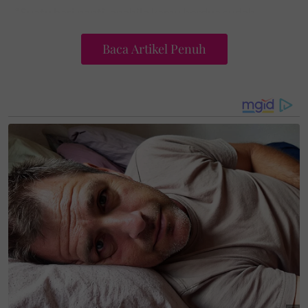
“Suatu hari nanti, apabila kamu berdua sudah
dewasa, mummy harap kamu akan membaca tulisan
Baca Artikel Penuh
ini dan memahami perjalanan yang telah mummy
lalui.
“Malam-malam yang panjang, syif on-call, penulisan