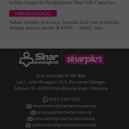
terima Anugerah Penghargaan Khas Naib Canselor
UPSI
HIBURAN LOKAL
Bukan sekadar penyanyi, Hussain kini curi perhatian
dengan pesona model di KLFW - ''Manly' dan
maskulin betul dia berjalan'
Sinar Karangkraf Sdn. Bhd.
Lot 1, Jalan Renggam 15/5, Persiaran Selangor,
Seksyen 15, 40000 Shah Alam Selangor, Malaysia
6019-2329 032
meen.tahrin@sinarharian.com.my
arziana@sinarharian.com.my
azma.lazim@sinarharian.com.my
zaiton.manaf@sinarharian.com.my