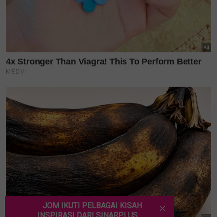
Meraih Ijazah Doktor Falsafah dalam bidang berkait
rapat dengan kanser payudara, Dr Amalina
menitipkan kata-kata semangat agar Arabella dan
Aurora sentiasa berani mengejar impian dan yakin
dengan kemampuan diri.
"Jika ada satu perkara yang mummy mahu kamu
sentiasa ingat, inilah pesannya: Kamu mampu