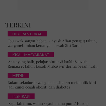
TERKINI
HIBURAN LOKAL
'Ibu awak sangat hebat.' - Ayash Affan genap 5 tahun,
warganet imbau kenangan arwah Siti Sarah
KISAH MASYARAKAT
'Anak yang baik, pelajar pintar & hafal 18 juzuk...'
Remaja 15 tahun Eusoff Mubassyir derma organ, walk
of honour menyentuh hati
MEDIK
Bukan sekadar kawal gula, kesihatan metabolik kini
jadi kunci cegah obesiti dan diabetes
INSPIRASI
'Kejarlah ilmu, walau sejauh mana pun...' Haroqs