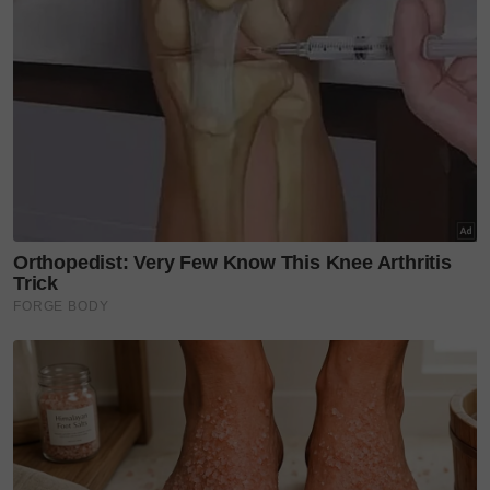
Majlis yang berlangsung di Royal Albert Hall itu
turut dihadiri suaminya, Alexander Charles dan ibu,
Sabariah Hassan.
Perkongsian tersebut turut dibanjiri ucapan tahniah
daripada warga maya yang tumpang gembira
dengan kejayaannya.
Sekadar info, Dr Amalina mula dikenali ramai
selepas mencipta sejarah memperoleh 17A1 dan
menjadikannya antara pelajar paling cemerlang
dalam sejarah pendidikan negara.