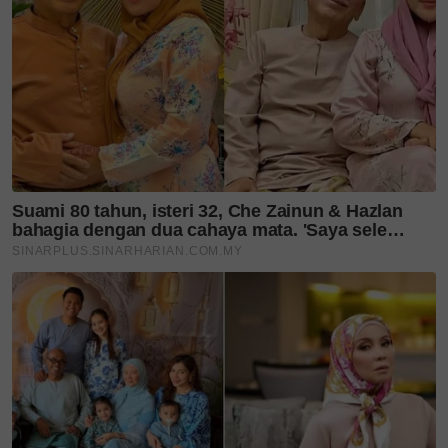
'Kejarlah ilmu, walau sejauh
mana pun...' Haroqs terima...
Tun Mahathir, Tun Hasmah
genap 70 tahun bersama,
pernah...
6 kali tukar sekolah bukan
halangan, Azu Shahadan
bimbing...
Khairul Aming bakal lancar
Sambal Nyet Bilis, sanggup
turun...