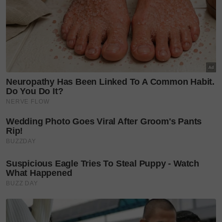
Kejayaan tersebut membuka jalan untuknya
menerima biasiswa Kijang Emas dari Bank Negara
Malaysia dan melanjutkan pelajaran ke United
Kingdom (UK).
Dr Amalina juga pernah mengharumkan nama
negara apabila disenaraikan sebagai 10 doktor pakar
pelatih surgikal terbaik di seluruh UK.
Sumber:
Instagram
Layari portal
SinarPlus
untuk info terkini dan bermanfaat!
Jangan lupa follow kami di
Facebook
,
Instagram
,
Threads
,
Twitter
,
YouTube
&
TikTok
. Join grup
Telegram
kami
DI SINI