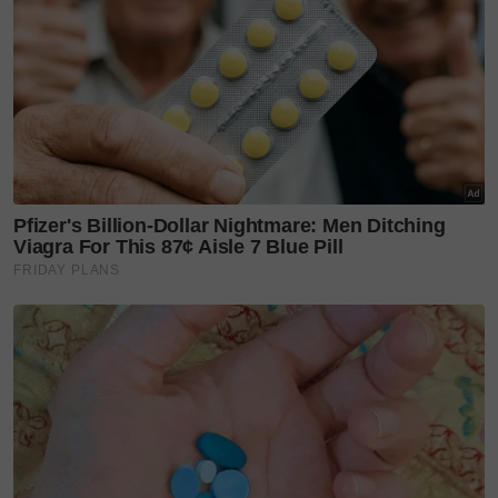
sayang terhadap kamu.
"Sebaliknya, semuanya kerana mummy menyayangi
kamu.
"Ada hari-hari yang rasa bersalah itu begitu berat,
apabila mummy tertanya-tanya sama ada mummy
sudah melakukan yang terbaik, dan apabila mummy
bimbang kamu mungkin tidak akan memahami.
Namun walau dalam saat-saat itu, kasih sayang
mummy terhadap kamu tidak pernah berubah
sedikit pun," titipnya.
Artikel berkaitan
d