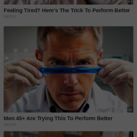
tesis, latihan klinikal, waktu belajar serta pilihan-
pilihan yang kadangkala membuatkan mummy
terpaksa berjauhan daripada kamu walaupun hati
ini tidak pernah mahu berenggang,” tulisnya.
Dalam perkongsian sama, Dr Amalina menjelaskan
segala usaha dan pengorbanan yang dilakukan
bukanlah kerana mengabaikan keluarga, sebaliknya
didorong oleh rasa cinta yang mendalam terhadap
anak-anaknya.