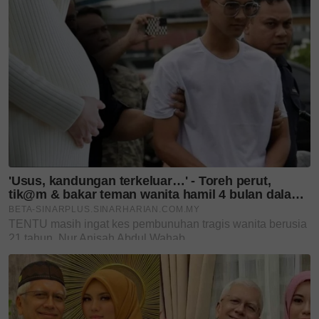
untuk info dan kisah penuh inspirasi
Jangan lupa dapatkan promosi istimewa
MAKANAN
KUCING TOMKRAF
yang kini sudah berada di 37
cawangan KK Super Mart terpilih di Shah Alam atau beli
secara online di platform
Shopee Karangkraf Mall
sekarang
Dr Amalina PHD
Teruskan membaca