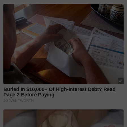
kamu akan berasa bangga. Bukan kerana mummy
sempurna, tetapi kerana mummy telah berusaha
untuk diri sendiri, untuk dunia, dan lebih-lebih lagi
untuk kamu berdua.
"Sentiasalah ingat, anak-anak perempuan mummy
yang tersayang. Mummy percaya kepada kamu
sepenuh hati. Tiada yang mustahil untuk kamu.
"Kamu adalah anugerah terindah dalam hidup
mummy," kongsinya.