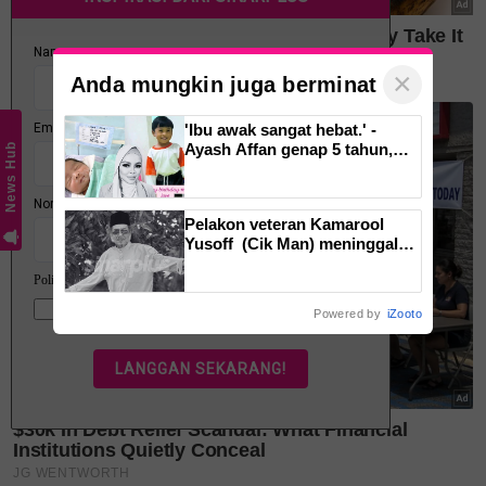
mencapai perkara-perkara luar biasa. Kamu boleh
berani bermimpi besar.Kamu boleh menjadi kuat
dan lembut, bercita-cita tinggi dan penuh belas
×
Anda mungkin juga berminat
ihsan pada masa yang sama.
'Ibu awak sangat hebat.' -
Ayash Affan genap 5 tahun,
News Hub
warganet imbau kenangan
arwah Siti Sarah
Pelakon veteran Kamarool
Yusoff (Cik Man) meninggal
dunia pada usia 67 tahun
Powered by
iZooto
"Dan mummy berharap suatu hari nanti, apabila
kamu menoleh kembali perjalanan hidup mummy,