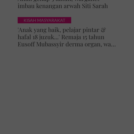
imbau kenangan arwah Siti Sarah
KISAH MASYARAKAT
'Anak yang baik, pelajar pintar &
hafal 18 juzuk...' Remaja 15 tahun
Eusoff Mubassyir derma organ, walk
of honour menyentuh hati