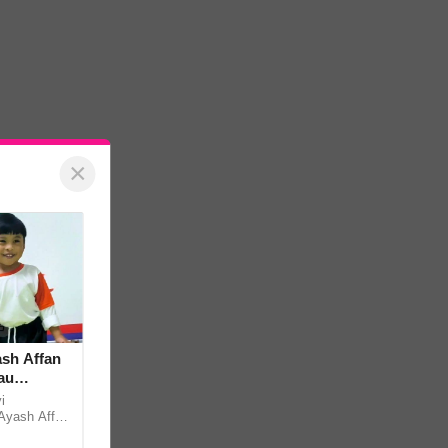
×
ash Affan
au
i
 Ayash Affan
antaran