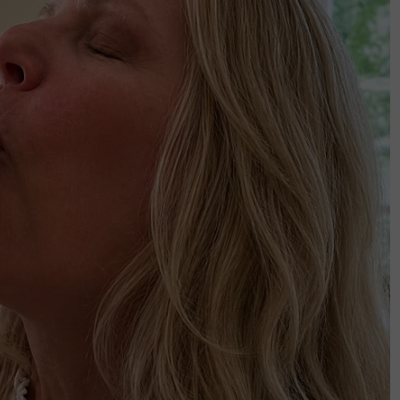
il kali pertama keluar."
ek kongsi sisi penyayang suami, tegas
ya ini amalan mulia bilal muda Ahmad
t dengan al-Quran'
in Nabila kembali bergelar isteri, doa