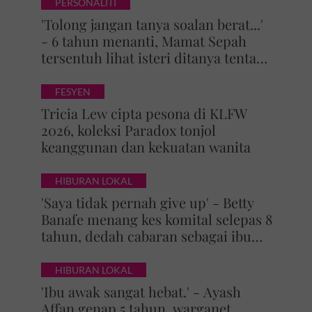
PERSONALITI
'Tolong jangan tanya soalan berat...'
- 6 tahun menanti, Mamat Sepah
tersentuh lihat isteri ditanya tentang
zuriat, mohon doa dikurniakan anak
FESYEN
Tricia Lew cipta pesona di KLFW
2026, koleksi Paradox tonjol
keanggunan dan kekuatan wanita
HIBURAN LOKAL
'Saya tidak pernah give up' - Betty
Banafe menang kes komital selepas 8
tahun, dedah cabaran sebagai ibu
yang terus berjuang
HIBURAN LOKAL
'Ibu awak sangat hebat.' - Ayash
Affan genap 5 tahun, warganet