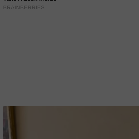
Warganet menzahirkan rasa gembira dengan perke
Akademi Fantasia Musim Ke-7 itu. Tidak kurang 