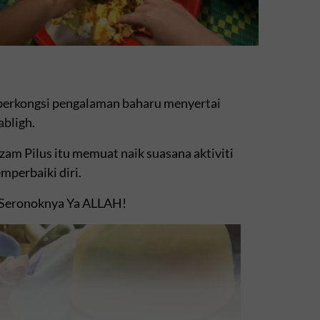
s berkongsi pengalaman baharu menyertai
abligh.
zam Pilus itu memuat naik suasana aktiviti
mperbaiki diri.
H! Seronoknya Ya ALLAH!