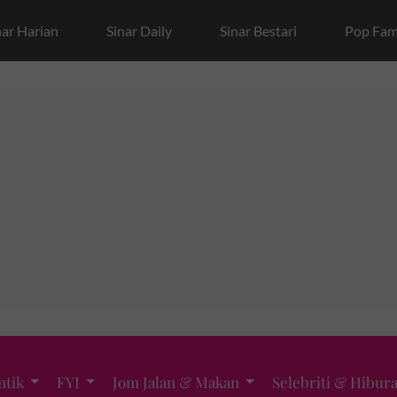
nar Harian
Sinar Daily
Sinar Bestari
Pop Fam
ntik
FYI
Jom Jalan & Makan
Selebriti & Hibur