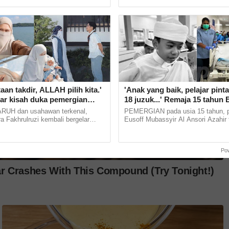
ergelar ibu. Di... ...
laman sosial Allahyarham yang masi
taan takdir, ALLAH pilih kita.'
'Anak yang baik, pelajar pinta
ati hidangan di dalam dulang dan mengikuti
lar kisah duka pemergian
18 juzuk...' Remaja 15 tahun 
rah Fakhira selamat bernikah
Mubassyir derma organ, walk
H dan usahawan terkenal,
PEMERGIAN pada usia 15 tahun, pe
honour menyentuh hati
a Fakhrulruzi kembali bergelar
Eusoff Mubassyir Al Ansori Azahir 
a seorang jurufoto bernama Ismi
menerima walk of honor daripada w
naliti media sosial... ...
Hospital Segamat. Pelajar... ......
Po