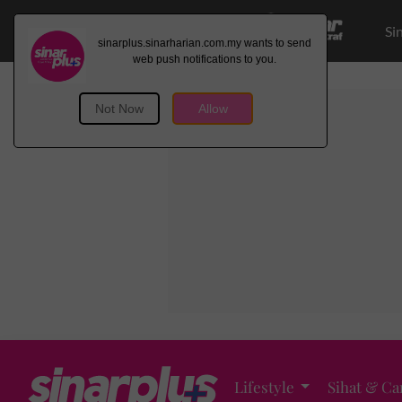
Si
Lifestyle
Sihat & Ca