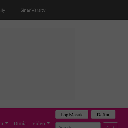
ily
Sinar Varsity
Log Masuk
Daftar
an
Dunia
Video
Cari