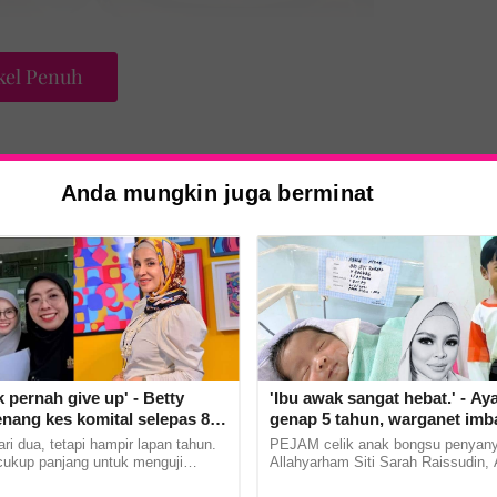
kel Penuh
Anda mungkin juga berminat
sendiri pengalaman ni. Banyak nasihat saya
, aamiin," titipnya.
k pernah give up' - Betty
'Ibu awak sangat hebat.' - Ay
nang kes komital selepas 8
genap 5 tahun, warganet imb
dah cabaran sebagai ibu yang
kenangan arwah Siti Sarah
i dua, tetapi hampir lapan tahun.
PEJAM celik anak bongsu penyany
juang
cukup panjang untuk menguji
Allahyarham Siti Sarah Raissudin,
emosi dan ketabahan seorang
genap lima tahun usia. Menerusi h