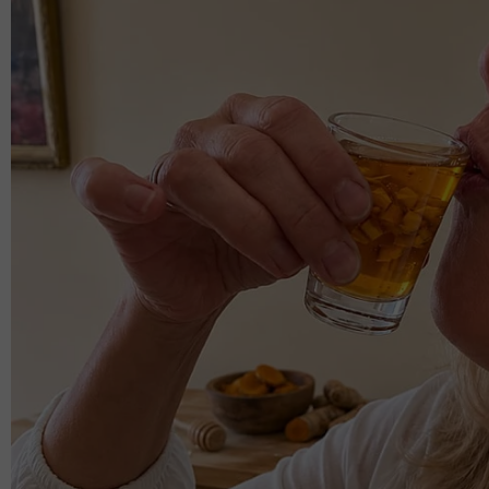
"Kita makan setalam hari pertama tu. Tak sangka Ar
Artikel Berkaitan:
'Selamat hari bapa sayang!' – Fadhlina Sid
agama tapi manja dengan anak
Rebah sebaik selesai azan Maghrib, rupan
Haziq sebelum dijemput Ilahi. 'Arwah rapa
'Tiada apa yang mustahil bagi ALLAH...' Fat
waktu cium hajarulaswad jadi kenyataan