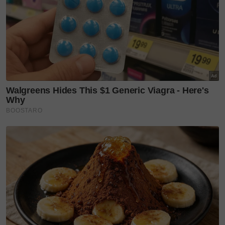
Dilancarkan pada 25 Jun 2026, koleksi Nala Nana
hadir dengan sentuhan moden dan elegan serta
dihasilkan dalam kuantiti terhad sebagai edisi
eksklusif.
Direka untuk kegunaan harian, koleksi berkenaan
menepati keperluan gaya hidup masa kini yang
semakin mengutamakan keseimbangan antara
fungsi, keselesaan dan kesedaran terhadap alam
sekitar.
Sebagai jenama yang menawarkan pelbagai pilihan
kasut untuk lelaki, wanita dan kanak-kanak, IJMAL
dilihat terus memperluaskan pendekatan mereka
dengan menggabungkan inovasi bahan serta rekaan