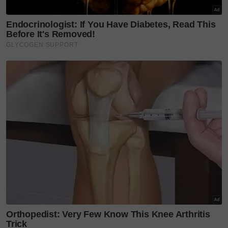
Menurut Burhanudin, pembangunan koleksi
berkenaan membuktikan syarikat tempatan juga
mampu menghasilkan produk berasaskan
penyelidikan dan pembangunan yang mempunyai
potensi untuk berkembang lebih jauh.
“Sepanjang 11 tahun perjalanan IJMAL, kami
sentiasa percaya bahawa inovasi dan keselesaan
boleh bergerak seiring.
“Nala Nana bukan sekadar koleksi baharu, malah
menjadi simbol bagaimana bahan yang sering
dianggap sebagai sisa pertanian mampu diberi nafas
baharu melalui penyelidikan dan inovasi.
“Kami berharap usaha ini dapat memberi inspirasi
kepada lebih banyak syarikat tempatan untuk
meneroka penggunaan bahan alternatif dalam