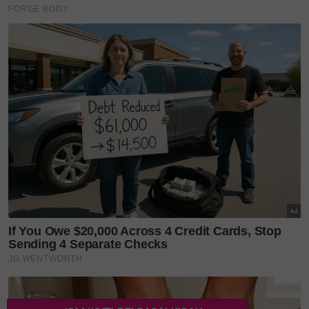
produk mereka,” katanya.
Pembangunan kasut berasaskan serat pisang itu
merupakan hasil kerjasama penyelidikan antara
Bambusoideae Technology Sdn Bhd dan Universiti
Tun Hussein Onn Malaysia (UTHM).
Kolaborasi tersebut turut memperlihatkan
bagaimana kerjasama antara institusi pendidikan
dan pihak industri boleh menghasilkan inovasi
tempatan yang berpotensi memberi manfaat kepada
masyarakat.
Dalam pada itu, Faratihah menjelaskan penggunaan
material alternatif tidak bermakna aspek keselesaan
diketepikan.
“Kami mahu membuktikan bahawa kasut mesra