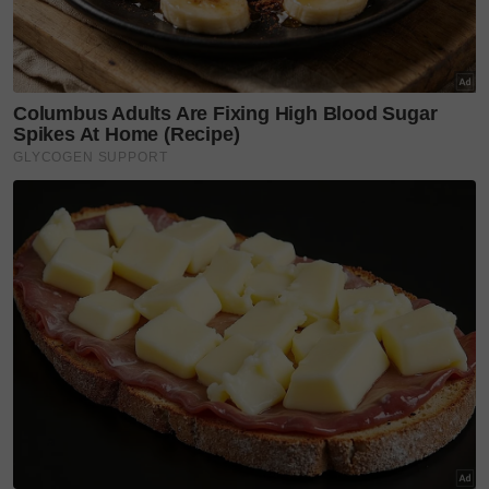
yang praktikal untuk seisi keluarga.
Lebih daripada sekadar menghasilkan kasut, langkah
memperkenalkan Nala Nana memperlihatkan
bagaimana idea kreatif dan penyelidikan tempatan
mampu membuka ruang kepada inovasi yang lebih
lestari dalam industri fesyen negara.
Layari portal
SinarPlus
untuk info terkini dan bermanfaat!
Jangan lupa follow kami di
Facebook
,
Instagram
,
Threads
,
Twitter
,
YouTube
&
TikTok
. Join grup
Telegram
kami
DI SINI
untuk info dan kisah penuh inspirasi
Jangan lupa dapatkan promosi istimewa
MAKANAN
KUCING TOMKRAF
yang kini sudah berada di 37
cawangan KK Super Mart terpilih di Shah Alam atau beli
secara online di platform
Shopee Karangkraf Mall
sekarang