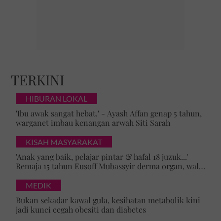
TERKINI
HIBURAN LOKAL
'Ibu awak sangat hebat.' - Ayash Affan genap 5 tahun,
warganet imbau kenangan arwah Siti Sarah
KISAH MASYARAKAT
'Anak yang baik, pelajar pintar & hafal 18 juzuk...'
Remaja 15 tahun Eusoff Mubassyir derma organ, walk
of honour menyentuh hati
MEDIK
Bukan sekadar kawal gula, kesihatan metabolik kini
jadi kunci cegah obesiti dan diabetes