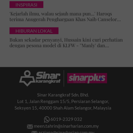
INSPIRASI
'Kejarlah ilmu, walau sejauh mana pun...' Haroqs
terima Anugerah Penghargaan Khas Naib Canselor
UPSI
HIBURAN LOKAL
Bukan sekadar penyanyi, Hussain kini curi perhatian
dengan pesona model di KLFW - ''Manly' dan
maskulin betul dia berjalan'
Sinar Karangkraf Sdn. Bhd.
Lot 1, Jalan Renggam 15/5, Persiaran Selangor,
Seksyen 15, 40000 Shah Alam Selangor, Malaysia
6019-2329 032
meen.tahrin@sinarharian.com.my
arziana@sinarharian.com.my