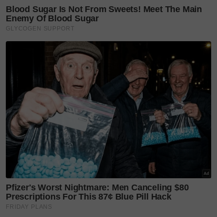
IJMAL
NALA NANA
Teruskan membaca
Mewah & kontemporari,
Runway Batik 2026 angkat
keindahan...