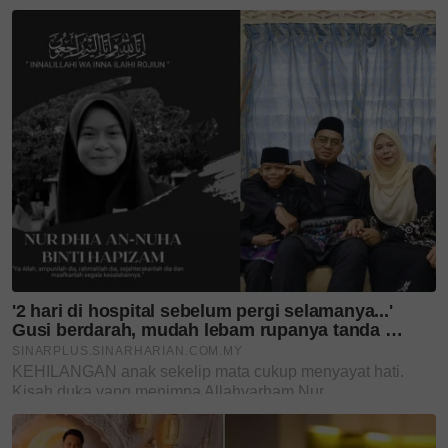
Usia 74 tahun bukan
penghalang, Tunku Puteri
Jawahir...
Selepas 3 tahun, BOKITTA
kembali ke Alamanda
Putrajaya,...
Pesona Princess Collection
cetusan Tengku Zatashah
serlah...