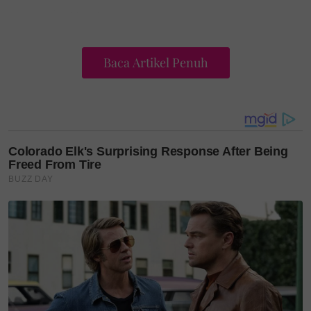
Baca Artikel Penuh
Diasaskan oleh pasangan suami isteri, Burhanudin
Yusof dan Faratihah Ibrahim, IJMAL yang kini
memasuki tahun ke-11 penubuhannya terus
memberi fokus kepada penghasilan kasut yang
mengutamakan keselesaan dan kualiti tanpa
mengetepikan elemen inovasi.