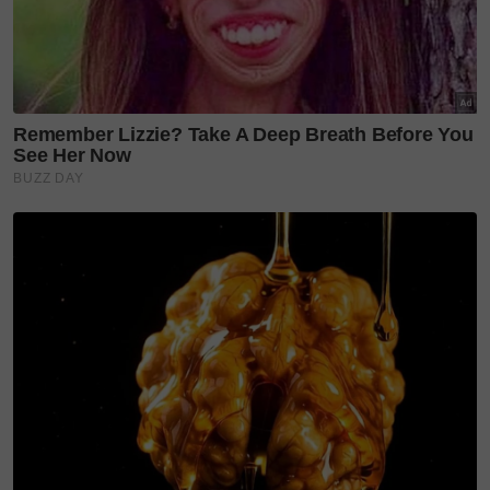
Pengenalan koleksi Nala Nana dilihat sebagai
kesinambungan kepada usaha jenama itu dalam
meneroka penggunaan bahan alternatif. Sebelum
ini, IJMAL turut memperkenalkan kasut yang
menggunakan fiber nanas menerusi inisiatif
kelestarian tahunan mereka, REIJMAL.