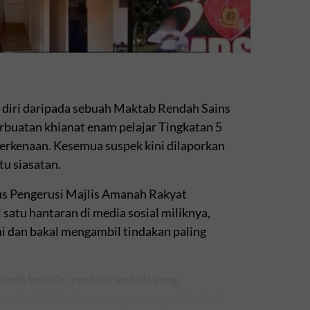
diri daripada sebuah Maktab Rendah Sains
uatan khianat enam pelajar Tingkatan 5
 berkenaan. Kesemua suspek kini dilaporkan
tu siasatan.
ius Pengerusi Majlis Amanah Rakyat
satu hantaran di media sosial miliknya,
 dan bakal mengambil tindakan paling
masih berlaku perbuatan buli yang
ead) oleh ibu bapa mangsa, yang diketahui