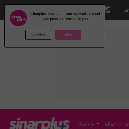
Si
Lifestyle
Sihat & Ca