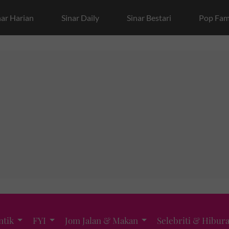
nar Harian
Sinar Daily
Sinar Bestari
Pop Fam
ntik
FYI
Jom Jalan & Makan
Selebriti & Hibur