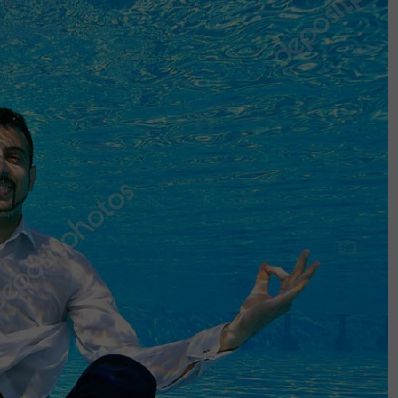
i berkali-kali telah saya berikan kepada
uli, kalian tiada tempat di MRSM!
rkan perbuatan buli. Jangan mengambil
n dengan buli.
kus mengajar. 'Bekas anggota
m CSR pelajar MRSM Sungai Besar -
i rezeki'
laporkan kepada pihak pentadbir MRSM.
rokkan perbuatan ini, pasti pihak MARA