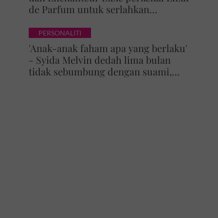
de Parfum untuk serlahkan
keyakinan diri
PERSONALITI
'Anak-anak faham apa yang berlaku'
- Syida Melvin dedah lima bulan
tidak sebumbung dengan suami,
pilih pulang ke kampung