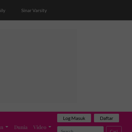
ily
Sinar Varsity
Log Masuk
Daftar
an
Dunia
Video
Cari