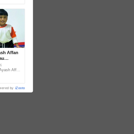
ash Affan
au
i
 Ayash Affan
antaran
h... ...
wered by
iZooto