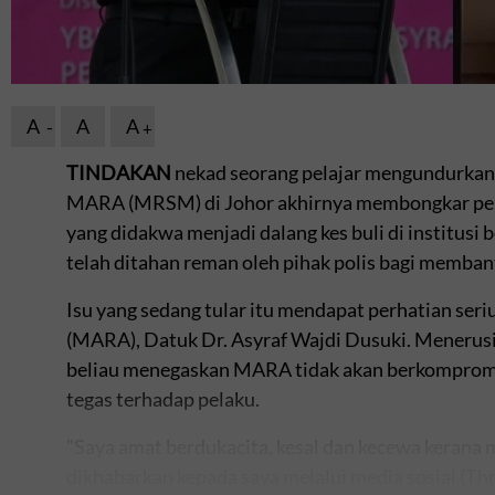
A
A
A
TINDAKAN
nekad seorang pelajar mengundurkan 
MARA (MRSM) di Johor akhirnya membongkar perb
yang didakwa menjadi dalang kes buli di institusi
telah ditahan reman oleh pihak polis bagi memban
Isu yang sedang tular itu mendapat perhatian ser
(MARA), Datuk Dr. Asyraf Wajdi Dusuki. Menerusi 
beliau menegaskan MARA tidak akan berkompromi
tegas terhadap pelaku.
"Saya amat berdukacita, kesal dan kecewa kerana 
dikhabarkan kepada saya melalui media sosial (Thr