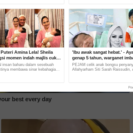
, malah turut... ...
cabaran apabila perlu... ......
n sendiri kononnya untuk mendisiplinkan
 tidak boleh diterima dan dikompromi,"
Puteri Amina Lela! Sheila
'Ibu awak sangat hebat.' - Ay
gsi momen indah majlis cukur
genap 5 tahun, warganet imb
cu sulung -'Syukur
kenangan arwah Siti Sarah
insan baharu dalam sesebuah
PEJAM celik anak bongsu penyany
lah'
stinya membawa sinar kebahagiaan
Allahyarham Siti Sarah Raissudin,
diungkapkan dengan kata-kata. Hal
genap lima tahun usia. Menerusi h
ut dirasai oleh... ...
laman sosial Allahyarham yang masi
Po