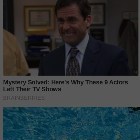
Mengulas lanjut, Ashraf menegaskan keputusan dra
penguatkuasaan prinsip
'you touch, you go!'
yang m
pendidikan di bawah seliaannya.