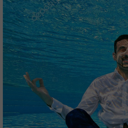
"Saya selalu tekankan,
you touch, you go!
Amaran in
semua pelajar-pelajar. Kalau ada saja perbuatan b
"Buat pelajar-pelajar, jangan takut untuk melapo
tindakan keluar daripada MRSM kerana tidak taha
Artikel Berkaitan:
MRSM guna warden sepenuh masa, guru fo
beruniform dipilih dengan ketat'
Rita Rudaini turun padang sokong progra
'Anak- anak belajar lebih empati & berkongs
"Perbuatan ini harus kita kekang dan harus kita 
Kalau ada sebarang bentuk tindakan untuk menyo
akan mengambil tindakan tegas," kongsinya.