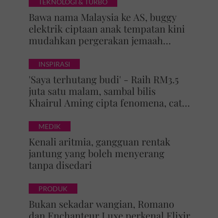
TEKNOLOGI & TURBO
Bawa nama Malaysia ke AS, buggy
elektrik ciptaan anak tempatan kini
mudahkan pergerakan jemaah
majlis ilmu
INSPIRASI
'Saya terhutang budi' - Raih RM3.5
juta satu malam, sambal bilis
Khairul Aming cipta fenomena, catat
5 rekod baharu!
MEDIK
Kenali aritmia, gangguan rentak
jantung yang boleh menyerang
tanpa disedari
PRODUK
Bukan sekadar wangian, Romano
dan Enchanteur Luxe perkenal Elixir