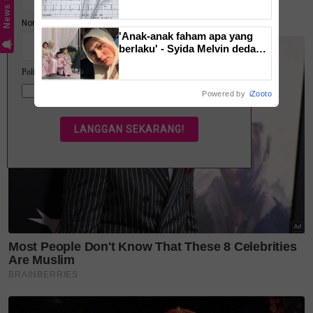
News Hub
menyerang tanpa disedari
'Anak-anak faham apa yang
berlaku' - Syida Melvin dedah
lima bulan tidak sebumbung
dengan suami, pilih pulang ke
kampung
Powered by
iZooto
Foto: Maahad Tahfiz Al Fateh
Dalam pada itu, guru berkenaan turut berkongsi
keperibadian Tengku Umayr sangat menjaga adab
sopan dan taat kepada guru sepanjang 1,260 hari
menuntut ilmu di sana.