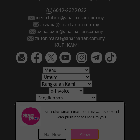
6019-2329 032
meen.tahrin@sinarharian.com.my
arziana@sinarharian.com.my
azma.lazim@sinarharian.com.my
zaiton.manaf@sinarharian.com.my
IKUTI KAMI
© 2026 All Rights Reserved • Karangkraf Group • © 2026
Hakcipta Terpelihara • Kumpulan Karangkraf