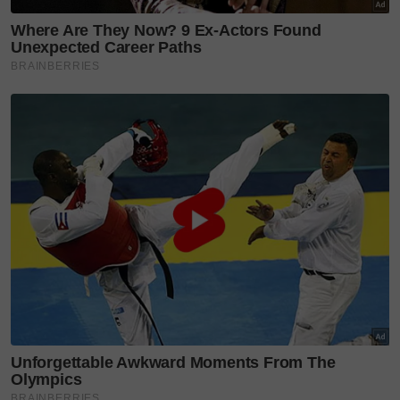
Hasil daripada pengorbanan masa, fokus dan
ketekunan, Tengku Umayr berjaya menamatkan
ujian Syahadah Ula dengan gred cemerlang tertinggi
dan markah 97.7 peratus!
Menyingkap rahsia di sebalik
kelancaran luar biasa hafazan
anak muda ini, ia rupa-
rupanya tidak dibina di atas