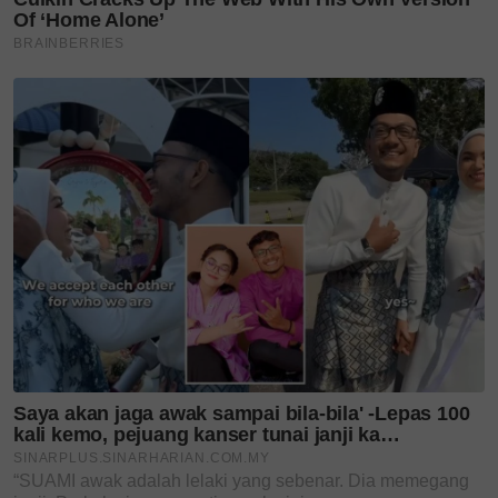
Berapakah umur anda?
Kurang daripada 18 tahun
18 - 24 tahun
25 - 34 tahun
35 - 44 tahun
45 - 54 tahun
55 - 64 tahun
65 tahun dan ke atas
Masuk | Daftar
VPoints:
0
Teruskan membaca