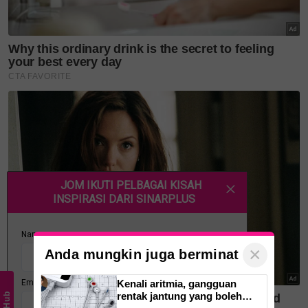
tasmik berkenaan.
"Bacaannya apabila masuk ke 15 juzuk kedua sudah
masuk ke mod separa sedar tetapi bibirnya tetap
kumat kamit bacaan ayat suci al-Quran.
"Yang lebih terharu bacaan dia tiada dari kami panel
enam orang. Tiada yang dia lupa. Semuanya disemak
hingga baris-baris hujung dalam kalimah.
"Di sebalik 15 jam itu, ada bertahun-tahun
perjuangan. Perlu mengulang paling minima enam
kali khatam setelah tamat 30 juzuk sebelum dia
berjaya dalam ujian syahadah ula. Ini realiti sangat
banyak pengulangan dan masa yang dihabiskan. Dia
×
Anda mungkin juga berminat
penat guru pun sama tapi nak jadi pemimpin nanti
mentaliti kena kuat hati kena cekal dan sabar!"
Kenali aritmia, gangguan
rentak jantung yang boleh
kongsinya.