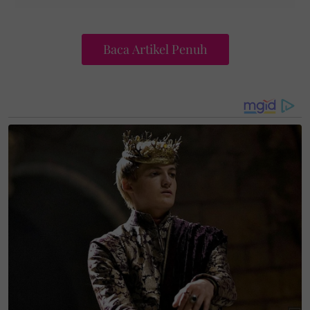
Baca Artikel Penuh
Foto: Muhammad M Hasan
Bermula seawal jam 4.30 pagi, Tengku Umayr telah
duduk berhadapan panel ujian dengan penuh tenang
sehinggalah berjaya melabuhkan bacaannya pada
waktu malam dengan catatan masa rasmi sekitar 15
jam 42 minit.