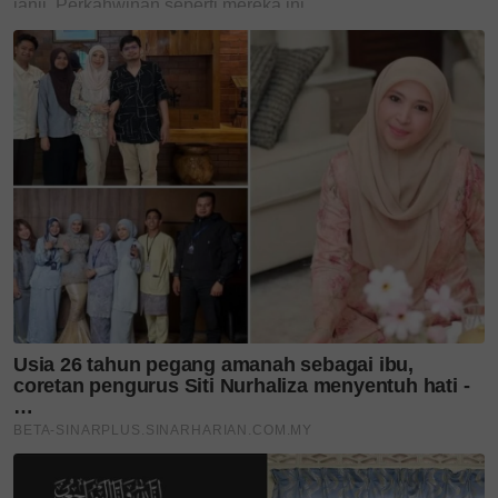
Tahniah Emelia! Baru 5
tahun, anak keenam Dr
Sheikh...
'Kejarlah ilmu, walau sejauh
mana pun...' Haroqs terima...
Tun Mahathir, Tun Hasmah
genap 70 tahun bersama,
pernah...
6 kali tukar sekolah bukan
halangan, Azu Shahadan
bimbing...