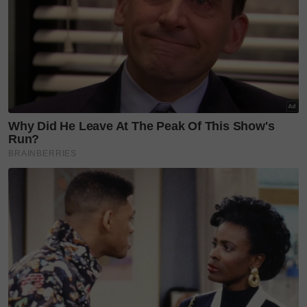
system yang kuat antara formula kejayaannya.
Kombinasi guru hafazan yang sangat komited
ditambah mentor atau naqib usrah kerap
menjelaskan hala tuju dakwah, akhlak, cara berfikir,
biah dakwah dan tarbiyah di maahad menjadi
formula terbaik kejayaan.
"Ibu ayahnya pun orang soleh Alhamdulillah.
ALLAH berkuasa memilih mana-mana hamba-
NYA untuk menjadi teman rapat al-Quran," titip
guru itu lagi.
Dalam temu bual bersama stesen radio Era FM,
Tengku Umayr yang mula menghafal al-Quran pada
usia 12 tahun berkongsi mahu tadabbur kitab suci
itu dan fokus membuat pesediaan menghadapi
peperiksaan Sijil Pelajaran Malaysia selepas ini.