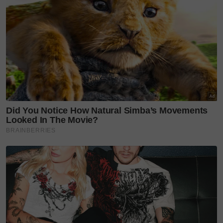
Foto: Maahad Tahfiz Al Fateh
Ketika ditemu bual, ibu kepada Tengku Umayr
menzahirkan rasa syukur yang mendalam atas
kelancaran proses pembelajaran anaknya sama ada
ketika berada di premis sekolah mahupun sewaktu
bercuti di rumah.