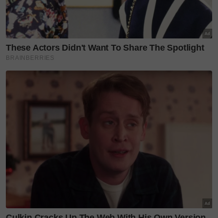
Sumber:
Facebook
,
1
Layari portal
SinarPlus
untuk info terkini dan bermanfaat!
Jangan lupa follow kami di
Facebook
,
Instagram
,
Threads
,
Twitter
,
YouTube
&
TikTok
. Join grup
Telegram
kami
DI SINI
untuk info dan kisah penuh inspirasi
Jangan lupa dapatkan promosi istimewa
MAKANAN
KUCING TOMKRAF
yang kini sudah berada di 37
cawangan KK Super Mart terpilih di Shah Alam atau beli
secara online di platform
Shopee Karangkraf Mall
sekarang
Harap bantu kajian selidik kami dan
×
dapatkan baucar tunai.