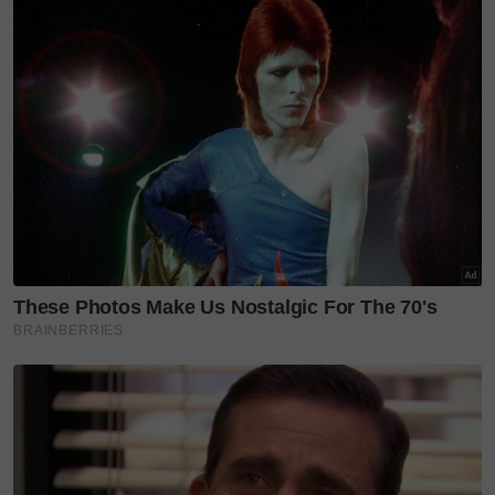
Malah, anak muda itu saling
berpesan-pesan agar menjaga
al-Quran, tidak bermaksiat
agar memori bacaan tidak
mudah 'hilang' dan cepat lupa.
Memiliki sistem sokongan yang kukuh yang terdiri
daripada ibu bapa dan guru juga adalah resipi
kejayaan remaja itu.
"Sepanjang pengamatan saya, saya lihat support