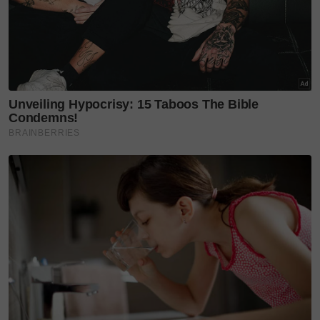
Artikel Berkaitan:
Hafizah 30 juzuk, bekas pelajar pondok
cemerlang 4.0 STPM. Kisah Tunku Nur Syakirah
urus bapa strok runtun hati netizen
‘Mak potong gaji sendiri’ -Berkat RM10 sebulan
sejak kecil, 10 beradik tunai haji usia muda
serentak
'Saya maafkan, serah pada polis' - Bapa pelajar
maut dilanggar reda takdir, kakak mahu
Fatimatul Hawa jumpa umi di syurga
Disiplin dan doa bantu Asiah hafaz 30 juzuk al-
Quran, UstazLah menangis syukur atas kejayaan
anak – ‘Ini hadiah Ramadan terindah’
Sementara itu, salah seorang panel penguji, Ustaz
Ahmad Lutfi berkongsi momen luar biasa anak muda
itu memasuki mod separuh sedar dalam tempoh