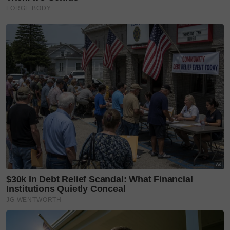
seorang kanak-kanak perempuan.
"Respect
buatnya, selamatkan anak kecil daripada
kapal yang terbakar," titipnya yang dipetik dari
Instagram Folkkonoha.
Sementara itu, menurut jurucakap operasi, Jerry,
setakat ini masih belum ada kepastian mengenai
punca sebenar kebakaran mahupun waktu tepat
insiden itu bermula.
Beliau juga belum dapat mengesahkan jumlah
penumpang atau mangsa yang terlibat secara
langsung dalam kejadian tersebut.
“Kita masih menunggu laporan lengkap dari pasukan
di lapangan,” katanya.
Dalam pada itu, pasukan penyelamat masih