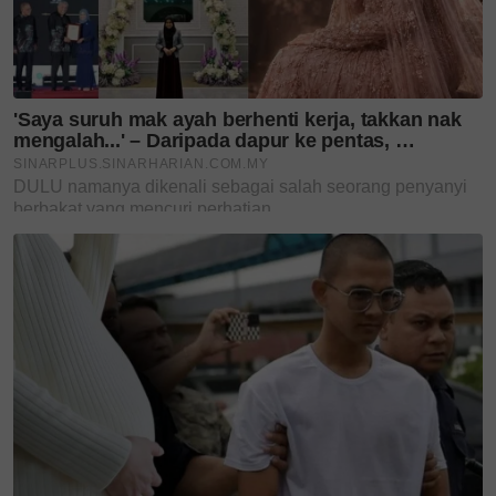
Foto: Instagram
@lamineyamal
‘Saya tak dapat sikat
rambutnya lagi’ – Tular
kongsi...
Suami taasub tutorial
bersalin YouTube, ibu maut
tumpah...