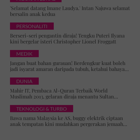
'Selamat datang Imane Laudya.' Intan Najuwa selamat
bersalin anak kedua
PERSONALITI
Berseri-seri pengantin diraja! Tengku Puteri Ilyana
kini bergelar isteri Christopher Lionel Froggatt
MEDIK
Jangan buat bahan gurauan! Berdengkur kuat boleh
jadi isyarat amaran daripada tubuh, ketahui bahaya
tersembunyi OSA
DUNIA
Mahir IT, Pembaca Al-Quran Terbaik World
Muslimah 2013, gelaran diraja menantu Sultan
Brunei, Pengiran Raabi’atul Adawiyyah ditarik serta-
merta
TEKNOLOGI & TURBO
Bawa nama Malaysia ke AS, buggy elektrik ciptaan
anak tempatan kini mudahkan pergerakan jemaah
majlis ilmu