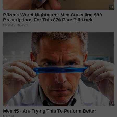
penyelamat segera tiba.
“Tim SAR tolong,” tuturnya
cemas.
Artikel Berkaitan:
Ajaib! 27 tahun lalu, tempat
duduk 11A rupanya pernah
'selamatkan' lelaki ini. 'Dia
duduk di kerusi sama
seperti saya'
Wanita 'terlepas ajal' nahas
Air India AI 171 gara-gara 10