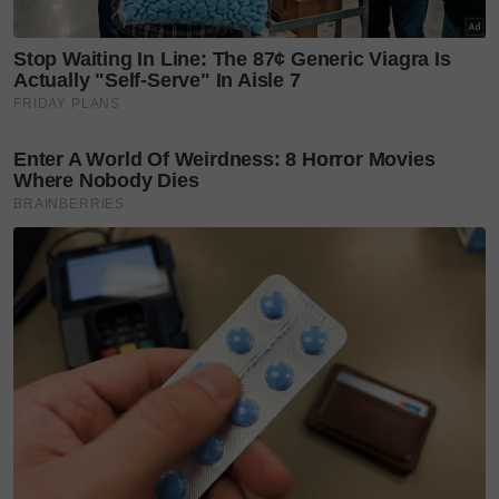
terbakar di hadapan Pulau Talise. Tolong bantu
sekarang,” kata seorang penumpang dalam sebuah
video yang tersebar di media sosial pada Ahad.
Dalam satu lagi video, seorang wanita penumpang
dirakam terjun ke laut sambil merayu agar pihak