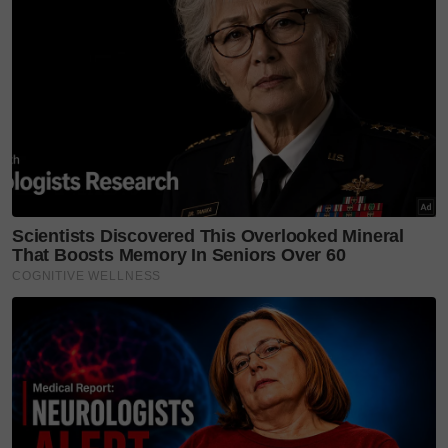
Memetik CNN Indonesia, Ketua Badan Nasional
Pencarian dan Pertolongan Manado, George
Randang berkata pasukan penyelamat telah
dikerahkan ke lokasi kejadian berhampiran Pulau
Talise, Minahasa Utara.
“Ya, pasukan dari KN Bima Sena di Likupang telah
bergerak ke lokasi. Kapal Basarnas dan beberapa bot
dari pusat selam turut berada di lokasi untuk
membantu evakuasi,” katanya.
Sementara itu, Tentara Nasional Indonesia
Angkatan Laut (TNI AL) turut menghantar dua kapal
dalam operasi evakuasi mangsa feri yang membawa