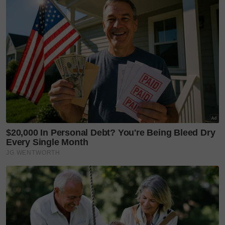
menjalankan operasi evakuasi di sekitar lokasi
kejadian.
Diharapkan tiada korban jiwa dalam insiden
tersebut.
Layari portal
SinarPlus
untuk info terkini dan bermanfaat!
Jangan lupa follow kami di
Facebook
,
Instagram
,
Threads
,
Twitter
,
YouTube
&
TikTok
. Join grup
Telegram
kami
DI SINI
untuk info dan kisah penuh inspirasi
Jangan lupa dapatkan promosi istimewa
MAKANAN
KUCING TOMKRAF
yang kini sudah berada di 37
cawangan KK Super Mart terpilih di Shah Alam atau beli
secara online di platform
Shopee Karangkraf Mall
sekarang
KM Gregorius Barcelona V