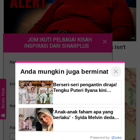
penumpang dari Talaud menuju Kota Manado itu.
Panglima Komando Armada RI (Koarmada RI)
Laksamana Madya TNI Denih Hendrata berkata dua
kapal terlibat dalam operasi mencari dan
menyelamat (SAR) iaitu KRI Pari dan KAL Tedung
Selar.
Artikel penuh:
×
Anda mungkin juga berminat
Kronologi kehilangan kapal selam KRI Nanggala 402
Berseri-seri pengantin diraja!
Milik Indonesia. Serpihan, objek ditemui sahkan ia
Tengku Puteri Ilyana kini
News Hub
bergelar isteri Christopher
karam
Lionel Froggatt
Sedihnya, TNI dedah nama 53 perajurit KRI
'Anak-anak faham apa yang
berlaku' - Syida Melvin dedah
Nanggala 402
lima bulan tidak sebumbung
dengan suami, pilih pulang ke
SAAT PILU LELAKI SELAMATKAN KANAK-KANAK
kampung
Powered by
iZooto