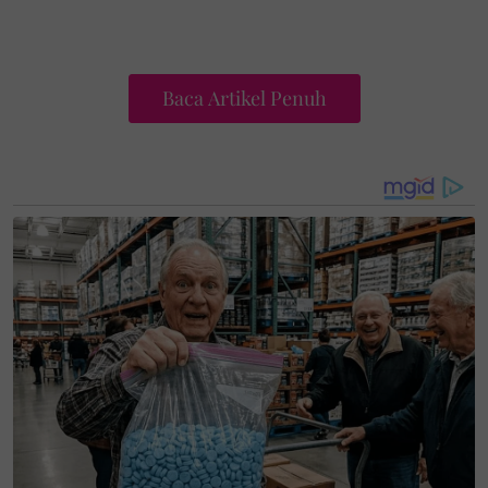
Baca Artikel Penuh
Sebilangan penumpang dilihat nekad melompat ke
laut. Ada juga yang masih bertahan di atas kapal
sambil menanti bantuan tiba.
“Saya mohon bantuan, KM Gregorius Barcelona V