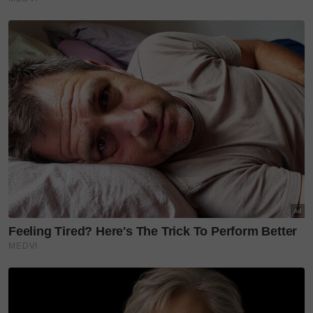
minit tersangkut dalam
trafik. 'Saya menggigil, lutut
longlai'
Pintu kecemasan
selamatkan nyawa, tapi
abang masih hilang, lelaki
ini trauma lihat mayat &
serpihan pesawat Air India
'Kawan-kawan sebut
Allahuakbar...' Anggota FRU
terselamat kongsi detik
akhir kemalangan, minta
rakan rakam gambar
banyak-banyak