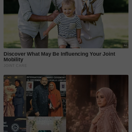
Sulawesi Utara
Teruskan membaca
Mahir IT, Pembaca Al-Quran
Terbaik World Muslimah
2013,...
Bukan kebetulan! Dulu
dimandikan Messi masa
umur 5 bulan,...