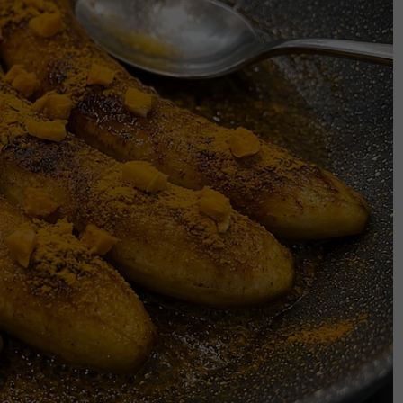
a 3 minit.
erdesir apabila adunan kena pada acuan
bermakna acuan tidak cukup panas.