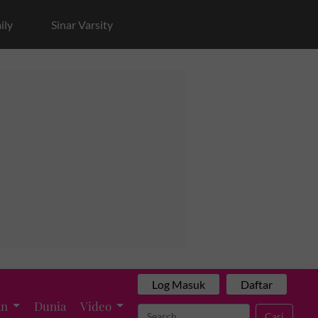
ily
Sinar Varsity
Log Masuk
Daftar
an
Dunia
Video
Cari