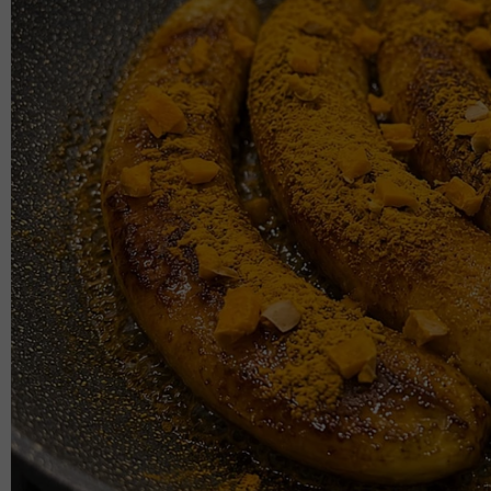
2.Rendam acuan ke dalam minyak yang panas selam
3. Tuang adunan ke dalam acuan. Pastikan bunyi b
untuk adunan melekat pada acuan. Jika tak bunyi 
4.Taburkan ikan bilis dan kacang tanah .