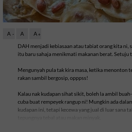
A
A
A
DAH menjadi kebiasaan atau tabiat orang kita ni, 
itu baru sahaja menikmati makanan berat. Setuju 
Mengunyah pula tak kira masa, ketika menonton te
rakan sambil bergosip, opppss!
Kalau nak kudapan sihat sikit, boleh la ambil buah-
cuba buat rempeyek rangup ni! Mungkin ada dalam
kudapan ini, tetapi kecewa yang jual di luar sana t
tepungnya tebal atau makan minyak.