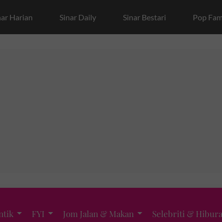
nar Harian
Sinar Daily
Sinar Bestari
Pop Fam
ntik
FYI
Jom Jalan & Makan
Selebriti & Hibur