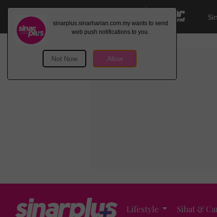
Si
Lifestyle
Sihat & Ca