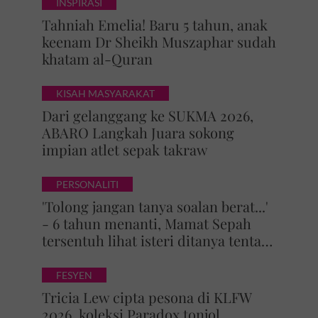
INSPIRASI
Tahniah Emelia! Baru 5 tahun, anak
keenam Dr Sheikh Muszaphar sudah
khatam al-Quran
KISAH MASYARAKAT
Dari gelanggang ke SUKMA 2026,
ABARO Langkah Juara sokong
impian atlet sepak takraw
PERSONALITI
'Tolong jangan tanya soalan berat...'
- 6 tahun menanti, Mamat Sepah
tersentuh lihat isteri ditanya tentang
zuriat, mohon doa dikurniakan anak
FESYEN
Tricia Lew cipta pesona di KLFW
2026, koleksi Paradox tonjol