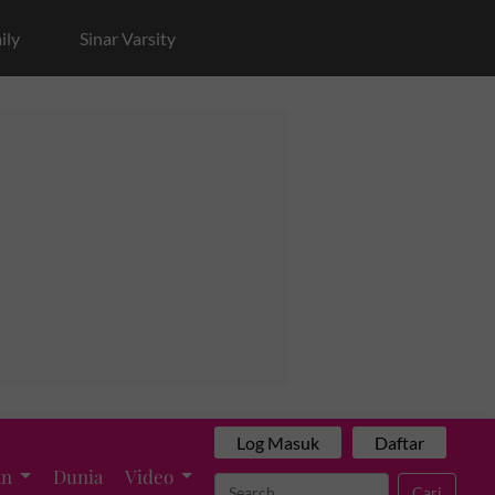
ily
Sinar Varsity
Log Masuk
Daftar
an
Dunia
Video
Cari