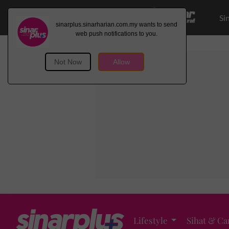
Si
Lifestyle
Sihat & Ca