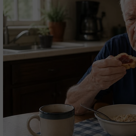
“Assalamualaikum geng Subuh Macam Jumaat. Alif
akan buat Qiyam Macam Jumaat.
“Hari Sabtu, kita solat tarawih. Kemudian, ada t
bermalam dan tidur di masjid.
“Selepas itu, kita akan solat tahajud bersama-sam
berjemaah,” ujarnya.
Daripada Ibnu Umar RA, beliau berkata: “Rasululla
terakhir bulan Ramadan.” (Hadis Riwayat Al-Bukha
Menurut Imam An-Nawawi, hukum beriktikaf ialah
keseluruhan waktu, manakala pada 10 hari terakhi
Layari portal
SinarPlus
untuk info terkini dan bermanfaat
Jangan lupa follow kami di
Facebook
,
Instagram
,
Threads
kami
DI SINI
untuk info dan kisah penuh inspirasi