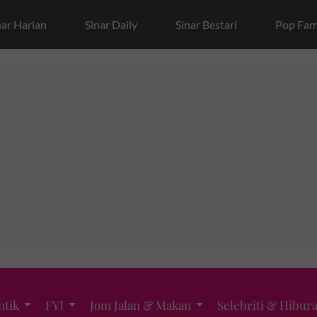
nar Harian
Sinar Daily
Sinar Bestari
Pop Fam
ntik
FYI
Jom Jalan & Makan
Selebriti & Hibur