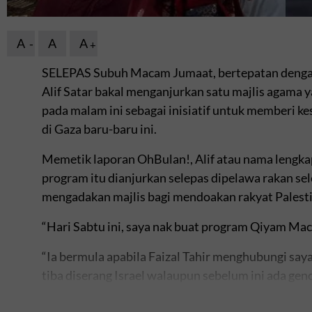
A
A
A
SELEPAS Subuh Macam Jumaat, bertepatan dengan
Alif Satar bakal menganjurkan satu majlis agam
pada malam ini sebagai inisiatif untuk memberi 
di Gaza baru-baru ini.
Memetik laporan OhBulan!, Alif atau nama lengk
program itu dianjurkan selepas dipelawa rakan sele
mengadakan majlis bagi mendoakan rakyat Palesti
“Hari Sabtu ini, saya nak buat program Qiyam Mac
“Ia bermula apabila Faizal Tahir menghubungi saya 
tiba diserang Israel walaupun sebelum ini ada gen