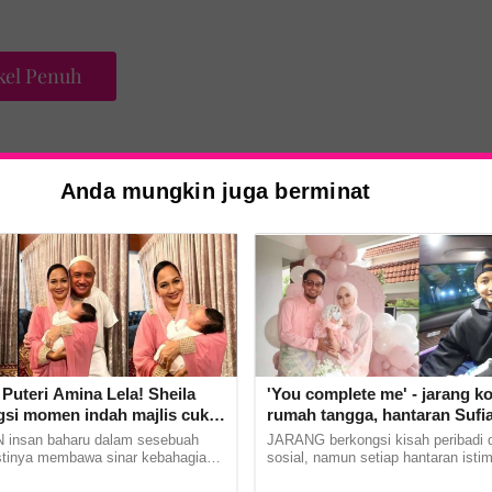
kel Penuh
Anda mungkin juga berminat
hawa masih ada umat Islam yang dibunuh
ni.
ua orang datang.
Puteri Amina Lela! Sheila
'You complete me' - jarang k
gsi momen indah majlis cukur
rumah tangga, hantaran Sufi
cu sulung -'Syukur
buat Rania Al Sadat curi perh
insan baharu dalam sesebuah
JARANG berkongsi kisah peribadi 
lah'
stinya membawa sinar kebahagiaan
sosial, namun setiap hantaran isti
diungkapkan dengan kata-kata. Hal
pasangan penyanyi, Sufian Suhaim