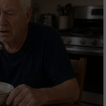
 nak ingatkan kepada semua bahawa kita
azkirah. Masjid menjemput semua untuk
a, diikuti dengan sahur dan solat Subuh
h SAW biasa beriktikaf pada 10 hari
ri)
 sunat muakkad dan ia disunatkan pada
r bulan Ramadan, amalan itu lebih dituntut.
!
,
Twitter
,
YouTube
&
TikTok
. Join grup
Telegram