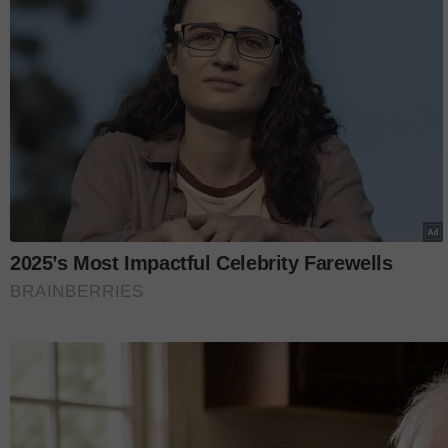
Dalam pada itu, pelantun lagu Cukup Indah itu tur
bagi mengajak orang ramai menyertai program ter
majlis.