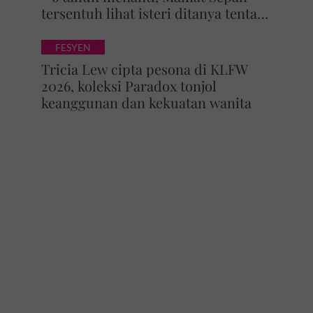
tersentuh lihat isteri ditanya tentang
zuriat, mohon doa dikurniakan anak
FESYEN
Tricia Lew cipta pesona di KLFW
2026, koleksi Paradox tonjol
keanggunan dan kekuatan wanita