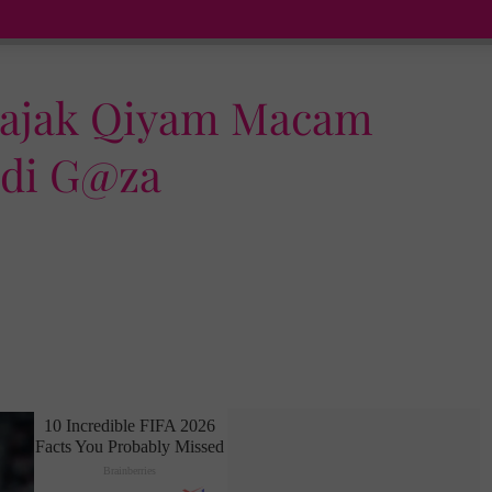
ir ajak Qiyam Macam
 di G@za