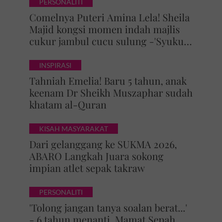
PERSONALITI
Comelnya Puteri Amina Lela! Sheila
Majid kongsi momen indah majlis
cukur jambul cucu sulung -'Syukur
alhamdulillah'
INSPIRASI
Tahniah Emelia! Baru 5 tahun, anak
keenam Dr Sheikh Muszaphar sudah
khatam al-Quran
KISAH MASYARAKAT
Dari gelanggang ke SUKMA 2026,
ABARO Langkah Juara sokong
impian atlet sepak takraw
PERSONALITI
'Tolong jangan tanya soalan berat...'
- 6 tahun menanti, Mamat Sepah