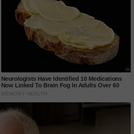
ut berkongsi video di Instagram miliknya
sebut di samping menjelaskan tentatif