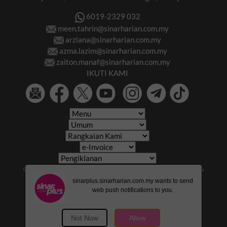
6019-2329 032
meen.tahrin@sinarharian.com.my
arziana@sinarharian.com.my
azma.lazim@sinarharian.com.my
zaiton.manaf@sinarharian.com.my
IKUTI KAMI
© 2026 All Rights Reserved • Karangkraf Group • © 2026
Hakcipta Terpelihara • Kumpulan Karangkraf