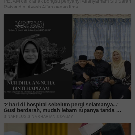
Kemudian anda juga perlu tahu bahawa bibir
juga tidak terkecuali untuk terkena cahaya
matahari. Oleh itu, pastikan ia turut dijaga
supaya tidak menyesal jika timbul kesan
penuaan seperti bibir menjadi gelap, kering dan
merekah.
Boleh buat lip therapy dengan laser treatment
kemudian sebagai maintainance pakai lip balm
yang mengandungi kandungan penting seperti
vitamin C ,vitamin E , Shea Butter , Hyaluronic
acid dan lain-lain lagi sebagai pelindung kulit
bibir anda.