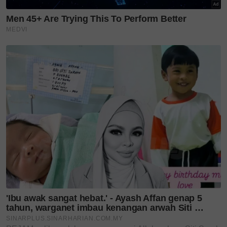
Sumber gambar
PEXELS
Baca lagi
Usia dah 54 tahun, masih nampak awet
muda, kulit tetap glowing, rupa-rupanya lemon
suam & kolagen rahsia cantik Jennifer Aniston!
Rutin penjagaan kulit harian
Pertama sekali seseorang itu perlu tahu apa
yang dimaksudkan dengan complete skin care
yang mengandungi bahan-bahan seperti facial
wash cleanser, toner , face moisturizer , dan
sunscreen atau sunblock.
Boleh juga sebagai tambahan iaitu pakai serum
wajah yang sesuai dengan kulit, masker dan
scrub muka.