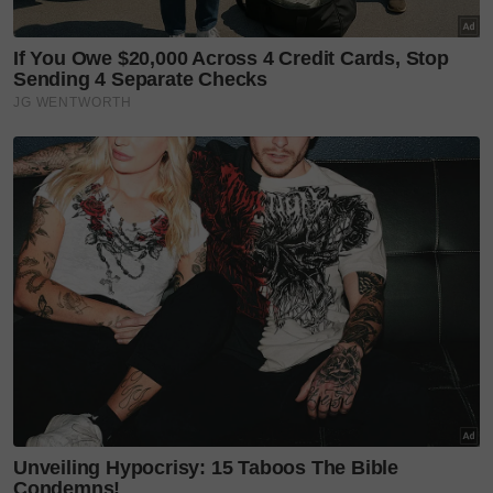
Menerusi perkongsian oleh pengasas klinik estetik,
Regalion Clinic, Dr Che Muhammad Hafiz Che
Baharum, pakar perubatan itu mengakui ada kes-kes
yang dilaporkan di media sosial kebanyakannya
membabitkan komplikasi buruk, kesan daripada
salah pilih rawatan.
“Antara kes yang dilaporkan yang mana mangsa
melakukan prosedur seperti suntikan filler, Iv drip
atau Rawatan Titisan Intravena untuk kulit putih.
Bukan itu sahaja, ada banyak lagi prosedur suntikan