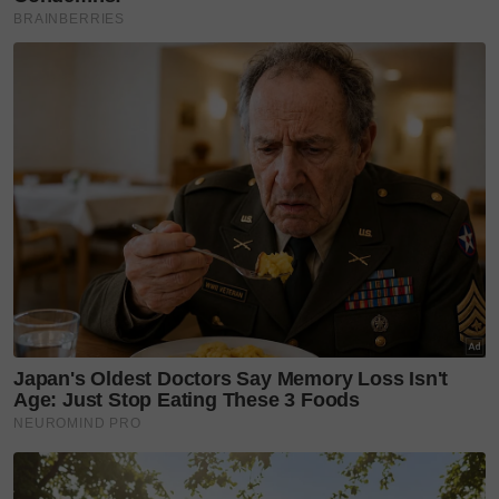
jenis lain pada muka yang dilakukan semata-mata
untuk tampil menarik.
“Masyarakat Malaysia harus sedar bahawa perkara
sebegini dapat kita elakkan dengan baik dan boleh
diatasi pada masa akan datang.
Justeru, beliau berkongsi lima trend kecantikan yang
boleh dipraktikkan:
Baca juga
Nak kulit wajah sihat, cantik. Bukan
sekadar wang tapi kena rajin. Amalkan 3 basic utama
dulu