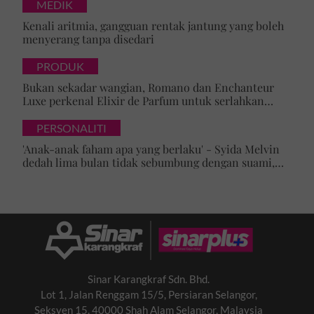
MEDIK
cawangan KK Super Mart terpilih di Shah Alam atau beli
Kenali aritmia, gangguan rentak jantung yang boleh
secara online di platform
Shopee Karangkraf Mall
sekarang
menyerang tanpa disedari
PRODUK
Bukan sekadar wangian, Romano dan Enchanteur
Luxe perkenal Elixir de Parfum untuk serlahkan
keyakinan diri
PERSONALITI
'Anak-anak faham apa yang berlaku' - Syida Melvin
dedah lima bulan tidak sebumbung dengan suami,
pilih pulang ke kampung
Teruskan membaca
Sinar Karangkraf Sdn. Bhd.
Lot 1, Jalan Renggam 15/5, Persiaran Selangor,
Seksyen 15, 40000 Shah Alam Selangor, Malaysia