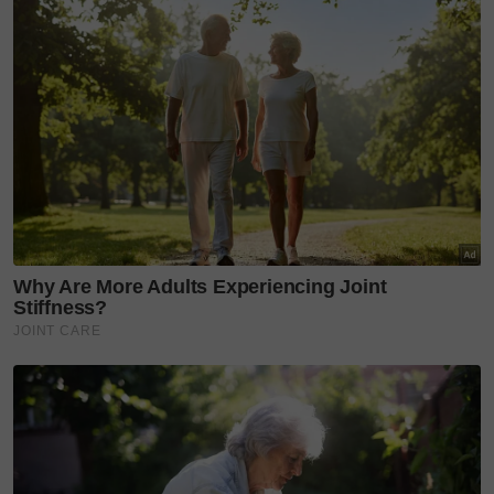
Mekap tidak tebal atau minimalis
Kebergantungan atau kekerapan memakai
mekap selalu juga tidak elok untuk kulit wajah.
Kita juga perlu memberi ruang untuk kulit
wajah bebas sekejap dari memakai make up.
Sesetengah mekap yang dipakai juga
berkemungkinan mengandungi bahan-bahan
kimia yang bahaya dan memberi alahan kepada
kulit.
Justeru katanya, masyarakat kena sentiasa
berdisiplin dan konsisten dalam menjaga kulit