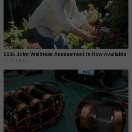
wajah dengan betul.
Apabila kulit sihat maka dengan tersendirinya
akan nampak berseri dan cerah. Ini memberi
lebih keyakinan untuk seseorang tampil tanpa
memakai mekap apabila keluar di khalayak
ramai.