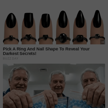
Sumber gambar
PEXELS
Baca juga
‘Suami pendorong, bimbing & lorongkan
jalan…’. Julia Farhana tampil berhijab sepenuhnya,
jadikan Bella Dally idola berfesyen!
Cantik Luaran sihat dalaman
Semua orang pun mahu sentiasa kelihatan
cantik, kacak, segak dan kemas dengan cara
masing-masing.
Pun begitu, masih ada lagi mereka yang memilih
jalan singkat untuk nak cepat kulit jadi putih
atau hilang jeragat dan parut jerawat tanpa
memikirkan kesan jangka masa Panjang.