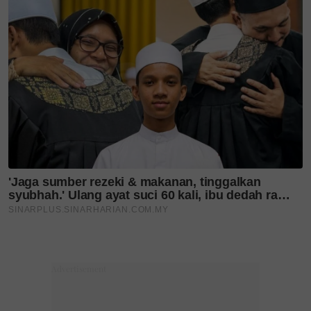
Sumber gambar
PEXELS
Semoga tahun 2024 ini lebih ramai lagi masyarakat
kita sedar akan cara yang lebih sesuai dan selamat
dalam merealisasikan impian mereka untuk
mendapatkan kulit wajah yang sihat dan cantik.
Layari portal
SinarPlus
untuk info terkini dan
bermanfaat!
Jangan lupa follow kami
di
Twitter
,
Instagram
,
Threads
,
YouTube
&
Tiktok