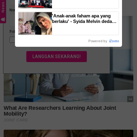
News Hub
tempatan kini mudahkan
Ia menjadi satu tanggungjawab dan amanah
pergerakan jemaah majlis ilmu
untuk menjaga kulit dengan baik. Jadi sama-
'Anak-anak faham apa yang
samalah kita baik lelaki atau perempuan untuk
berlaku' - Syida Melvin dedah
lima bulan tidak sebumbung
menjaga nya.
dengan suami, pilih pulang ke
kampung
Powered by
iZooto
Glow healthy body skin
Sebenarnya masih ramai lagi mereka di luar
sana yang hanya fokus untuk menjaga kulit di
bahagian wajah sahaja tanpa menghiraukan
kulit di bahagian lain seperti badan. Warna tona
kulit tidak sekata sangat jelas dilihat.
Perkara sebegini sering terjadi sehingga disyaki
mengalami masalah kulit.
Justeru, jangan lupa juga untuk menjaga kulit di
bahagian lain sekurang-kurangnya memilih