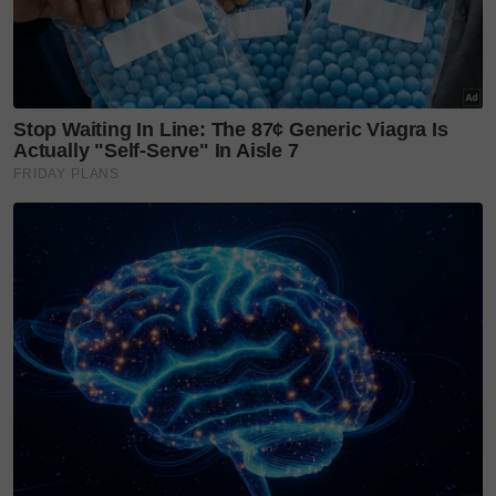
Pemilihan prosedur yang salah boleh
memudaratkan kesihatan dalaman badan
seseorang. Antaranya, prosedur Whitening IV
drip mengandungi kandungan yang berbahaya
dan dos yang sangat tinggi untuk badan manusia
sehingga boleh menyebabkan kerosakan kekal
kepada organ buah pinggang.