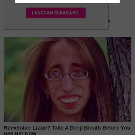
Difahamkan, Deqnor memiliki tiga cahaya mata
daripada perkahwinan terdahulu. Kesemua dua
anak lelaki dan seorang anak perempuan itu kini
sedang menginjak dewasa.
Tahniah diucapkan kepada Deqnor dan Abang
Lokman, moga perkahwinan diberi nikmat
kebahagiaan sehingga ke syurga, aamin.
Sumber dan diolah daripada:
Nona
,
Instagram
,
YouTube
Luahan itu dilontarkan oleh pemilik restoran Kueh
kepada SinarPlus dan rakan media yang lain ketika