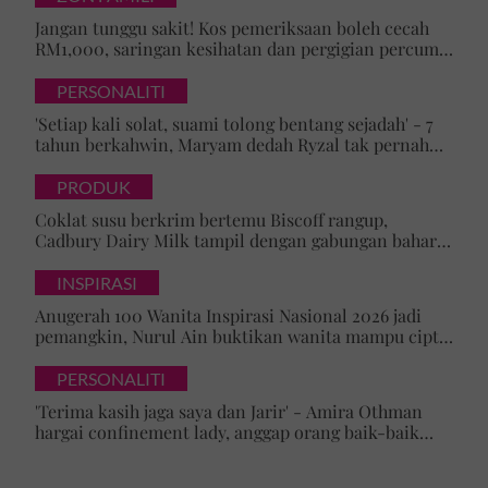
Jangan tunggu sakit! Kos pemeriksaan boleh cecah
RM1,000, saringan kesihatan dan pergigian percuma
bantu kesan masalah lebih awal
PERSONALITI
'Setiap kali solat, suami tolong bentang sejadah' - 7
tahun berkahwin, Maryam dedah Ryzal tak pernah
culas bimbing, beri galakan bab ibadah
PRODUK
Coklat susu berkrim bertemu Biscoff rangup,
Cadbury Dairy Milk tampil dengan gabungan baharu
di Malaysia
INSPIRASI
Anugerah 100 Wanita Inspirasi Nasional 2026 jadi
pemangkin, Nurul Ain buktikan wanita mampu cipta
perubahan dalam dunia AI
PERSONALITI
'Terima kasih jaga saya dan Jarir' - Amira Othman
hargai confinement lady, anggap orang baik-baik
satu rezeki