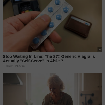
Deep! Pesan Ustaz Dr Zulkifli undang sebak
Buat persembahan dua jam lebih tanpa henti,
GenKRU bukti masih berbisa!
Premier Sarawak, Datuk Patinggi Abang Johari Tun Openg
menepung tawar pengantin (Kredit foto: TV Sarawak)
"Setelah sekian lama menunggu akhirnya berjaya