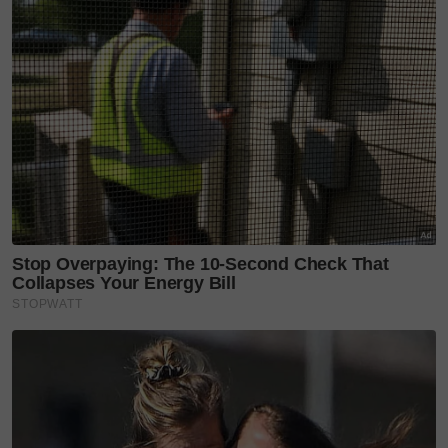
KUCING TOMKRAF
yang kini sudah berada di 37
cawangan KK Super Mart terpilih di Shah Alam atau beli
secara online di platform
Shopee Karangkraf Mall
sekarang
Deqnor
Deqnor feminin
Abang Lokman Abang Abdul Rahim
cucu Gabenor Pertama Sarawak
Premier Sarawak Datuk Patinggi Tan Sri Abang Johari Tun Openg
anak saudara Premier Sarawak
Noor Intan Zanariah Zaharin