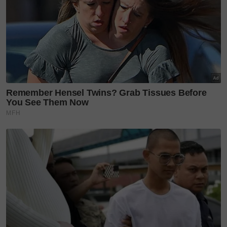
Teruskan membaca
'Saya rasa ralat & kecewa' -
Ruhainies anggap
kontroversi...
'Saya fikir M Nasir bergurau
saja’ - Aliff Aziz syukur...
'Selamat datang Imane
Laudya.' Intan Najuwa
selamat bersalin...