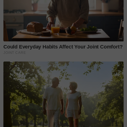
siap. Terima kasih kepada editor video ini iaitu anak
lelaki saya yang membuatkan hidup bonda
bertambah ceria.
"Alhamdulillah syukur ke hadrat ILAHI. All ini one,
tunang, nikah dan majlis side Deqnor untuk anda
semua terima kasih atas doa. Moga berbalik kepada
anda jua.