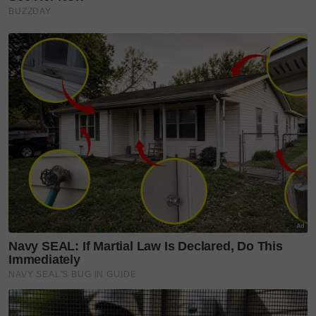
memenuhi jemputan rumah terbuka Kueh baru-baru
ini bertempat di cawangan terbaharu kafe
berkenaan yang terletak di Petaling Jaya, Selangor.
Nak tahu apa pula reaksi sang primadona, jom
tonton video ini
#errafazira #mre #selebriti #sinarplus
#lifestylesinarharian" />
Layari portal
SinarPlus
untuk info terkini dan bermanfaat!
Jangan lupa follow kami di
Facebook
,
Instagram
,
Threads
,
Twitter
,
YouTube
&
TikTok
. Join grup
Telegram
kami
DI SINI
untuk info dan kisah penuh inspirasi
Jangan lupa dapatkan promosi istimewa
MAKANAN