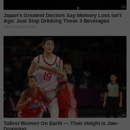
Deqnor menerusi laman sosial Instagram terdahulu
merakamkan terima kasih kepada tetamu yang
memeriahkan majlis.
Menerusi hantaran yang sama, Deqnor turut
memuat naik video yang telah disunting anak
lelakinya, Imran Yusuf memaparkan momen
bermakna pada hari bahagia beliau dan Abang
Lokman.