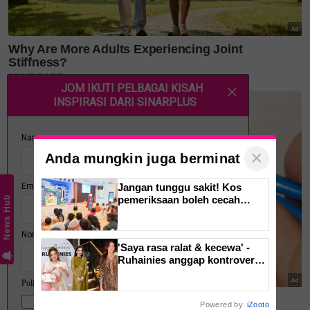
"Deqnor dan ucapkan terima kasih banyak kepada
famili dan rakan yang sudi memeriahkan majlis,
Alhamdulillah," titipnya.
Memetik
Nona
, suami Deqnor, Abang Lokman ialah
cucu kepada Gabenor Pertama Sarawak, Tun Abang
×
Openg Abang Sapiee.
Anda mungkin juga berminat
Jangan tunggu sakit! Kos
pemeriksaan boleh cecah
News Hub
RM1,000, saringan kesihatan
dan pergigian percuma bantu
kesan masalah lebih awal
'Saya rasa ralat & kecewa' -
Ruhainies anggap kontroversi
sebagai ujian, pilih bangkit &
doa dipertemukan jodoh yang
baik
Powered by
iZooto