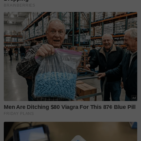
Artikel Berkaitan:
Sweetnya! Lisa Surihani setia di sisi Yusri di
konsert GenKRU, siap sedia belakang pentas,
pelukan beri semangat
Abby Abadi rai konvokesyen anak tiri raih
perhatian warganet. 'Impian seorang ibu, ini
yang dia perlukan...'
'Kalau hanya mahu bahagia, jangan kahwin.'