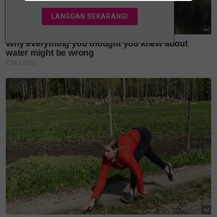
Aina Abdul yang membawa pulang empat trofi
utama turut menyifatkan Siti sebagai sumber
inspirasi perjalanan seninya.
Menjawab perkara itu, Siti melahirkan rasa terharu
kerana namanya masih menjadi rujukan oleh artis
muda.
"Terima kasih kepada Aina kerana sudi mengiktiraf
saya dalam anugerah yang dimenanginya. Saya juga
melalui proses yang sama. Kalau tiada artis
terdahulu yang menjadi inspirasi, mungkin saya
tidak sampai ke tahap ini.
"Dalam dunia seni, setiap insan saling memberi
inspirasi. Saya sendiri menjadikan Ziana Zain, Datuk
Aishah dan ramai lagi penyanyi hebat sebagai