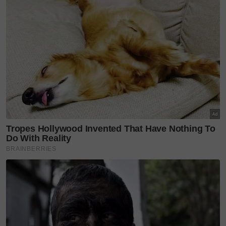
jururakam, semua yang tidak tidur malam demi
melahirkan karya. Kalau tiada mereka, tiadalah
sesebuah lagu atau album yang lengkap. Jadi,
penghargaan harus diberikan juga kepada pasukan
kreatif di belakang tabir," jelasnya.
Siti menyifatkan Anugerah Sri Wirama yang diterimanya