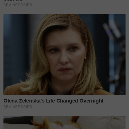
sering terlepas pandang.
Artikel Berkaitan:
"Kalau cubit paha kiri, yang kanan pun terasa
juga..." - Siti Nurhaliza doakan keamanan di
Indonesia
Siti Nurhaliza, Tun Hasmah berpelukan undang
sebak, rupanya pernah hadiahkan biola. 'Sifat
keibuan, saya sangat tersentuh'
Siti Nurhaliza hibur penumpang pesawat ke
Jogjakarta, raih pujian warganet
Memang legend! Siti Nurhaliza dalam buku teks
sekolah Filipina, ikon Malaysia jadi rujukan
negara jiran
"Mereka ini tidak popular, tetapi merekalah yang
bekerja keras. Pencipta lagu, penggubah muzik,