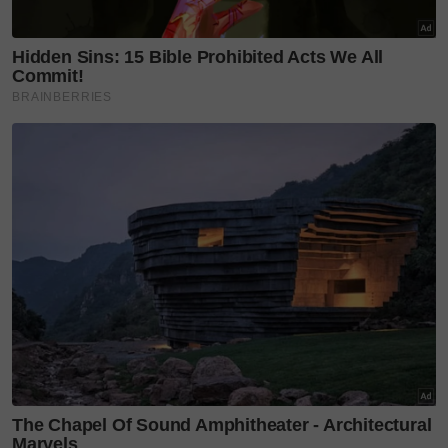
"AIM saya anggap sebagai nadi industri muzik kita.
Inilah pentas menilai prestasi muzik tanah air,
mengenal pasti penyanyi baharu berbakat serta
pencipta lagu berkualiti.
"Saya mahu AIM terus wujud sampai bila-bila. Di
sinilah kita menghargai bukan sahaja artis di
hadapan, tetapi juga insan di belakang tabir yang