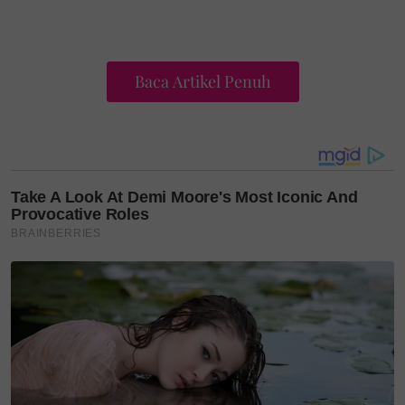
Baca Artikel Penuh
"Saya turut menghargai teman-teman media cetak
dan elektronik yang tanpa jemu mempromosikan
saya, selain penulis lirik, pencipta lagu dan peminat
tersayang. Alhamdulillah, rezeki pada usia 46 tahun
ini menjadi kenangan manis sepanjang penglibatan
saya dalam AIM," ungkapnya.