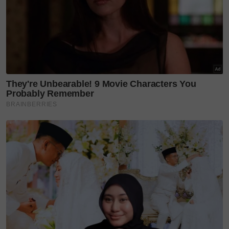
Ayash Affan genap 5 tahun,...
Bukan sekadar penyanyi,
Hussain kini curi perhatian
dengan...
'You complete me' - jarang
kongsi kisah rumah
tangga,...