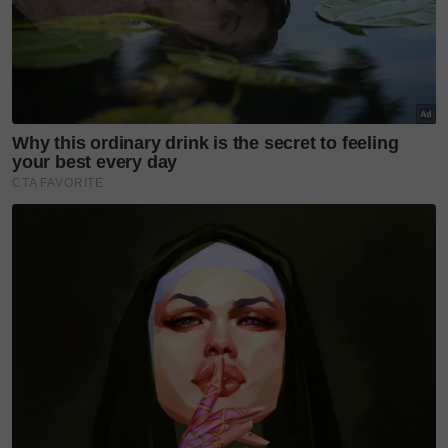
Siti Nurhaliza turut membuat persembahan pada malam
kemuncak AIM24 Sabtu lalu.
Ditanya makna penganjuran AIM dalam kerjaya
seninya, pelantun
Menamakanmu Cinta
itu melihat
acara berprestij tersebut adalah tonggak penting
dalam ekosistem muzik tempatan.