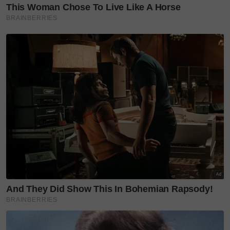
pembakar semangat untuk berjaya.
"Saya berharap semua anak seni dalam industri
terus bersatu. Muzik kita sangat luas dan kaya, jadi
kalau kita saling menyokong, martabat muzik
tempatan pasti dapat diangkat lebih tinggi," katanya
lagi.
Layari portal
SinarPlus
untuk info terkini dan bermanfaat!
Jangan lupa follow kami di
Facebook
,
Instagram
,
Threads
,
Twitter
,
YouTube
&
TikTok
. Join grup
Telegram
kami
DI SINI
untuk info dan kisah penuh inspirasi
Jangan lupa dapatkan promosi istimewa
MAKANAN
KUCING TOMKRAF
yang kini sudah berada di 37
cawangan KK Super Mart terpilih di Shah Alam atau beli
secara online di platform
Shopee Karangkraf Mall
sekarang