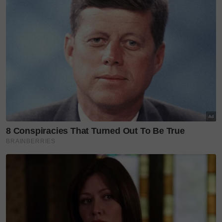
Siti Nurhaliza
AIM24
Teruskan membaca
'Saya tidak pernah give up' -
Betty Banafe menang kes...
'Ibu awak sangat hebat.' -