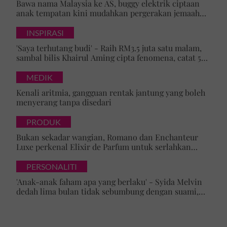
Bawa nama Malaysia ke AS, buggy elektrik ciptaan
anak tempatan kini mudahkan pergerakan jemaah
majlis ilmu
INSPIRASI
'Saya terhutang budi' - Raih RM3.5 juta satu malam,
sambal bilis Khairul Aming cipta fenomena, catat 5
rekod baharu!
MEDIK
Kenali aritmia, gangguan rentak jantung yang boleh
menyerang tanpa disedari
PRODUK
Bukan sekadar wangian, Romano dan Enchanteur
Luxe perkenal Elixir de Parfum untuk serlahkan
keyakinan diri
PERSONALITI
'Anak-anak faham apa yang berlaku' - Syida Melvin
dedah lima bulan tidak sebumbung dengan suami,
pilih pulang ke kampung