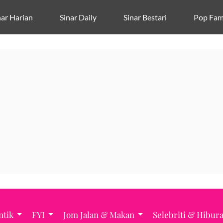
nar Harian
Sinar Daily
Sinar Bestari
Pop Fam
ntik
FYI
Jom Jalan & Makan
Selebriti & Hibur