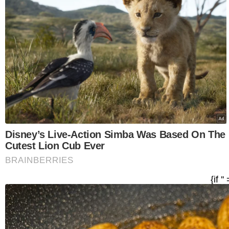
Lebih mengujakan, isteri kesayangan Mohd Al Adib
helikopter pada hari wukuf di Arafah.
"Menaiki helikopter memang tiada dalam perancang
melontar.