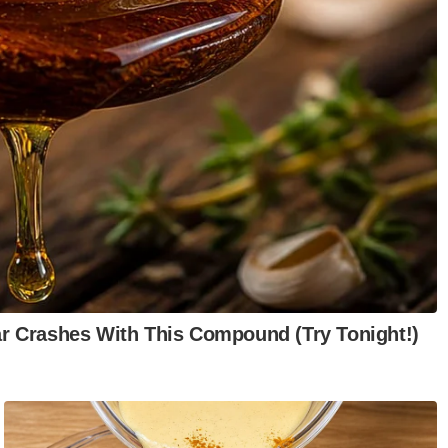
any doa, apa yang saya tambah baik dalam
menunaikan haji," ujarnya kepada