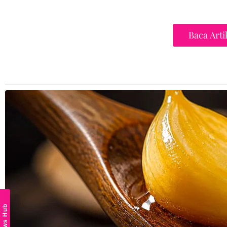
Baca Arti
"Tetapi saya masukkan dalam saya 'Ya ALLAH Ya Tu
terjangkau oleh akal fikiranku, rezeki yang tidak d
News Hub