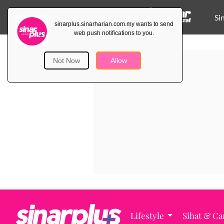
Si
Lifestyle
Sihat & Ca