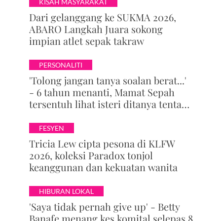
KISAH MASYARAKAT
Dari gelanggang ke SUKMA 2026,
ABARO Langkah Juara sokong
impian atlet sepak takraw
PERSONALITI
'Tolong jangan tanya soalan berat...'
- 6 tahun menanti, Mamat Sepah
tersentuh lihat isteri ditanya tentang
zuriat, mohon doa dikurniakan anak
FESYEN
Tricia Lew cipta pesona di KLFW
2026, koleksi Paradox tonjol
keanggunan dan kekuatan wanita
HIBURAN LOKAL
'Saya tidak pernah give up' - Betty
Banafe menang kes komital selepas 8