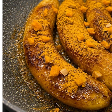
Artikel Berkaitan:
Sedang dalam pusingan tawaf sunat kelima
meninggal dunia di Tanah Suci
Pergi dalam tawaf, di kawasan Kaabah, ha
kenyataan. 'Izinkanku berada di Tanah Suc
Doa mengiringi Mak Salmah ke Tanah Suci,
tersentuh. 'Ya ALLAH, jagakan ibuku, selam
'Mohon maaf, doakan kami.' Bella Dally & 
'Abah kena balik, janji....' Wanita sebak be
warganet menitiskan air mata
"Pada hari berkenaan mereka bertanya, saya hendak
sahajalah.
"Bila naik, dia bawa saya pusing Masjidil Hara
betapa kecilnya manusia, persis semut.