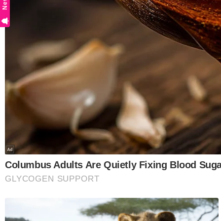
"Dua doa itu sahaja. Bila orang tanya apa yang W
doa saya hanya dia perkara itu dua bulan sebelum 
pengacara, Shamsul Ghau Ghau.