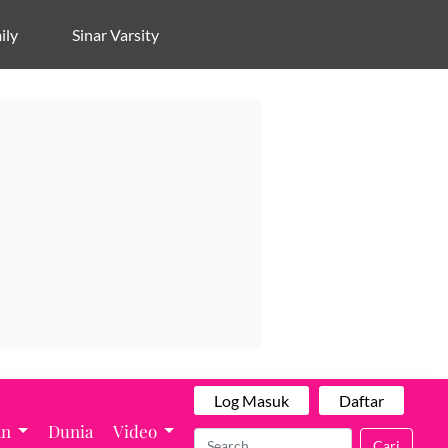
ily
Sinar Varsity
Log Masuk
Daftar
an
Dunia
Video
Cari