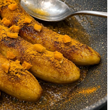
, seorang lagi jemaah haji Malaysia
ntaran Facebook Norizah jadi
i milikmu'
 perkongsian Siti Nurhaliza buat ramai
at pergi dan pulang..'
suami bakal berangkat tunai haji
rpisah dengan ibu ayah tunai haji,
 naik helikopter tak? Saya jawab ok, baik
m. Pemandangan di bawah menampakkan