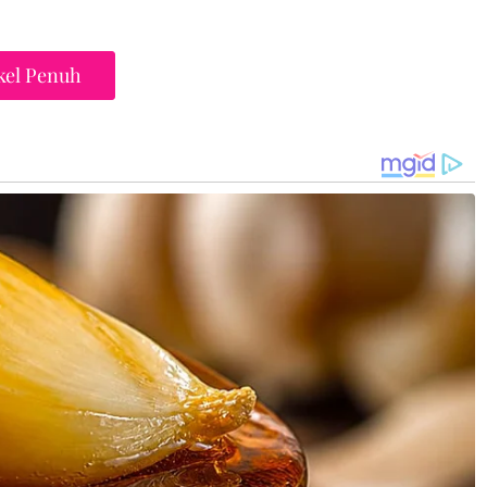
kel Penuh
hanku, berikanku rezeki yang tidak
isangka-sangka.