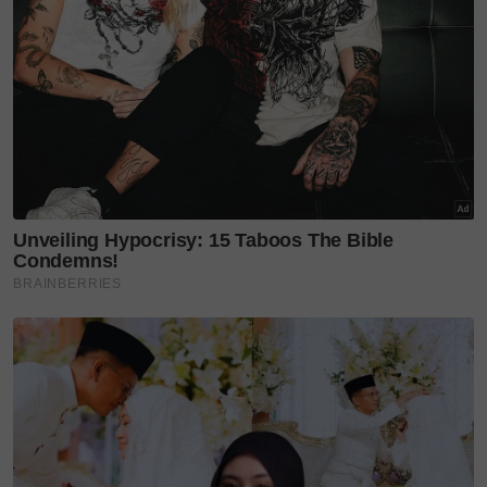
Bolkiah.
Pengaruhnya terus melebar ke Bali pada April
bersama Gabenor Bali, diikuti penganjuran MYFW
pada Mei di Kuala Lumpur di bawah MIDFW.
Acara itu menghimpunkan 16 pereka tempatan dan
antarabangsa dari Brazil, Filipina, Indonesia,
Kyrgyzstan, Itali dan Malaysia, sekali gus mencipta
inisiatif pertama yang mengumpulkan pereka
serantau dalam satu platform.
Momentum antarabangsa diteruskan dengan
penyertaan di TFW Bangkok, TKLMFW Kuala
Lumpur, KLmePSA bersama Raja Muda Perlis, Bali
Discovery Mall serta Bali International Fashion
Festival. Kemuncak 2025 menyaksikan Anuar Faizal