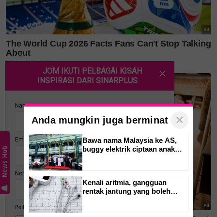
generasi hari ini.
×
Anda mungkin juga berminat
Bawa nama Malaysia ke AS,
buggy elektrik ciptaan anak
News Hub
tempatan kini mudahkan
“Penggunaan struktur, tekstur dan perincian
pergerakan jemaah majlis ilmu
simbolik yang lebih berani, digabungkan dengan
Kenali aritmia, gangguan
sentuhan kraf tempatan yang diberi nafas baharu
rentak jantung yang boleh
tanpa menghilangkan nilai asalnya,” jelasnya.
menyerang tanpa disedari