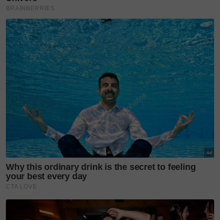
Bagi merealisasikan misi itu, Anuar Faizal
merancang untuk memperhebatkan penyertaan
antarabangsa menerusi kolaborasi strategik serta
penglibatan dalam inisiatif fesyen berteraskan
budaya dan komuniti.
Antara fokus utama ialah penganjuran persembahan
fesyen berkonsepkan pengalaman atau immersive
showcases, yang mana fesyen diraikan bersama