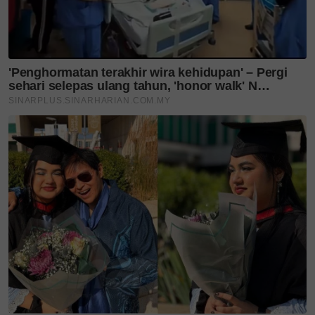
Kementerian Ekonomi Kreatif Indonesia, satu
pengiktirafan penting terhadap peranannya di
peringkat serantau.
Keseluruhan perjalanan ini mengukuhkan
kedudukan Anuar Faizal sebagai duta fesyen
Malaysia di mata dunia, sekali gus meletakkan
jenama itu di landasan tepat untuk menyumbang
secara signifikan kepada naratif budaya dan promosi
negara menjelang TMM26 dengan fesyen sebagai
gaya hidup, bahasa budaya dan identiti bangsa.
Layari portal
SinarPlus
untuk info terkini dan bermanfaat!
Jangan lupa follow kami di
Facebook
,
Instagram
,
Threads
,
Twitter
,
YouTube
&
TikTok
. Join grup
Telegram
kami
DI SINI
untuk info dan kisah penuh inspirasi
Jangan lupa dapatkan promosi istimewa
MAKANAN