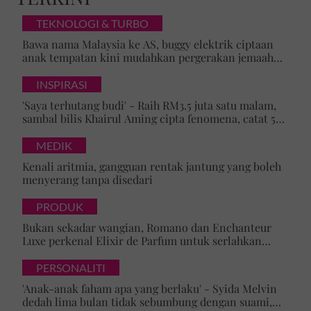
Teruskan membaca
TEKNOLOGI & TURBO
Bawa nama Malaysia ke AS, buggy elektrik ciptaan
Tricia Lew cipta pesona di
anak tempatan kini mudahkan pergerakan jemaah
KLFW 2026, koleksi Paradox
majlis ilmu
tonjol...
INSPIRASI
'Saya terhutang budi' - Raih RM3.5 juta satu malam,
sambal bilis Khairul Aming cipta fenomena, catat 5
rekod baharu!
Mewah & kontemporari,
MEDIK
Runway Batik 2026 angkat
keindahan...
Kenali aritmia, gangguan rentak jantung yang boleh
menyerang tanpa disedari
PRODUK
Usia 74 tahun bukan
Bukan sekadar wangian, Romano dan Enchanteur
penghalang, Tunku Puteri
Luxe perkenal Elixir de Parfum untuk serlahkan
Jawahir...
keyakinan diri
PERSONALITI
'Anak-anak faham apa yang berlaku' - Syida Melvin
Selepas 3 tahun, BOKITTA
dedah lima bulan tidak sebumbung dengan suami,