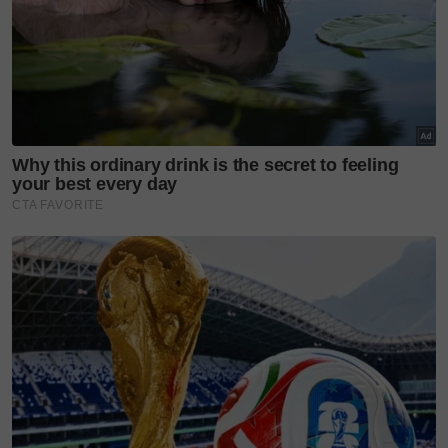
emosi dan budaya.
Dalam masa sama, promosi jenama Royal Sembilan
akan terus diperkasakan sebagai tunjang penting
dalam mengetengahkan kehalusan fabrik, kraf serta
nilai warisan tempatan yang menjadi identiti
tersendiri pereka ini. Ia bukan sekadar koleksi, tetapi
manifestasi hubungan antara tradisi dan gaya hidup
moden.
HALA TUJU REKAAN
Mengulas hala tuju rekaan untuk tahun hadapan,
Anuar Faizal menegaskan pendekatan tidak lagi
tertumpu semata-mata kepada siluet atau fabrik.
Sebaliknya, fokus diberikan kepada bagaimana
cerita budaya diterjemahkan ke dalam rekaan
kontemporari yang segar dan relevan dengan