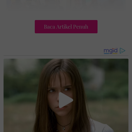
Baca Artikel Penuh
“Visi saya adalah menjadikan Anuar Faizal sebagai
suara fesyen Asia Tenggara yang berani, relevan dan
berakar pada naratif tempatan, tetapi bersifat
universal serta mampu diterima di pelbagai pasaran
dunia,” katanya.