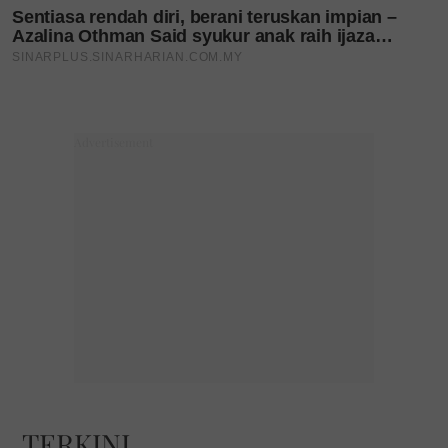
KUCING TOMKRAF
yang kini sudah berada di 37
cawangan KK Super Mart terpilih di Shah Alam atau beli
secara online di platform
Shopee Karangkraf Mall
sekarang
Anuar Faizal
Fesyen
TMM26
fesyen Malaysia
Tahun Melawat Malaysia 2026
TERKINI