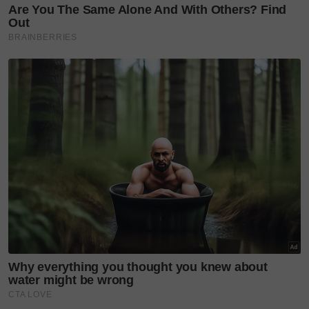
“Fesyen boleh menjadi ‘duta visual’ negara. Ia
mampu mempromosikan Malaysia bukan hanya
sebagai destinasi pelancongan, tetapi sebagai hab
kreatif yang sarat dengan identiti dan cerita,”
katanya.
Beliau turut merancang menterjemahkan semangat
TMM26 menerusi persembahan fesyen
berkonsepkan destinasi, kolaborasi bersama
penggiat seni dan pelancongan, serta penghasilan