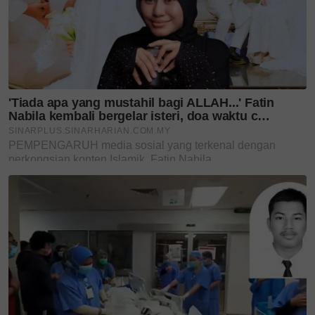
menerajui Batik Lestari KL anjuran Suruhanjaya
Sekuriti Malaysia, diikuti rangka lawatan ASEAN ke
Manila dan Kemboja dengan sokongan Kedutaan
Besar Malaysia serta Grab Cambodia.
Tirai 2025 ditutup dengan penyertaan di Indonesia
Fashion Runway, Jakarta atas jemputan