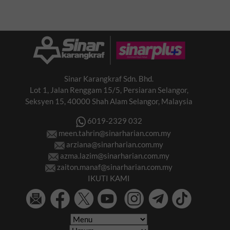
kembali ke Alamanda
pilih pulang ke kampung
Putrajaya,...
Sinar Karangkraf Sdn. Bhd.
Lot 1, Jalan Renggam 15/5, Persiaran Selangor,
Seksyen 15, 40000 Shah Alam Selangor, Malaysia
6019-2329 032
meen.tahrin@sinarharian.com.my
arziana@sinarharian.com.my
azma.lazim@sinarharian.com.my
zaiton.manaf@sinarharian.com.my
IKUTI KAMI