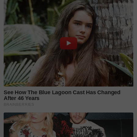
koleksi yang diinspirasikan oleh negeri, komuniti
dan warisan tempatan.
Setiap koleksi diharap dapat menjadi ‘jemputan
visual’ untuk dunia mengenali Malaysia dengan cara
yang lebih intim dan bergaya.
Perancangan besar ini tidak datang tanpa asas
kukuh. Rekod pencapaian Anuar Faizal sepanjang
2025 menjadi bukti konsistensi dan pengaruhnya di
pentas serantau dan antarabangsa.
Duta fesyen Malaysia
Bermula Februari, beliau terlibat dalam CIMB Raya
dan Intermark Raya bersama Keluarga Diraja Negeri
Sembilan, sebelum melangkah ke pentas Brunei
pada Mac di International Convention Centre
Brunei bersama Pengiran Anak Puteri Amal Rakiah