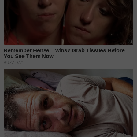
lemah pada satu bahagian badan, kesukaran
bertutur, hilang keseimbangan, kekeliruan, rasa
mengantuk, sawan atau pengsan.
Rawatan awal amat penting dalam menentukan
peluang sembuh. Justeru, kepekaan suami dan ahli
keluarga terhadap tanda awal sangat diperlukan.
Rawatan melibatkan kawalan tekanan darah,
pernafasan dan imbasan otak segera. Dalam kes
serius, pembedahan cesarean mungkin dilakukan
demi menyelamatkan ibu dan bayi.
“Wanita perlu mengawal berat badan, elak tekanan,
amalkan gaya hidup sihat, elakkan jadi perokok pasif
dan dapatkan kaunseling prakehamilan. Elak ambil
ubat atau suplemen tanpa nasihat doktor, dan
pastikan pemeriksaan antenatal dilakukan secara