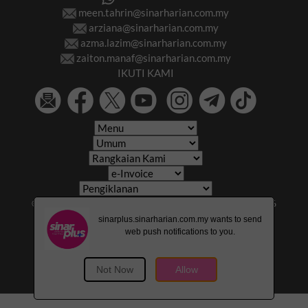
meen.tahrin@sinarharian.com.my
arziana@sinarharian.com.my
azma.lazim@sinarharian.com.my
zaiton.manaf@sinarharian.com.my
IKUTI KAMI
© 2026 All Rights Reserved • Karangkraf Group • © 2026
Hakcipta Terpelihara • Kumpulan Karangkraf