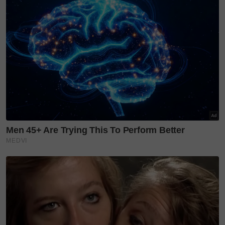
berlaku semasa hamil,” katanya.
Pembedahan cesarean
Dr Maiza menasihatkan agar perhatian diberi
kepada gejala seperti sakit kepala secara tiba-tiba
dan teruk, muntah, penglihatan kabur, kebas atau