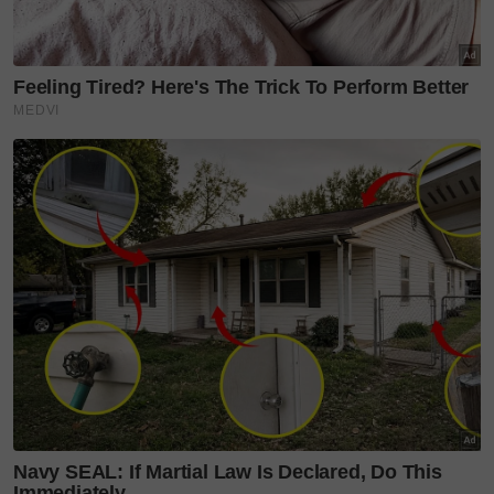
berkala,” ujarnya.
Layari portal
SinarPlus
untuk info terkini dan bermanfaat!
Jangan lupa follow kami di
Facebook
,
Instagram
,
Threads
,
Twitter
,
YouTube
&
TikTok
. Join grup
Telegram
kami
DI SINI
untuk info dan kisah penuh inspirasi
Jangan lupa dapatkan promosi istimewa
MAKANAN
KUCING TOMKRAF
yang kini sudah berada di 37
cawangan KK Super Mart terpilih di Shah Alam atau beli
secara online di platform
Shopee Karangkraf Mall
sekarang
migrain
pendarahan otak
bersalin
pembedahan ceaseran
medik