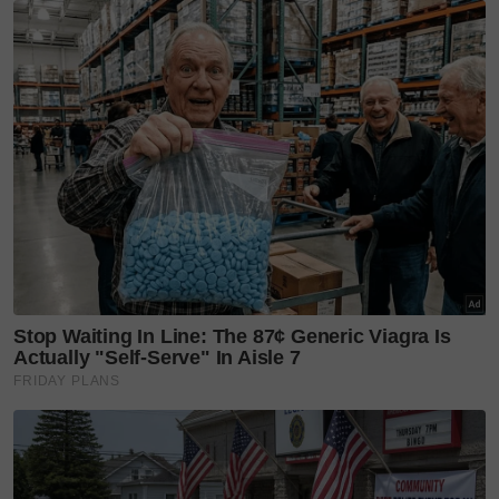
Disebabkan keadaan tersebut, doktor pakar
memohon keizinan untuk melakukan pembedahan
kecemasan bagi menyelamatkan bayi.
Selepas sejam, bayi mereka selamat dilahirkan dan
dimasukkan ke Unit Rawatan Rapi Neonatal (NICU),
manakala Ain Farhana dimasukkan ke Unit Rawatan
Separa Rapi (HDU).
“Saya sempat jumpa isteri dan kami berbual seperti