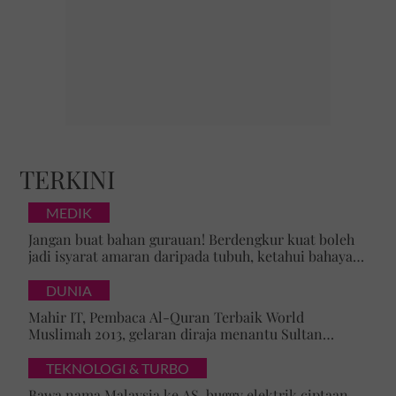
TERKINI
MEDIK
Jangan buat bahan gurauan! Berdengkur kuat boleh
jadi isyarat amaran daripada tubuh, ketahui bahaya
tersembunyi OSA
DUNIA
Mahir IT, Pembaca Al-Quran Terbaik World
Muslimah 2013, gelaran diraja menantu Sultan
Brunei, Pengiran Raabi’atul Adawiyyah ditarik serta-
merta
TEKNOLOGI & TURBO
Bawa nama Malaysia ke AS, buggy elektrik ciptaan