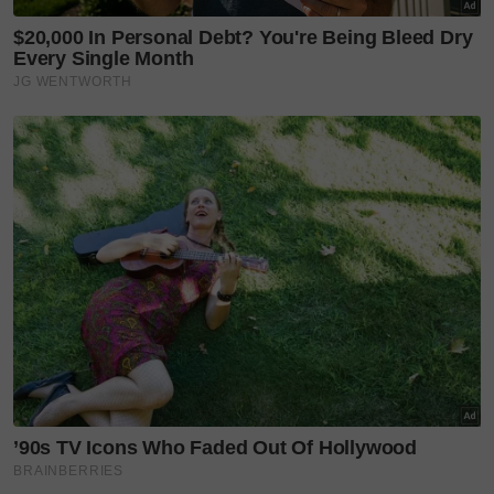
“Sepanjang sembilan bulan kandungan anak kedua
ini, rekod perubatan isteri tiada sebarang masalah.
Sepatutnya dia bersalin pada 17 Julai, tetapi pada
11 Julai, dia mengadu pening kepala.
“Keesokan hari, saya bawa ke klinik dan doktor
hanya beri rawatan biasa. Petangnya, dia sekali lagi
mengadu sakit kepala sebelum tiba-tiba diserang
sawan. Ambulans datang dan membawanya ke
hospital terdekat. Pegawai perubatan maklumkan
tekanan darah isteri tinggi,” katanya.