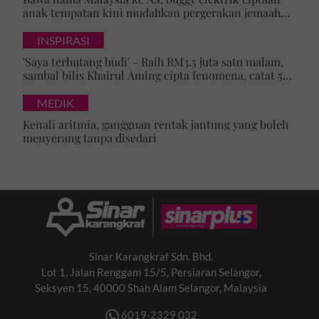
anak tempatan kini mudahkan pergerakan jemaah
majlis ilmu
INSPIRASI
'Saya terhutang budi' - Raih RM3.5 juta satu malam,
sambal bilis Khairul Aming cipta fenomena, catat 5
rekod baharu!
MEDIK
Kenali aritmia, gangguan rentak jantung yang boleh
menyerang tanpa disedari
Sinar Karangkraf Sdn. Bhd.
Lot 1, Jalan Renggam 15/5, Persiaran Selangor,
Seksyen 15, 40000 Shah Alam Selangor, Malaysia
6019-2329 032