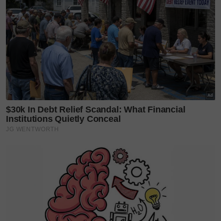
biasa. Tekanan darahnya juga sudah normal. Namun,
doktor maklumkan keputusan imbasan
menunjukkan saluran darah di kepala telah bengkak
dan dia mengalami eklampsia.
“Doktor juga rancang untuk memindahkan isteri ke
Hospital Sungai Buloh, tapi dia diserang sawan
sekali lagi semasa dalam wad,” ujarnya.
Walaupun pembedahan dilakukan untuk membuang
darah dalam kepala, keadaannya kekal kritikal dan
Ain tidak sedarkan diri. Malah, tindak balas anak
mata juga lemah.
Setelah tiga hari menerima rawatan rapi, Ain
Farhana menghembuskan nafas terakhir selepas
bantuan oksigen dihentikan.