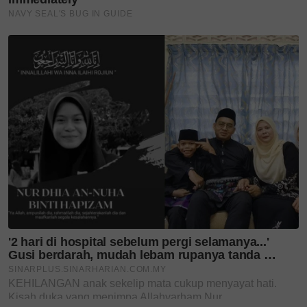
kesihatan
Teruskan membaca
Jangan buat bahan gurauan!
Berdengkur kuat boleh jadi...
Kenali aritmia, gangguan
rentak jantung yang boleh