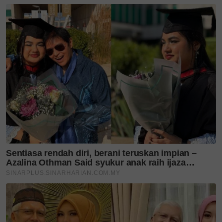
menyerang...
Bukan sekadar kawal gula,
kesihatan metabolik kini
jadi...
Bayi lahir besar bukan
semestinya tanda sihat, ini
risiko...