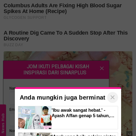
KANSER kolon atau rektum biasanya bermula daripada polip,
iaitu pertumbuhan kecil pada dinding usus.
SOALAN 2
Dalam era perubatan terkini, sejauh mana rawatan
kanser kolon di Malaysia telah disesuaikan
mengikut keperluan individu?
JAWAPAN
×
Anda mungkin juga berminat
Rawatan kanser kolon biasanya bergantung kepada
'Ibu awak sangat hebat.' -
tahap kanser itu sendiri.
Ayash Affan genap 5 tahun,
News Hub
warganet imbau kenangan
arwah Siti Sarah
• Tahap satu dan dua