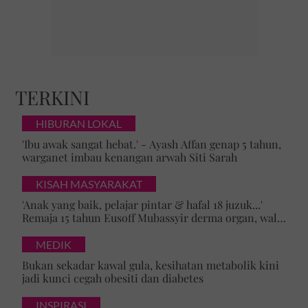
kanser kolon
DNA
doktor dan anda
kesihatan
TERKINI
kanser kolon
DNA
HIBURAN LOKAL
doktor dan anda
'Ibu awak sangat hebat.' - Ayash Affan genap 5 tahun,
kesihatan
warganet imbau kenangan arwah Siti Sarah
KISAH MASYARAKAT
'Anak yang baik, pelajar pintar & hafal 18 juzuk...'
Remaja 15 tahun Eusoff Mubassyir derma organ, walk
of honour menyentuh hati
MEDIK
Bukan sekadar kawal gula, kesihatan metabolik kini
jadi kunci cegah obesiti dan diabetes
INSPIRASI