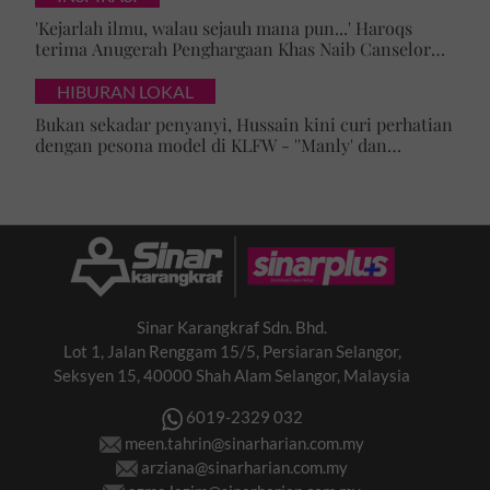
'Kejarlah ilmu, walau sejauh mana pun...' Haroqs
terima Anugerah Penghargaan Khas Naib Canselor
Teruskan membaca
UPSI
HIBURAN LOKAL
Bukan sekadar kawal gula,
Bukan sekadar penyanyi, Hussain kini curi perhatian
kesihatan metabolik kini
dengan pesona model di KLFW - ''Manly' dan
maskulin betul dia berjalan'
jadi...
Bayi lahir besar bukan
semestinya tanda sihat, ini
risiko...
Sinar Karangkraf Sdn. Bhd.
Lot 1, Jalan Renggam 15/5, Persiaran Selangor,
Keguguran berulang? Kenali
Seksyen 15, 40000 Shah Alam Selangor, Malaysia
APS, gangguan autoimun
6019-2329 032
yang ramai...
meen.tahrin@sinarharian.com.my
arziana@sinarharian.com.my