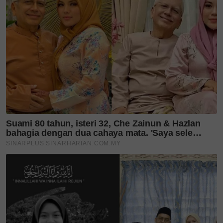
Aktiviti fizikal juga memainkan peranan penting.
Tidak semestinya melakukan larian dalam tempoh
yang lama, cukup sekadar 30 minit sehari untuk
bersenam dan bergerak aktif. Regangan badan juga
digalakkan bagi mengekalkan fleksibiliti otot dan
sendi.
Secara keseluruhannya, amalan gaya hidup sihat ini
menjadi asas utama dalam mencegah pelbagai
masalah kesihatan.