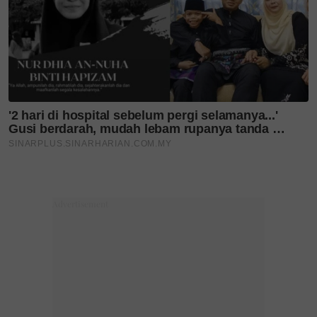
Layari portal
SinarPlus
untuk info terkini dan bermanfaat!
Jangan lupa follow kami di
Facebook
,
Instagram
,
Threads
,
Twitter
,
YouTube
&
TikTok
. Join grup
Telegram
kami
DI SINI
untuk info dan kisah penuh inspirasi
Jangan lupa dapatkan promosi istimewa
MAKANAN
KUCING TOMKRAF
yang kini sudah berada di 37
cawangan KK Super Mart terpilih di Shah Alam atau beli
secara online di platform
Shopee Karangkraf Mall
sekarang