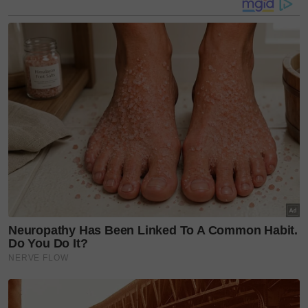
DR Eng Jie Yi
SOALAN 1
Kalau kita perhatikan kes-kes kanser ini, ada yang
diketahui apabila sudah berada di tahap kritikal.
Ramai antara kita masih menganggap saringan
kanser kolon sebagai sesuatu yang menakutkan. Jadi
bagaimana kita boleh ubah persepsi ini?
JAWAPAN
Sekitar 70 peratus pesakit didiagnosis dengan
kanser kolon ketika mereka sudah berada di tahap
ketiga atau keempat. Ini yang kita panggil sebagai