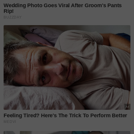
Kempen Pendidikan Awal – Kerajaan perlu
melancarkan kempen melalui media sosial untuk
meningkatkan kesedaran tentang saringan dan
pengesanan awal.
• Kesedaran di Sekolah
Guru boleh mendidik pelajar mengenai gaya hidup
sihat untuk pencegahan penyakit.
• Fasiliti Saringan
Perlu lebih banyak pusat saringan bagi
memudahkan akses orang ramai.
• Klinik Bergerak