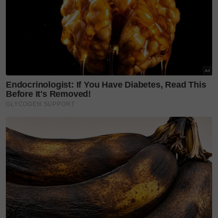
berubah. Contohnya, mereka mungkin mengalami
sembelit selama dua hingga tiga hari atau
merasakan sakit ketika membuang air besar.
Namun, kebanyakan mereka hanya menganggapnya
sebagai kesan stres atau keletihan kerja dan tidak
menyedari bahawa ini mungkin tanda awal kanser
kolon. Inilah sebabnya ramai pesakit tidak
menyedari mereka menghidap kanser sehingga ia
sudah berada pada tahap yang lebih serius.
Mereka tidak mempunyai kesedaran bahawa
perubahan ini sebenarnya adalah tanda-tanda yang
luar biasa dan memerlukan pemeriksaan lanjut oleh
doktor. Ujian yang biasa dilakukan jika kita
mengesyaki kanser kolon ialah kolonoskopi.