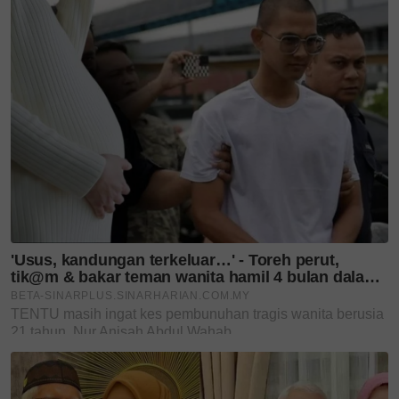
Menyediakan saringan di kawasan luar bandar
untuk pengesanan awal.
• Promosi Gaya Hidup Sihat
Galakkan pemakanan sihat dan aktiviti fizikal
sebagai langkah pencegahan utama.
Langkah paling penting dan praktikal dalam menjaga
kesihatan adalah mengamalkan gaya hidup sihat
serta menghindari tabiat merokok dan pengambilan
alkohol berlebihan.
Selain itu, pemakanan seimbang yang kaya dengan
sayur-sayuran, buah-buahan dan bijiran perlu
diterapkan dalam kehidupan seharian.