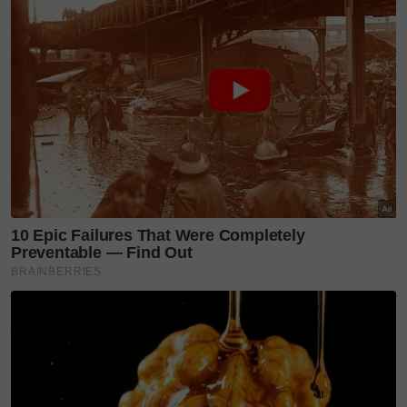
advanced stage kerana kebanyakan pesakit pada
peringkat awal tidak mengalami simptom yang
ketara.
Pada mulanya, mereka mungkin hanya berasa lebih
letih daripada biasa, tetapi ramai yang
menganggapnya perkara biasa. Ada juga yang
mengalami perubahan kecil dalam tabiat membuang
air besar.
Contohnya, seseorang yang biasanya lawas tiba-tiba
mengalami sembelit atau ciritbirit yang
berpanjangan.
Bagi sesetengah orang, mereka boleh membuang air
besar setiap hari, tetapi kadangkala coraknya