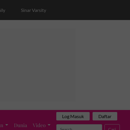
ily
Sinar Varsity
Log Masuk
Daftar
an
Dunia
Video
Cari