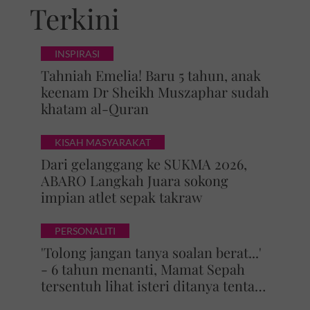
Terkini
INSPIRASI
Tahniah Emelia! Baru 5 tahun, anak
keenam Dr Sheikh Muszaphar sudah
khatam al-Quran
KISAH MASYARAKAT
Dari gelanggang ke SUKMA 2026,
ABARO Langkah Juara sokong
impian atlet sepak takraw
PERSONALITI
'Tolong jangan tanya soalan berat...'
- 6 tahun menanti, Mamat Sepah
tersentuh lihat isteri ditanya tentang
zuriat, mohon doa dikurniakan anak