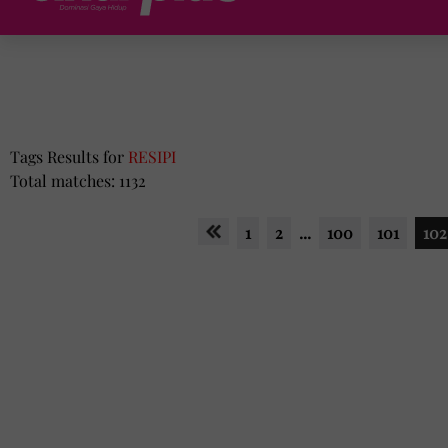
Tags Results for
RESIPI
Total matches: 1132
1
2
...
100
101
102