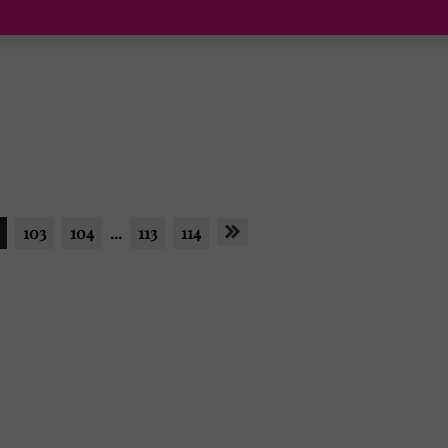
103
104
...
113
114