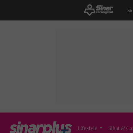
Si
Lifestyle
Sihat & Ca