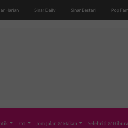
nar Harian
Sinar Daily
Sinar Bestari
Pop Fam
ntik
FYI
Jom Jalan & Makan
Selebriti & Hibur