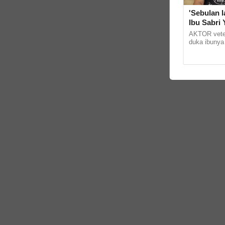
'Sebulan l
Ibu Sabri
AKTOR veter
duka ibunya
hantaran di
Tang Tu itu 