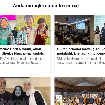
Anda mungkin juga berminat
elia! Baru 5 tahun, anak
Bukan sekadar kawal gula, k
 Sheikh Muszaphar sudah
metabolik kini jadi kunci cega
-Quran
dan diabetes
AN didikan anak-anak dengan
DUNIA kesihatan kini menyaksikan
an sahsiah terpuji sentiasa
besar apabila semakin ramai indivi
an setiap ibu bapa. Tidak hairanlah
memberi perhatian kepada kesihata
 Angkasawan... ...
sebagai langkah...