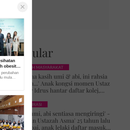
×
Popular
esihatan
h obesiti
KISAH MASYARAKAT
 perubahan
'Terima kasih umi & abi, ini rahsia
du mula
Tuhan...' Anak kongsi momen Ustaz
n metabolik
Azhar Idrus hantar daftar kolej,
luahan hati undang sebak!
INSPIRASI
'Doa umi, abi sentiasa mengiringi' -
Impian Ustazah Asma' 25 tahun lalu
tercapai, anak lelaki daftar masuk