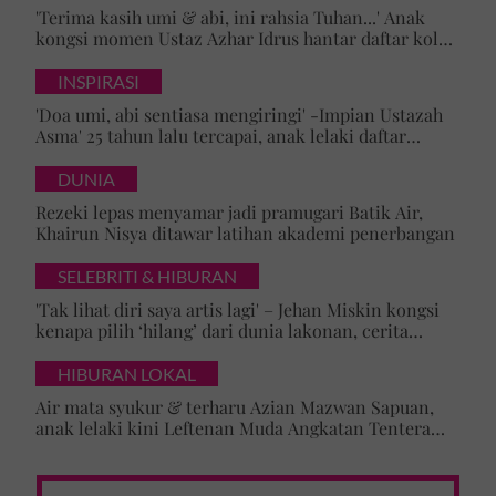
'Terima kasih umi & abi, ini rahsia Tuhan...' Anak
kongsi momen Ustaz Azhar Idrus hantar daftar kolej,
luahan hati undang sebak!
INSPIRASI
'Doa umi, abi sentiasa mengiringi' -Impian Ustazah
Asma' 25 tahun lalu tercapai, anak lelaki daftar
masuk Universiti Malaya
DUNIA
Rezeki lepas menyamar jadi pramugari Batik Air,
Khairun Nisya ditawar latihan akademi penerbangan
SELEBRITI & HIBURAN
'Tak lihat diri saya artis lagi' – Jehan Miskin kongsi
kenapa pilih ‘hilang’ dari dunia lakonan, cerita
cabaran besarkan anak campuran
HIBURAN LOKAL
Air mata syukur & terharu Azian Mazwan Sapuan,
anak lelaki kini Leftenan Muda Angkatan Tentera
Malaysia: 'Mama sentiasa doakan…'