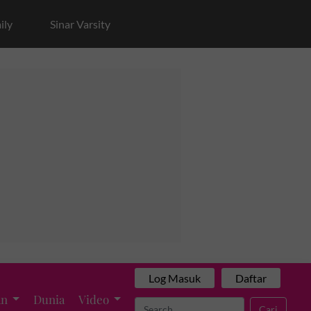
ily
Sinar Varsity
Log Masuk
Daftar
an
Dunia
Video
Cari