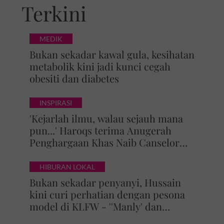
Terkini
MEDIK
Bukan sekadar kawal gula, kesihatan
metabolik kini jadi kunci cegah
obesiti dan diabetes
INSPIRASI
'Kejarlah ilmu, walau sejauh mana
pun...' Haroqs terima Anugerah
Penghargaan Khas Naib Canselor
UPSI
HIBURAN LOKAL
Bukan sekadar penyanyi, Hussain
kini curi perhatian dengan pesona
model di KLFW - ''Manly' dan
maskulin betul dia berjalan'