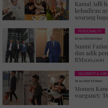
Kamal Adli l
kehadiran ay
seorang bapa
PERSONALITI
26 Jan 2026 06:03pm
Suami Fazia
dan adik pen
RM100,000
SELEBRITI & HI
26 Jan 2026 10:58am
Momen Kamal
warganet: 'D