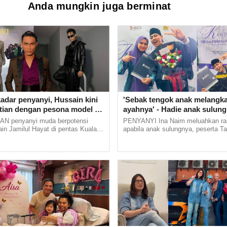
Anda mungkin juga berminat
an kembali bergelar isteri
 pandai jaga anak autisme’ – Shila
asa Ubai didik Seth walau hanya bapa tiri
adar penyanyi, Hussain kini
'Sebak tengok anak melangk
atian dengan pesona model di
ayahnya' - Hadie anak sulun
anly' dan maskulin betul dia
Saad konvokesyen, Ina Naim 
 penyanyi muda berpotensi
PENYANYI Ina Naim meluahkan ra
sayu
in Jamilul Hayat di pentas Kuala
apabila anak sulungnya, peserta T
ion Week (KLFW) baru-baru ini
Manager, Hadie Elfardie menamatk
ka mata ramai. Peserta... ...
dalam bidang Travel and... ...
s dedah sudah bertunang, perkenal bapa
 keliru, mereka berdua tiada pertalian