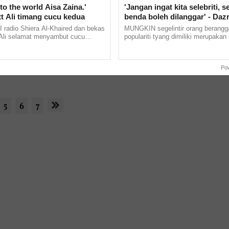
o the world Aisa Zaina.'
'Jangan ingat kita selebriti, 
tt Ali timang cucu kedua
benda boleh dilanggar' - Dazr
Kamarudin utamakan disiplin
adio Shiera Al-Khaired dan bekas
MUNGKIN segelintir orang berangg
h suami, bukan semua yang bernama tiri
populariti bukan tiket abaika
 Ali selamat menyambut cucu
populariti tyang dimiliki merupakan
a Isnin lalu. Shiera menerusi
kelebihan. Pun begitu, tidak semua 
Shila Amzah
undang
rkongsi momen anak... ......
melihat kemasyhuran sebagai... ...
Po
5
6
7