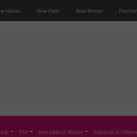
nar Harian
Sinar Daily
Sinar Bestari
Pop Fam
ntik
FYI
Jom Jalan & Makan
Selebriti & Hibur