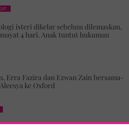
KAT
logi isteri dikelar sebelum dilemaskan,
mayat 4 hari. Anak tuntut hukuman
, Erra Fazira dan Ezwan Zain bersama-
Aleesya ke Oxford
at bapa baharu' - Ibu Shila Amzah,