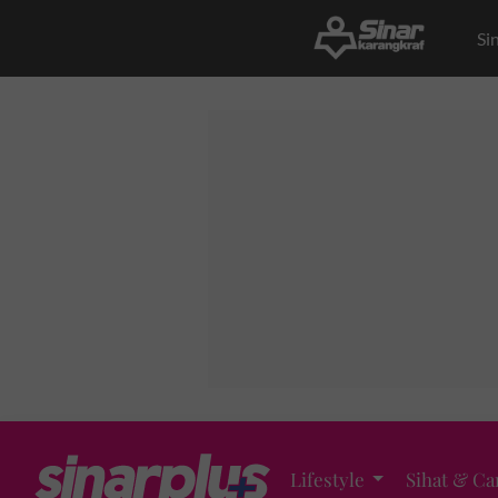
Si
Lifestyle
Sihat & Ca