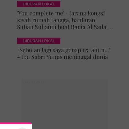
HIBURAN LOKAL
'You complete me' - jarang kongsi
kisah rumah tangga, hantaran
Sufian Suhaimi buat Rania Al Sadat
curi perhatian
HIBURAN LOKAL
'Sebulan lagi saya genap 65 tahun...'
- Ibu Sabri Yunus meninggal dunia