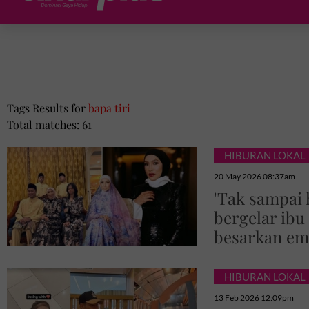
Tags Results for
bapa tiri
Total matches: 61
HIBURAN LOKAL
20 May 2026 08:37am
'Tak sampai 
bergelar ibu 
besarkan em
HIBURAN LOKAL
13 Feb 2026 12:09pm