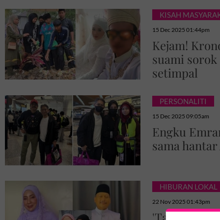
KISAH MASYARA
15 Dec 2025 01:44pm
Kejam! Krono
suami sorok 
setimpal
PERSONALITI
15 Dec 2025 09:05am
Engku Emran
sama hantar 
HIBURAN LOKAL
22 Nov 2025 01:43pm
'Tahniah dap