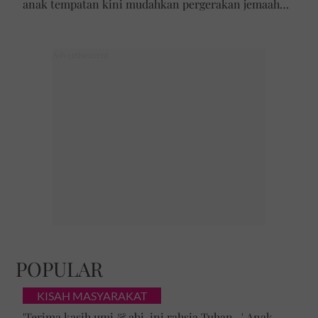
anak tempatan kini mudahkan pergerakan jemaah
majlis ilmu
POPULAR
KISAH MASYARAKAT
'Terima kasih umi & abi, ini rahsia Tuhan...' Anak