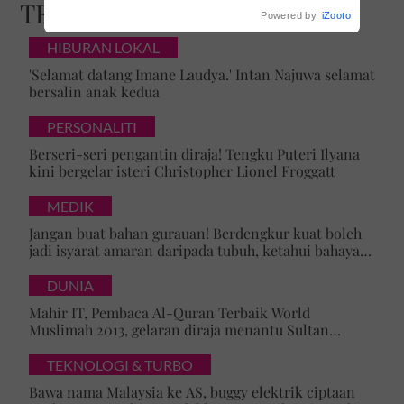
TERKINI
Powered by
iZooto
HIBURAN LOKAL
'Selamat datang Imane Laudya.' Intan Najuwa selamat
bersalin anak kedua
PERSONALITI
Berseri-seri pengantin diraja! Tengku Puteri Ilyana
kini bergelar isteri Christopher Lionel Froggatt
MEDIK
Jangan buat bahan gurauan! Berdengkur kuat boleh
jadi isyarat amaran daripada tubuh, ketahui bahaya
tersembunyi OSA
DUNIA
Mahir IT, Pembaca Al-Quran Terbaik World
Muslimah 2013, gelaran diraja menantu Sultan
Brunei, Pengiran Raabi’atul Adawiyyah ditarik serta-
merta
TEKNOLOGI & TURBO
Bawa nama Malaysia ke AS, buggy elektrik ciptaan