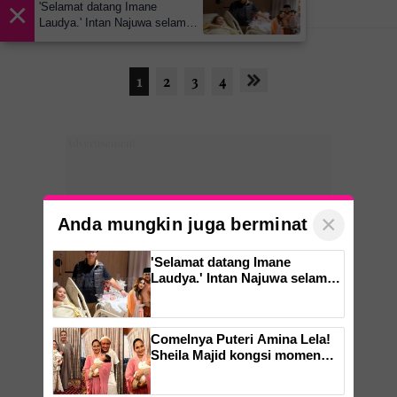
×
'Selamat datang Imane
Laudya.' Intan Najuwa selamat
bersalin anak kedua
1
2
3
4
×
Anda mungkin juga berminat
'Selamat datang Imane
Laudya.' Intan Najuwa selamat
bersalin anak kedua
Comelnya Puteri Amina Lela!
Sheila Majid kongsi momen
indah majlis cukur jambul cucu
sulung -'Syukur alhamdulillah'