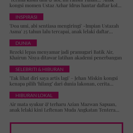
kongsi momen Ustaz Azhar Idrus hantar daftar kolej,
luahan hati undang sebak!
INSPIRASI
'Doa umi, abi sentiasa mengiringi' -Impian Ustazah
Asma' 25 tahun lalu tercapai, anak lelaki daftar
masuk Universiti Malaya
DUNIA
Rezeki lepas menyamar jadi pramugari Batik Air,
Khairun Nisya ditawar latihan akademi penerbangan
SELEBRITI & HIBURAN
'Tak lihat diri saya artis lagi' – Jehan Miskin kongsi
kenapa pilih ‘hilang’ dari dunia lakonan, cerita
cabaran besarkan anak campuran
HIBURAN LOKAL
Air mata syukur & terharu Azian Mazwan Sapuan,
anak lelaki kini Leftenan Muda Angkatan Tentera
Malaysia: 'Mama sentiasa doakan…'