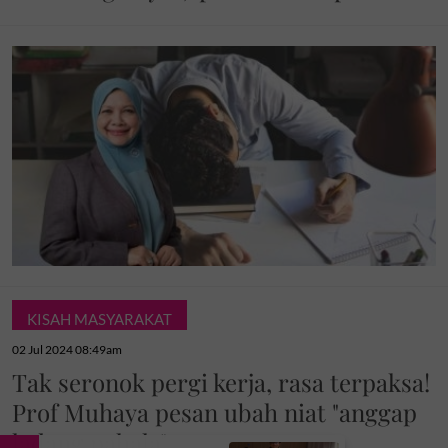
KISAH MASYARAKAT
02 Jul 2024 08:49am
Tak seronok pergi kerja, rasa terpaksa!
Prof Muhaya pesan ubah niat "anggap
ladang pahala"