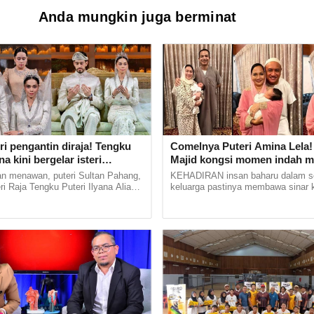
ntu
Anda mungkin juga berminat
utian sekeluarga ikut poket? Pilihan
mestik, China atau Australia, semuanya
ri pengantin diraja! Tengku
Comelnya Puteri Amina Lela!
na kini bergelar isteri
Majid kongsi momen indah ma
r Lionel Froggatt
jambul cucu sulung -'Syukur
 menawan, puteri Sultan Pahang,
KEHADIRAN insan baharu dalam s
alhamdulillah'
i Raja Tengku Puteri Ilyana Alia
keluarga pastinya membawa sinar 
 isteri kepada lelaki pilihan hatinya,
yang sukar diungkapkan dengan kat
 ...
yang sama turut dirasai oleh... ......
hiri zaman duda, kahwini Rohanita. 'Dia
 kekuranganku. Terima kasih terima
segalanya'