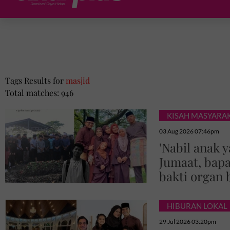
Tags Results for
masjid
Total matches: 946
KISAH MASYARA
03 Aug 2026 07:46pm
'Nabil anak 
Jumaat, bapa
bakti organ
HIBURAN LOKAL
29 Jul 2026 03:20pm