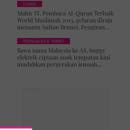
DUNIA
Mahir IT, Pembaca Al-Quran Terbaik
World Muslimah 2013, gelaran diraja
menantu Sultan Brunei, Pengiran
Raabi’atul Adawiyyah ditarik serta-
merta
TEKNOLOGI & TURBO
Bawa nama Malaysia ke AS, buggy
elektrik ciptaan anak tempatan kini
mudahkan pergerakan jemaah
majlis ilmu