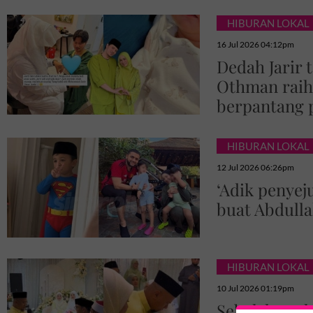
HIBURAN LOKAL
16 Jul 2026 04:12pm
Dedah Jarir 
Othman raih 
berpantang p
HIBURAN LOKAL
12 Jul 2026 06:26pm
‘Adik penyej
buat Abdull
HIBURAN LOKAL
10 Jul 2026 01:19pm
Sebak lepask