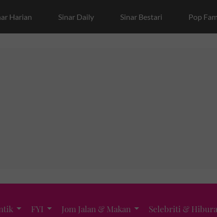
nar Harian
Sinar Daily
Sinar Bestari
Pop Fam
ntik
FYI
Jom Jalan & Makan
Selebriti & Hibur