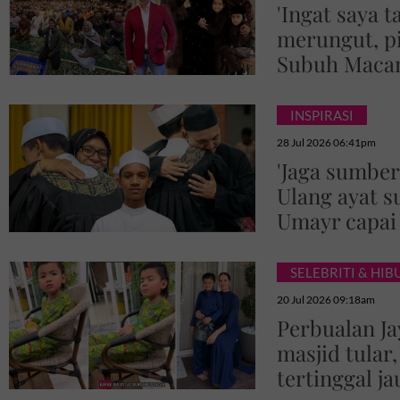
'Ingat saya ta
merungut, pi
Subuh Maca
INSPIRASI
28 Jul 2026 06:41pm
'Jaga sumber
Ulang ayat s
Umayr capai
SELEBRITI & HI
20 Jul 2026 09:18am
Perbualan Ja
masjid tular,
tertinggal j