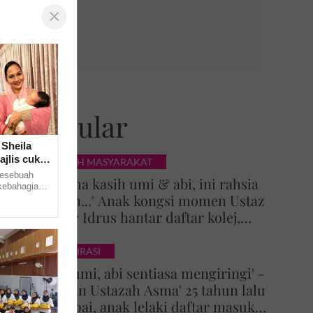
×
Popular
 Sheila
jlis cukur
KISAH MASYARAKAT
esebuah
'Terima kasih umi & abi, ini rahsia
kebahagiaan
Tuhan...' Anak kongsi momen Ustaz
a-kata. Hal
Azhar Idrus hantar daftar kolej,
luahan hati undang sebak!
INSPIRASI
'Doa umi, abi sentiasa mengiringi' -
Impian Ustazah Asma' 25 tahun lalu
tercapai, anak lelaki daftar masuk