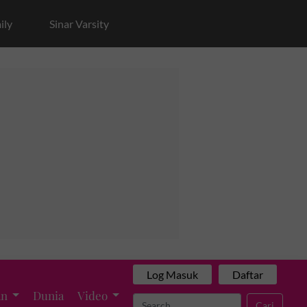
ily
Sinar Varsity
Log Masuk
Daftar
an
Dunia
Video
Cari