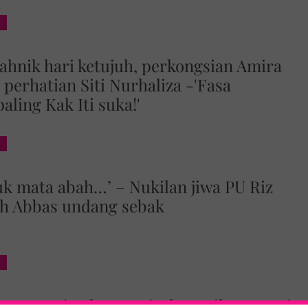
tahnik hari ketujuh, perkongsian Amira
perhatian Siti Nurhaliza -'Fasa
aling Kak Iti suka!'
uk mata abah…’ – Nukilan jiwa PU Riz
ah Abbas undang sebak
an puteri sulung, Faizal Ismail menangis