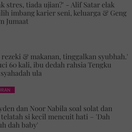
k stres, tiada ujian?' - Alif Satar elak
lih imbang karier seni, keluarga & Geng
m Jumaat
 rezeki & makanan, tinggalkan syubhah.'
uci 60 kali, ibu dedah rahsia Tengku
 syahadah ula
BURAN
yden dan Noor Nabila soal solat dan
 telatah si kecil mencuit hati – 'Dah
auh dah baby'