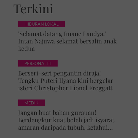
Terkini
HIBURAN LOKAL
'Selamat datang Imane Laudya.'
Intan Najuwa selamat bersalin anak
kedua
PERSONALITI
Berseri-seri pengantin diraja!
Tengku Puteri Ilyana kini bergelar
isteri Christopher Lionel Froggatt
MEDIK
Jangan buat bahan gurauan!
Berdengkur kuat boleh jadi isyarat
amaran daripada tubuh, ketahui
bahaya tersembunyi OSA