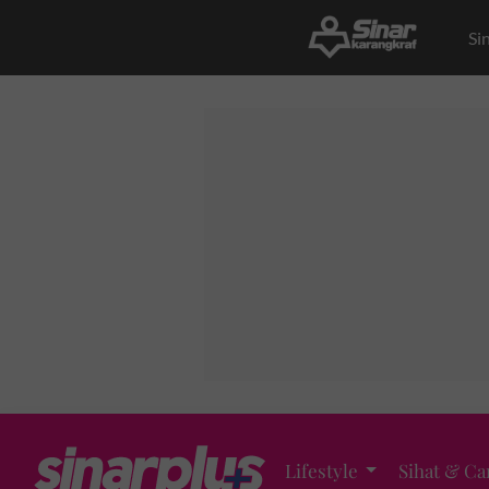
Si
Lifestyle
Sihat & Ca