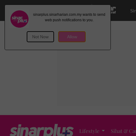
Si
Lifestyle
Sihat & Ca