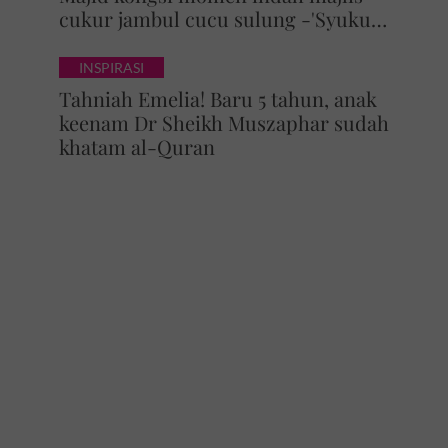
cukur jambul cucu sulung -'Syukur
alhamdulillah'
INSPIRASI
Tahniah Emelia! Baru 5 tahun, anak
keenam Dr Sheikh Muszaphar sudah
khatam al-Quran