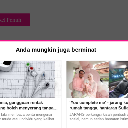
kel Penuh
Anda mungkin juga berminat
enghubungi
ds
dan
tmia, gangguan rentak
'You complete me' - jarang k
ang boleh menyerang tanpa
rumah tangga, hantaran Sufi
idup tertua yang
buat Rania Al Sadat curi perh
 kita membaca berita mengenai
JARANG berkongsi kisah peribadi 
t muda atau individu yang kelihatan
sosial, namun setiap hantaran isti
hun.
tiba rebah dan meninggal dunia
pasangan penyanyi, Sufian Suhaim