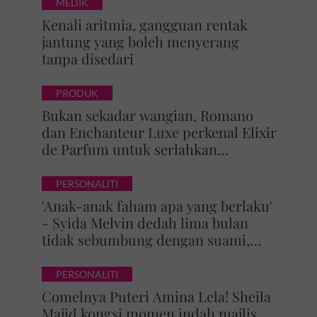
MEDIK
Kenali aritmia, gangguan rentak
jantung yang boleh menyerang
tanpa disedari
PRODUK
Bukan sekadar wangian, Romano
dan Enchanteur Luxe perkenal Elixir
de Parfum untuk serlahkan
keyakinan diri
PERSONALITI
'Anak-anak faham apa yang berlaku'
- Syida Melvin dedah lima bulan
tidak sebumbung dengan suami,
pilih pulang ke kampung
PERSONALITI
Comelnya Puteri Amina Lela! Sheila
Majid kongsi momen indah majlis