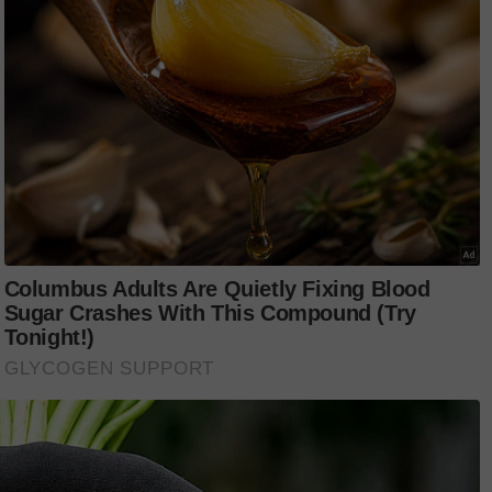
i.
 dinamakan Creme Puff sebagai kucing
ga 38 tahun.
kunci jendela raih perhatian, 6.6 juta
!
,
Twitter
,
YouTube
&
TikTok
. Join grup
Telegram
CING TOMKRAF
yang kini sudah berada di 37
secara online di platform
Shopee Karangkraf Mall