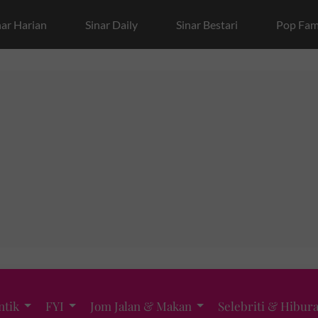
nar Harian
Sinar Daily
Sinar Bestari
Pop Fam
ntik
FYI
Jom Jalan & Makan
Selebriti & Hibur