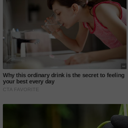
World Records supaya Samm diiktiraf secara rasm
Terdahulu, Guinness menyenaraikan kucing tertua
tertua. Crème Puff tinggal di Texas dan hidup hing
Baca juga:
[VIDEO]'Pintarnya si Oyen'- Kucing buka 
tontonan
Ikuti kami di
Instagram!
Sumber: United Press International
Layari portal
SinarPlus
untuk info terkini dan bermanfaat
Jangan lupa follow kami di
Facebook
,
Instagram
,
Threads
kami
DI SINI
untuk info dan kisah penuh inspirasi
Jangan lupa dapatkan promosi istimewa
MAKANAN KU
cawangan KK Super Mart terpilih di Shah Alam atau beli 
sekarang