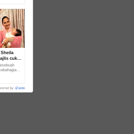
 Sheila
jlis cukur
esebuah
kebahagiaan
a-kata. Hal
wered by
iZooto