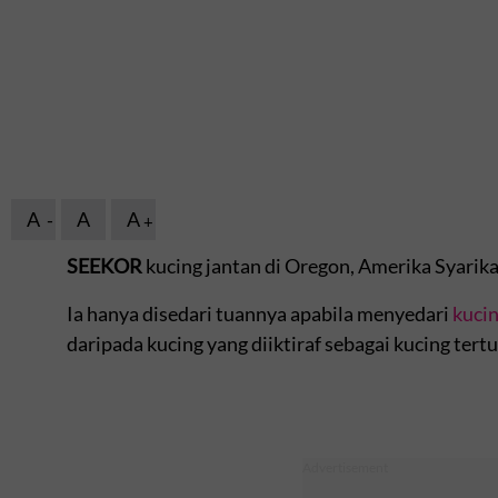
A
A
A
SEEKOR
kucing jantan di Oregon, Amerika Syarikat
Ia hanya disedari tuannya apabila menyedari
kuci
daripada kucing yang diiktiraf sebagai kucing tertua