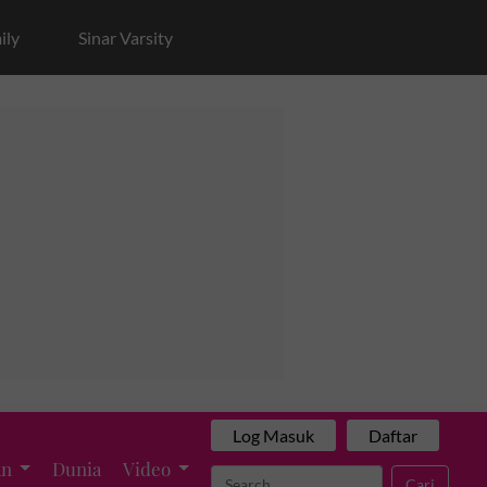
ily
Sinar Varsity
Log Masuk
Daftar
an
Dunia
Video
Cari