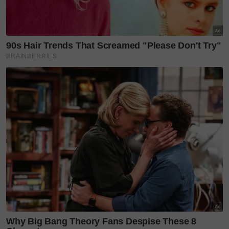
kekal selesa walaupun selepas kerap dicuci, satu
kelebihan penting untuk kegunaan harian bayi,"
kongsi beliau lagi.
Menariknya, identiti visual jenama ini turut mencuri
perhatian. Kays + Kins terkenal dengan rekaan
lukisan tangan edisi terhad yang tidak dihasilkan
secara besar-besaran.