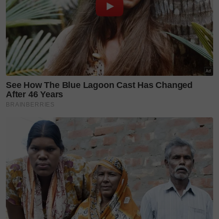
butik itu lahir daripada permintaan komuniti
pelanggan sendiri.
“Sambil kami berkembang di Malaysia, ramai dalam
komuniti kami mahu melihat dan merasai sendiri
fabrik yang kami gunakan, terutamanya kelembutan
kain muslin buluh serta perincian lukisan tangan
pada setiap rekaan,” kongsinya.