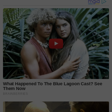
Dikenali dengan rangkaian pakaian dan keperluan
bayi yang praktikal, Kays + Kins berjaya membina
komuniti tersendiri menerusi pendekatan yang
menitikberatkan keselesaan, kualiti dan reka bentuk
malar segar.
Mengambil kira iklim tropika Asia Tenggara yang
panas dan lembap, setiap helaian direka dengan
potongan santai menggunakan fabrik berudara yang
tidak melekat pada kulit—memberi ruang untuk si
kecil bergerak bebas dan kekal selesa sepanjang hari.