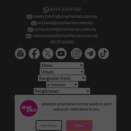
6019-2329 032
meen.tahrin@sinarharian.com.my
arziana@sinarharian.com.my
azma.lazim@sinarharian.com.my
zaiton.manaf@sinarharian.com.my
IKUTI KAMI
© 2026 All Rights Reserved • Karangkraf Group • © 2026
Hakcipta Terpelihara • Kumpulan Karangkraf