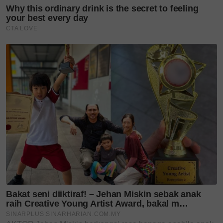
merasai sendiri keunikan jenama ini secara lebih
dekat.
Layari portal
SinarPlus
untuk info terkini dan bermanfaat!
Jangan lupa follow kami di
Facebook
,
Instagram
,
Threads
,
Twitter
,
YouTube
&
TikTok
. Join grup
Telegram
kami
DI SINI
untuk info dan kisah penuh inspirasi
Jangan lupa dapatkan promosi istimewa
MAKANAN
KUCING TOMKRAF
yang kini sudah berada di 37
cawangan KK Super Mart terpilih di Shah Alam atau beli
secara online di platform
Shopee Karangkraf Mall
sekarang
Kays + Kins
butik si manja