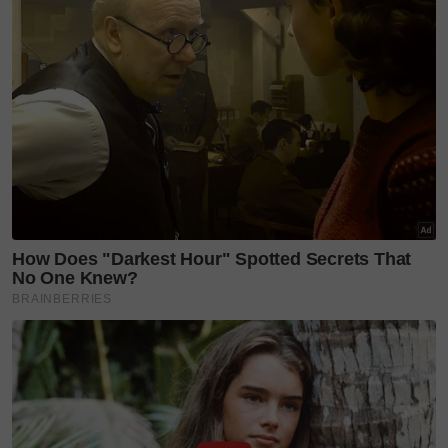
Kini, pengalaman itu diterjemahkan ke dalam dunia
nyata. Di butik ini, pelanggan boleh menyentuh
sendiri kelembutan fabrik, meneliti perincian corak
lukisan tangan, serta menikmati suasana membeli-
belah yang tenang dan bersifat peribadi, seiring
dengan identiti jenama yang ringkas tetapi elegan.
Menurut Pengasasnya, Karine Low, pembukaan