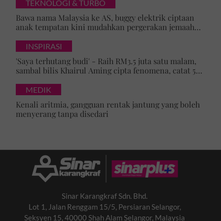
merta
TEKNOLOGI & TURBO
Bawa nama Malaysia ke AS, buggy elektrik ciptaan
anak tempatan kini mudahkan pergerakan jemaah
majlis ilmu
INSPIRASI
'Saya terhutang budi' - Raih RM3.5 juta satu malam,
sambal bilis Khairul Aming cipta fenomena, catat 5
rekod baharu!
MEDIK
Kenali aritmia, gangguan rentak jantung yang boleh
menyerang tanpa disedari
Sinar Karangkraf Sdn. Bhd.
Lot 1, Jalan Renggam 15/5, Persiaran Selangor,
Seksyen 15, 40000 Shah Alam Selangor, Malaysia