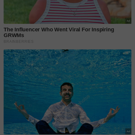
Di sebalik estetika dan keselesaan, Kays + Kins juga
kekal komited terhadap aspek kualiti dan
tanggungjawab dalam pengeluaran. Antara
koleksinya termasuk pakaian daripada kapas
organik dengan pensijilan GOTS serta fabrik yang
mendapat pengiktirafan OEKO-TEX, memberi
jaminan tambahan kepada ibu bapa tentang
keselamatan dan penjagaan terbaik untuk si kecil.
Sempena pembukaan butik perdana ini, Kays + Kins
turut menawarkan promosi potongan 20 peratus
bagi pembelian tiga item terpilih.
Promosi pembukaan besar-besaran berkenaan
berlangsung sehingga 30 April 2026, tidak termasuk
Tawaran Kelompok, satu peluang untuk pelanggan