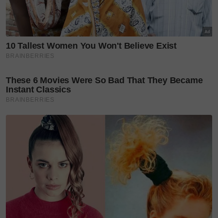
Tambahnya lagi, butik tersebut bukan sekadar ruang
runcit biasa.
“Kami mahu ia menjadi ruang yang lebih peribadi,
tempat ibu bapa atau sesiapa yang mencari hadiah
boleh meluangkan masa, menikmati kualiti produk
kami, dan menemui sesuatu yang cantik serta
praktikal untuk kegunaan harian.”
"Falsafah reka bentuk Kays + Kins kekal berpaksikan
satu perkara iaitu keselesaan. Setiap produk
dihasilkan dengan teliti supaya lembut, ringan dan
mudah dipakai, sesuai dengan cuaca tropika.
"Malah, fabrik yang digunakan bukan sahaja lembut
pada sentuhan pertama, tetapi juga tahan lama dan