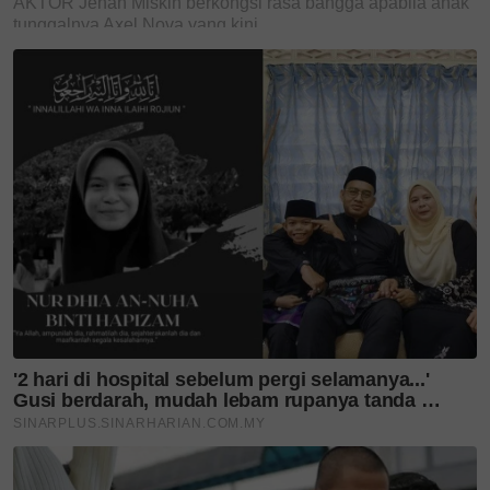
Teruskan membaca
Tricia Lew cipta pesona di
KLFW 2026, koleksi Paradox
tonjol...
Mewah & kontemporari,
Runway Batik 2026 angkat
keindahan...