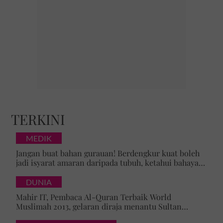
TERKINI
MEDIK
Jangan buat bahan gurauan! Berdengkur kuat boleh
jadi isyarat amaran daripada tubuh, ketahui bahaya
tersembunyi OSA
DUNIA
Mahir IT, Pembaca Al-Quran Terbaik World
Muslimah 2013, gelaran diraja menantu Sultan
Brunei, Pengiran Raabi’atul Adawiyyah ditarik serta-