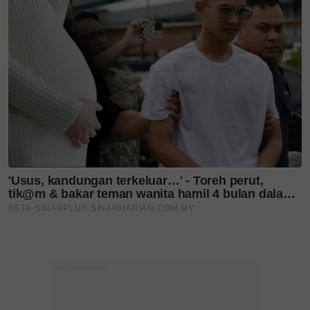
Usia 74 tahun bukan
penghalang, Tunku Puteri
Jawahir...
Selepas 3 tahun, BOKITTA
kembali ke Alamanda
Putrajaya,...