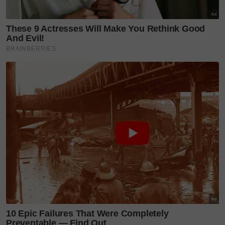
Dalam pada itu, diminta untuk berkongsikan tip
kebahagiaan dalam perkahwinan, Adriana yang
merupakan anak kepada pengacara dan penyampai
berita RTM, Datin Zamzarina Zambri mendedahkan
tiada sebarang petua dalam melayari bahtera rumah
tangga.
"Dah empat tahun kahwin, tak ada tip bahagia. Just
go with the flow.
"Saya bersyukur kerana suami juga menyokong
impian untuk melebarkan sayap ke Indonesia,"
ujarnya.
Baca juga:
Adriana Adnan teruja tunggu filem
pertama masuk pawagam
Jelasnya lagi, jarang meletakkan gambar suami di