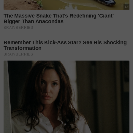
Baca juga:
Ada hikmah di sebalik peristiwa
disekolahkan; artis bermulut lantang, Nursyazwani
lega ramai buka mata tentang
Mengulas mengenai perkembangan terkini kerjaya
seni, menurut pelakon Emp4t itu, beliau masih lagi
aktif dalam pengacaraan dan lakonan meskipun
sibuk belajar.
"Saya masih lagi mengacara di Hello Doktor di TV3
setiap Ahad dan terlibat beberapa drama siri
termasuk projek tahun hadapan, Suri Hati 2,"
katanya.
Baca juga:
Tiada jalan pintas buat Adriana Adnan