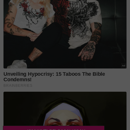
Jangan lupa follow kami
di
Twitter
,
Instagram
,
Threads
,
YouTube
&
Tiktok
SinarPlus
. Join grup Telegram kami
DI SINI
untuk
info dan kisah penuh inspirasi.
Jangan lupa dapatkan promosi
istimewa
MAKANAN KUCING TOMKRAF
yang kini
sudah berada di 37 cawangan KK Super Mart
terpilih di Shah Alam atau beli secara online di
platform
Shopee Karangkraf Mall
sekarang!
Layari portal
SinarPlus
untuk info terkini dan bermanfaat!
Jangan lupa follow kami di
Facebook
,
Instagram
,
Threads
,
Twitter
,
YouTube
&
TikTok
. Join grup
Telegram
kami
DI SINI
untuk info dan kisah penuh inspirasi
Jangan lupa dapatkan promosi istimewa
MAKANAN
KUCING TOMKRAF
yang kini sudah berada di 37