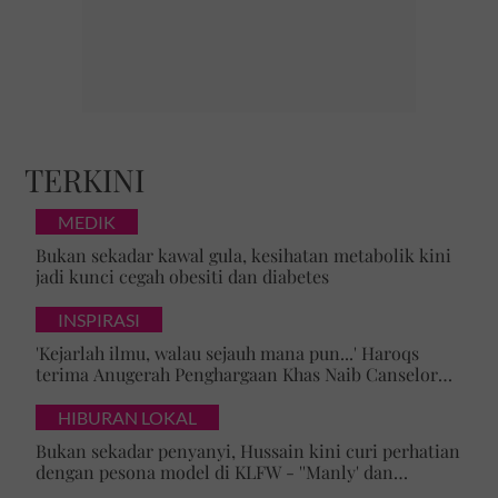
TERKINI
MEDIK
Bukan sekadar kawal gula, kesihatan metabolik kini
jadi kunci cegah obesiti dan diabetes
INSPIRASI
'Kejarlah ilmu, walau sejauh mana pun...' Haroqs
terima Anugerah Penghargaan Khas Naib Canselor
UPSI
HIBURAN LOKAL
Bukan sekadar penyanyi, Hussain kini curi perhatian
dengan pesona model di KLFW - ''Manly' dan
maskulin betul dia berjalan'