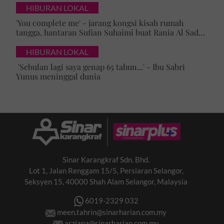
HIBURAN LOKAL
'You complete me' - jarang kongsi kisah rumah
tangga, hantaran Sufian Suhaimi buat Rania Al Sadat
curi perhatian
HIBURAN LOKAL
'Sebulan lagi saya genap 65 tahun...' - Ibu Sabri
Yunus meninggal dunia
Sinar Karangkraf Sdn. Bhd.
Lot 1, Jalan Renggam 15/5, Persiaran Selangor,
Seksyen 15, 40000 Shah Alam Selangor, Malaysia
6019-2329 032
meen.tahrin@sinarharian.com.my
arziana@sinarharian.com.my