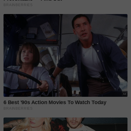
media sosial bukanlah termasuk dalam tip
memastikan keharmonian rumah tangga terjaga.
Cuma beliau lebih selesa berkongsikan mengenai
kerjaya seni berbanding cerita peribadi.
"Saya ada memaparkan gambar suami di stories
Instagram, mungkin di reels tak ada. Kami selalu
lakukan aktiviti bersama dan masing-masing akan
tagged," katanya.
Untuk rekod, Adriana mendirikan rumahtangga
bersama ahli perniagaan, Harez Hazim Azrin pada
31 Ogos 2019.
Layari portal
SinarPlus
untuk info terkini dan
bermanfaat!