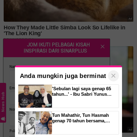
pampasan susulan kejadian itu.
'Ada yang menyalahkan saya
kerana membenarkan anak
mendekati kuda. Sebelum
masuk ke kawasan berpagar
×
Anda mungkin juga berminat
itu, pekerja di situ memang
'Sebulan lagi saya genap 65
benarkan kami untuk masuk
tahun...' - Ibu Sabri Yunus
News Hub
meninggal dunia
dan anggap ia selamat' - Bapa.
Tun Mahathir, Tun Hasmah
genap 70 tahun bersama,
pernah kongsi tip bahagia. 'Tak
suka sakitkan hati pasangan,