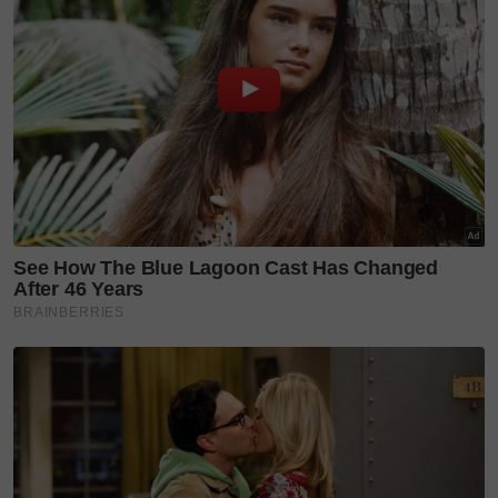
Gambar hiasan.
6-Anaknya yang teruja mendekati kawasan kandang
di kawasan berpagar itu dan sekali lagi meminta
untuk mengambil gambar serta video.
7-Secara tiba-tiba seekor kuda yang berada dekat
dengannya menggigit telinga anak.