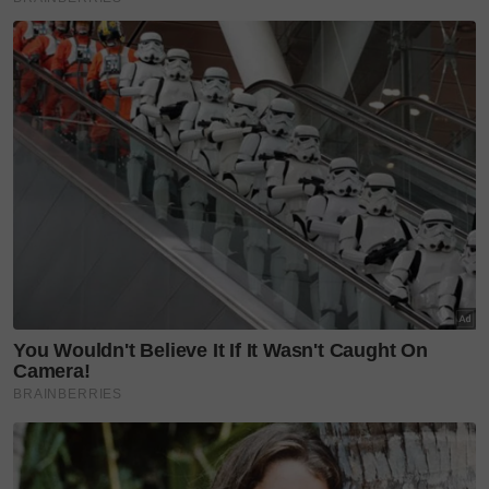
Rupanya ini sebab bapa campak anak ke dalam
laut, alami kecederaan kritikal sebelum
meninggal dunia
'Kami sudah biasa, tak perlu kasihan...' Anak Rita
Rudaini lali hidup tanpa kasih sayang bapa
"Maaf bukan anak, ini suami saya.' Kasih tanpa
batas pasangan OKU, Norazlina dan Mohd
Nazri runtun hati warganet
Jenuh fikir punca anak menggaru, rupanya sebab
alergi kuda! Ayah ini kongsi pengalaman jalani
pemeriksaan
'Tak kisah siapa hero, saya profesional...' Sophia
Albarakhbah fokus kerjaya bukan kontroversi,
kongsi minat sukan berkuda