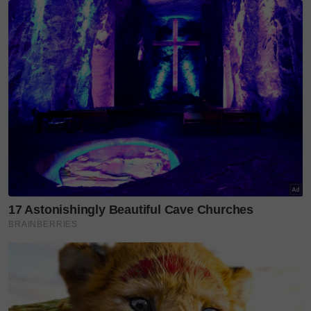
autisme
Kanak kanak lelaki
telinga putus
digigit kuda
agrofarm
Teruskan membaca
'Mesti adik tercari-cari ahli
keluarga...' – Dikenali suka...