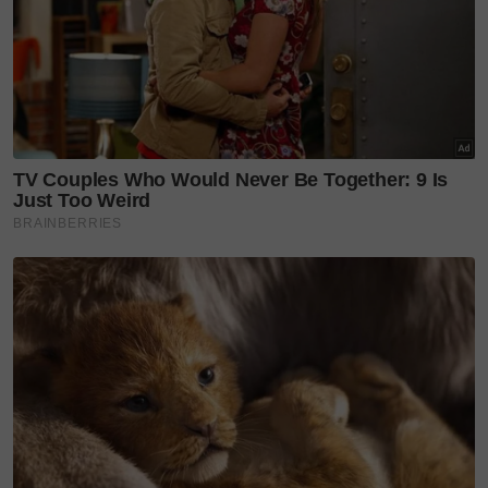
8-Dalam masa sama, kuda berkenaan turut
menghantuk kepala kanak-kanak berkenaan hingga
terkena pada besi menyebabkan kecederaan
manakala cuping telinga kiri terputus.
9-Dalam keadaan panik, si bapa segera membawa
anaknya ke hospital swasta di Seremban bagi
mendapatkan rawatan sebelum anaknya menjalani
pembedahan pada malam itu dan selesai kira-kira
jam 1 pagi membabitkan kos rawatan berjumlah
RM10,400.
10-Katanya, selepas tiga hari dirawat di hospital
berkenaan, kanak-kanak malang itu menjalani
rawatan susulan di Kuantan, Pahang.
11-Selepas berbincang, Suhaimi dimaklumkan pihak
agrofarm berkenaan akan membuat bayaran