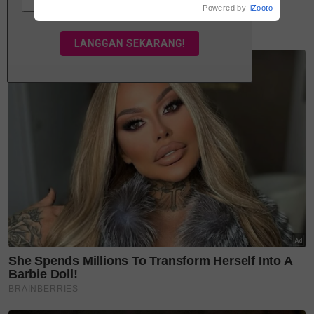
kahwin sampai akhir hayat'
5 INFO KUDA
Powered by
iZooto
1- Kuda adalah haiwan sensitif dan boleh 'mengesan'
emosi penunggang atau pemiliknya. Ia mempunyai
deria atau naluri kuat dengan pemilik atau
jurulatihnya.
2-Tanda awal kuda tidak selesa atau bersedia untuk
mempertahankan diri diri dengan gigit, sepak atau
rempuh ialah apabila kedua-dua telinganya merapat
ke belakang kepala ketika dihampiri.
3-Cara lain untuk kuda lebih tenang ialah boleh beri
snek kesukaan haiwan itu seperti lobak atau epal
supaya ia lebih jinak.
4- Pemilik atau penunggang kuda biasanya lebih
mudah 'tackle' haiwan itu ketika melakukan rutin