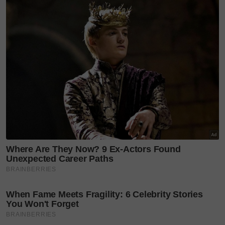
penjagaan seperti beri makan, memberus dan
menunggang.
5-Kuda mempunyai penglihatan yang luas dan
hampir mencakupi 360 darjah.
Sumber:
Sinar Harian
Layari portal
SinarPlus
untuk info terkini dan bermanfaat!
Jangan lupa follow kami di
Facebook
,
Instagram
,
Threads
,
Twitter
,
YouTube
&
TikTok
. Join grup
Telegram
kami
DI SINI
untuk info dan kisah penuh inspirasi
Jangan lupa dapatkan promosi istimewa
MAKANAN
KUCING TOMKRAF
yang kini sudah berada di 37
cawangan KK Super Mart terpilih di Shah Alam atau beli
secara online di platform
Shopee Karangkraf Mall
sekarang