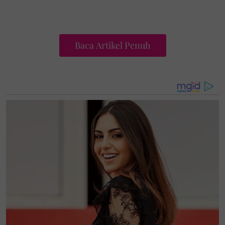
Baca Artikel Penuh
1-Suhaimi dan keluarga dari Kemaman, Terengganu
datang bercuti ke Seremban pada 19 Januari lalu
selepas selesai urusan di ibu negara.
2-Ketika berada di agrofarm itu, kanak-kanak itu
difahamkan mahu melihat dan bergambar dengan
kuda.