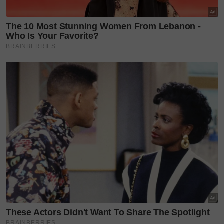
3-Penjaga kuda memaklumkan ia boleh ditunggang
dengan bayaran tiket.
4-Si bapa membenarkan mangsa menunggang kuda
sambil dikawal penjaga.
5-Sebaik selesai, penjaga kandang memanggil kami
untuk bergambar dalam kawasan berpagar tempat
menunggang. Si bapa dan ibu bersetuju dan
bergambar bersama anak mereka.
Artikel Berkaitan: