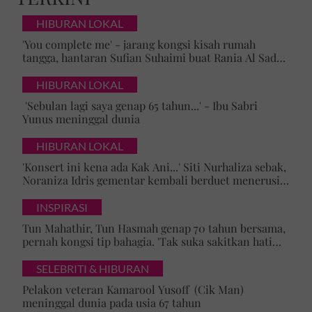
HIBURAN LOKAL
'You complete me' - jarang kongsi kisah rumah
tangga, hantaran Sufian Suhaimi buat Rania Al Sadat
curi perhatian
HIBURAN LOKAL
'Sebulan lagi saya genap 65 tahun...' - Ibu Sabri
Yunus meninggal dunia
HIBURAN LOKAL
'Konsert ini kena ada Kak Ani...' Siti Nurhaliza sebak,
Noraniza Idris gementar kembali berduet menerusi
'Hati Kama' selepas 25 tahun
INSPIRASI
Tun Mahathir, Tun Hasmah genap 70 tahun bersama,
pernah kongsi tip bahagia. 'Tak suka sakitkan hati
pasangan, kahwin sampai akhir hayat'
SELEBRITI & HIBURAN
Pelakon veteran Kamarool Yusoff (Cik Man)
meninggal dunia pada usia 67 tahun