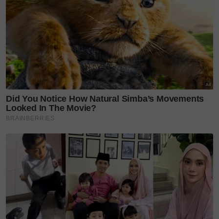
'Nabil anak yang baik...'
Sempat salam masa solat
Jumaat,...
Jenazah Allahyarham
dikebumikan di Tanah
Perkuburan Islam
Raudhatul Jannah Taman
Pertama, Sabak Bernam
Tagline ‘Seganlah nak
makan, nak rasa-rasa saja’
ubah...
'Pengorbanan yang tidak
ternilai' - Nabil Izz Qaisar
derma...