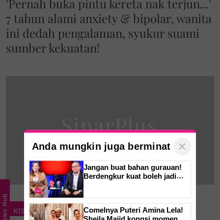
'Pernah buka pintu kereta nak terjun...'
7 tahun alami anxiety & bipolar, wanita
ini dedah pengalaman, syukur suami
sumber kekuatan!
×
Anda mungkin juga berminat
Jangan buat bahan gurauan!
Berdengkur kuat boleh jadi
isyarat amaran daripada tubuh,
ketahui bahaya tersembunyi
News Hub
OSA
Comelnya Puteri Amina Lela!
KISAH MASYARAKAT
Sheila Majid kongsi momen