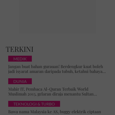
TERKINI
MEDIK
Jangan buat bahan gurauan! Berdengkur kuat boleh
jadi isyarat amaran daripada tubuh, ketahui bahaya
tersembunyi OSA
DUNIA
Mahir IT, Pembaca Al-Quran Terbaik World
Muslimah 2013, gelaran diraja menantu Sultan
Brunei, Pengiran Raabi’atul Adawiyyah ditarik serta-
merta
TEKNOLOGI & TURBO
Bawa nama Malaysia ke AS, buggy elektrik ciptaan