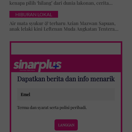
kenapa pilih ‘hilang’ dari dunia lakonan, cerita
cabaran besarkan anak campuran
HIBURAN LOKAL
Air mata syukur & terharu Azian Mazwan Sapuan,
anak lelaki kini Leftenan Muda Angkatan Tentera
Malaysia: 'Mama sentiasa doakan…'
Dapatkan berita dan info menarik
Terma dan syarat
serta
polisi peribadi
.