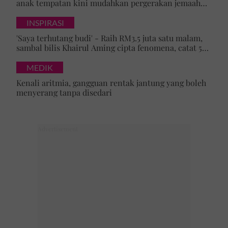
anak tempatan kini mudahkan pergerakan jemaah
majlis ilmu
INSPIRASI
'Saya terhutang budi' - Raih RM3.5 juta satu malam,
sambal bilis Khairul Aming cipta fenomena, catat 5
rekod baharu!
MEDIK
Kenali aritmia, gangguan rentak jantung yang boleh
menyerang tanpa disedari