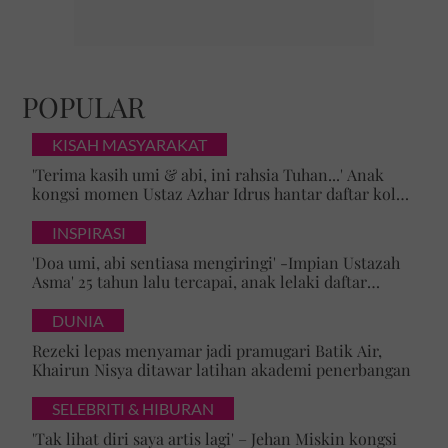
POPULAR
KISAH MASYARAKAT
'Terima kasih umi & abi, ini rahsia Tuhan...' Anak
kongsi momen Ustaz Azhar Idrus hantar daftar kolej,
luahan hati undang sebak!
INSPIRASI
'Doa umi, abi sentiasa mengiringi' -Impian Ustazah
Asma' 25 tahun lalu tercapai, anak lelaki daftar
masuk Universiti Malaya
DUNIA
Rezeki lepas menyamar jadi pramugari Batik Air,
Khairun Nisya ditawar latihan akademi penerbangan
SELEBRITI & HIBURAN
'Tak lihat diri saya artis lagi' – Jehan Miskin kongsi