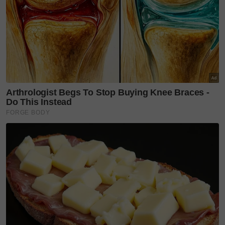
mengenyangkan dan berbaloi untuk dicuba.
“Paling premium,
Grilled Striploin Mexi Bowl
kerana
dilengkapi potong daging jenis sirloin panggang
bersama jagung bakar, hirisan avokado segar, kacang
hitam, tomato ceri, acar
pico de gallo
dan sos
sriracha aioli
, bawang hijau, ketumbar dan limau,”