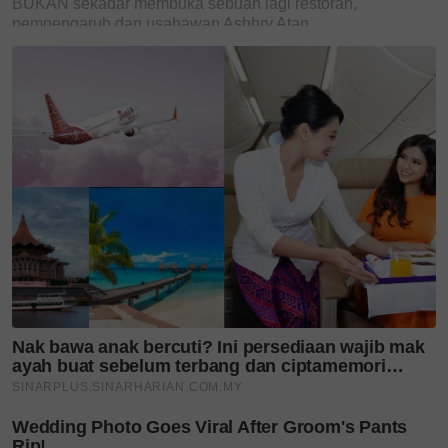
Hock Kee Heritage bawa
nostalgia kopitiam menerusi
warisan,...
Capati lembut dan rusuk
kambing empuk, resipi
warisan Ya...