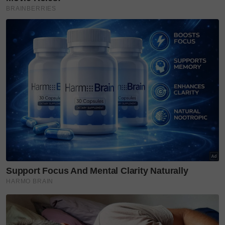
baharu berkenaan juga teruja apabila enam pilihan
hidangan pembuka selera cukup menyelerakan.
Muzik: Special Day oleh Material Gurl (Soundstripe)
Artikel Berkaitan:
Rasai makanan autentik negara matahari terbit,