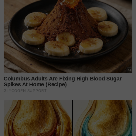
“Kesemua menu
Fresh Mex
direka dengan teliti bagi
memastikan setiap rasa tulen termasuk bahan segar
dan asli memenuhi cita rasa pelanggan,” katanya.
Joey juga mencadangkan menu berasaskan mangkuk
seperti
Salmon Mexi Bowl, Grilled Striploin Mexi
Bowl
dan
Chicken Tostada Salad
yang dijamin