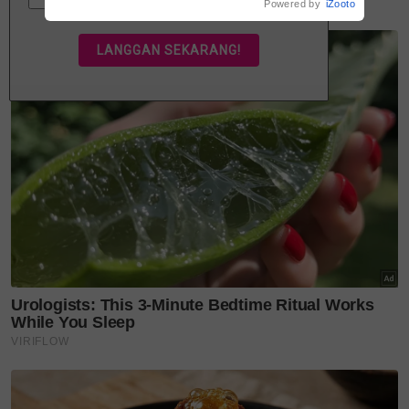
Powered by
iZooto
Berkongsi hidangan mengujakan itu, Pengurus
Pemasaran TGI Fridays Malaysia, Joey Low berkata,
pengenalan masakan asli negara bersempadan
dengan Amerika Syarikat tersebut mampu
menyemarakkan lagi selera orang tempatan.
“Bukan satu tetapi 11 jenis menu asli Mexico
bermula daripada taco jalanan hingga semangkuk
lauk mewah untuk memeriahkan palet rasa pelbagai.