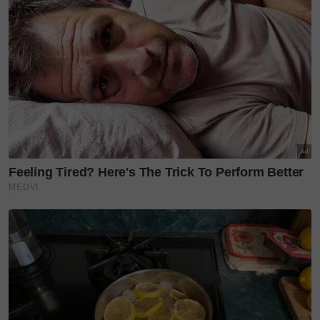
Genki Sushi peroleh sijil halal, tawar menu
baharu. Wajib cuba!
Syoknya makan malam romantis atas bumbung
hotel mewah! Bonus panorama bandaraya Shah
Alam jadi tarikan
Miang kham goreng memang rare, ini lima
inovasi masakan autentik Thailand wajib cuba
jika berlibur di Suria KLCC
Antaranya
Open Face Chicken Tamale, Queso
Fondido, Jamaica Beef Empanadas, Chipotle Shrimp
Corn Stacks, Shrimp Stuffed Jalapeño Poppers
dan
Fridays™ Tostada Nachos
.