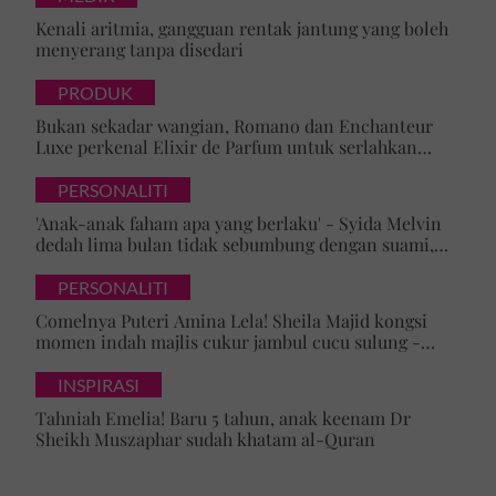
Kenali aritmia, gangguan rentak jantung yang boleh
menyerang tanpa disedari
PRODUK
Bukan sekadar wangian, Romano dan Enchanteur
Luxe perkenal Elixir de Parfum untuk serlahkan
keyakinan diri
PERSONALITI
'Anak-anak faham apa yang berlaku' - Syida Melvin
dedah lima bulan tidak sebumbung dengan suami,
pilih pulang ke kampung
PERSONALITI
Comelnya Puteri Amina Lela! Sheila Majid kongsi
momen indah majlis cukur jambul cucu sulung -
'Syukur alhamdulillah'
INSPIRASI
Tahniah Emelia! Baru 5 tahun, anak keenam Dr
Sheikh Muszaphar sudah khatam al-Quran