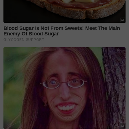
sarannya.
Layari portal
SinarPlus
untuk info terkini dan bermanfaat!
Jangan lupa follow kami di
Facebook
,
Instagram
,
Threads
,
Twitter
,
YouTube
&
TikTok
. Join grup
Telegram
kami
DI SINI
untuk info dan kisah penuh inspirasi
Jangan lupa dapatkan promosi istimewa
MAKANAN
KUCING TOMKRAF
yang kini sudah berada di 37
cawangan KK Super Mart terpilih di Shah Alam atau beli
secara online di platform
Shopee Karangkraf Mall
sekarang
sinarplus
fresh mex
tgi fridays malaysia