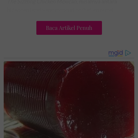
The Sizzling Chicken Mexicali
, misalnya antara
hidangan lazat yang mencuri perhatian ramai
dengan ayam perap
chipotle
yang ditumis di atas
keju cair, selain nasi Sepanyol bersama lada, bawang,
Baca Artikel Penuh
pico de gallo
, jalapeno panggang dan ketumbar.