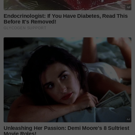
Selain itu, jangan terlepas untuk mencuba seleksi
taco ekstrem,
Lime Butter Shrimp Tacos
yang
menjadi pilihan laku keras kerana dilengkapi udang
tumis mentega limau nipis, salsa, keju mozzarella,
potongan avokado, keju feta dan limau nipis.
Penulis yang berpeluang untuk mencuba menu