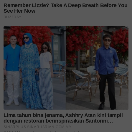
Teruskan membaca
Lima tahun bina jenama,
Ashhry Atan kini tampil
dengan...
Dari Itali ke Penang, Gustoso
hidangkan keaslian pasta,...