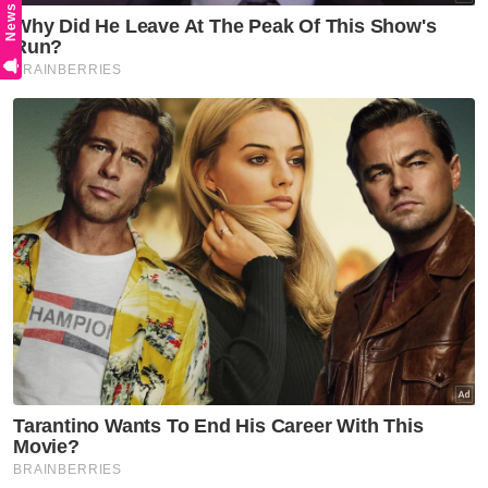
News Hub
Gambar fail
Pada 15 Disember, kanak-kanak berkenaan
melakonkan aksi berkenaan dengan dibantu anggota
serta pegawai Unit Forensik Ibu Pejabat Polis
Kontinjen (IPK) Selangor.
Ia dijalankan berdasarkan dua saksi kanak-kanak
yang juga rakan kepada arwah untuk mengesan