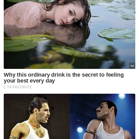
Zayn Rayyan
ibu zayn rayyan
lakonan semula
PDRM
damansara damai
Teruskan membaca
Dari gelanggang ke SUKMA
2026, ABARO Langkah Juara