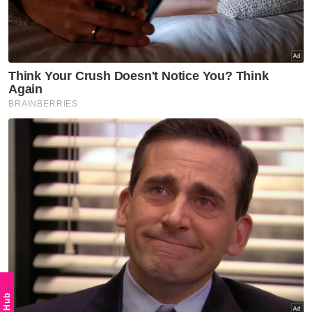
Aman, Datuk Seri Mohd Shuhaily Mohd Zain
meninggalkan kawasan Apartment Idaman,
Damansara Damai, jam 2.08 petang.
Kira-kira 2.30 petang, beberapa kenderaan polis dan
forensik dilihat beredar dari kawasan kediaman
terbabit serta pita kuning diletakkan di laluan
masuk lokasi kejadian.
PERNAH DILAKUKAN DISEMBER LALU
Lakonan semula tidak asing bagi kes ini. Sebelum ini
lakonan semula telah dilakukan kanak-kanak
yang
mendakwa melihat Zayn Rayyan lima jam sebelum
mangsa dilaporkan hilang pada 5 Disember lalu.