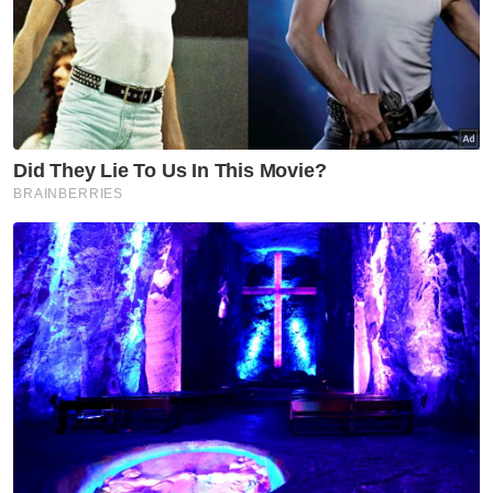
sokong...
'Anak yang baik, pelajar
pintar & hafal 18 juzuk...'
Remaja...
'Mesti adik tercari-cari ahli
keluarga...' – Dikenali suka...
'Nabil anak yang baik...'
Sempat salam masa solat
Jumaat,...
Jenazah Allahyarham
dikebumikan di Tanah
Perkuburan Islam