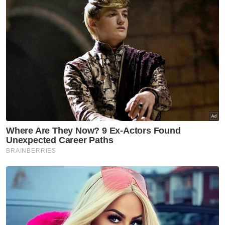
Rayyan
Baca juga:
Atas sebab tertentu, peguam ibu bapa
Zayn Rayyan tarik diri. 'Saya doakan kes ini berjalan
lancar'
Baca juga:
'Dia 'pergi' dengan baju kesukaannya.'
Terima kunjungan Ebit Lew, Ibu Zayn Rayyan mahu
pembunuh ditemui & dihukum
Baca juga:
'Dia tak pernah kacau orang'. Pengasuh
pilu Zayn Rayyan sudah tiada, berikut kronologi 32
jam meruntun hati
Selain kediamannya di blok R, si ibu yang memakai
baju tahanan berwarna oren turut dibawa ke lokasi
penemuan Zayn Rayyan iaitu saliran sungai yang
terletak kira-kira 200 meter rumah.