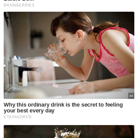
Gambar fail
Baca juga:
Luahan bapa Zayn Rayyan di mahkamah.
'Saya dianiaya, ini semua fitnah'
Baca juga:
Bekas Timbalan Pendakwa Raya kini
dilantik peguam baharu, usaha jumpa ibu bapa Zayn