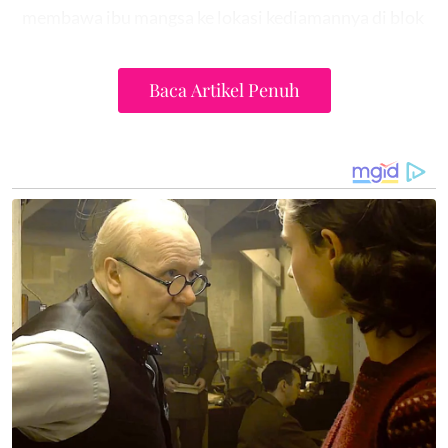
membawa ibu mangsa ke lokasi kediamannya di blok
R pada jam 10.15 pagi.
Baca Artikel Penuh
Difahamkan, wanita itu juga akan di bawa semula ke
kediaman dan lokasi kanak-kanak berkenaan
ditemui iaitu saliran sungai yang terletak kira-kira
200 meter dari blok kediaman yang dihuni keluarga