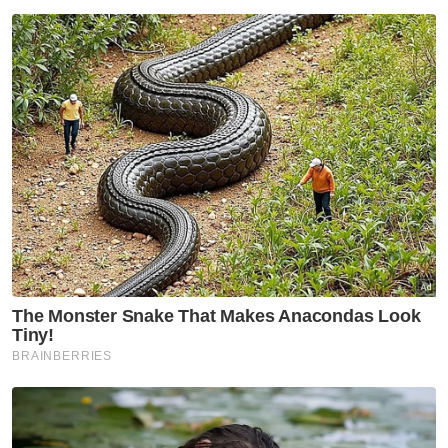
bukti bermula dari anak tangga Blok R hingga
menuju ke anak sungai lokasi anak istimewa itu
ditemui.
Ibu bapa Zayn Rayyan kini sedang direman bagi
siasatan mengikut Seksyen 302 Kanun Keseksaan
selepas ditahan di Puncak Alam pada 31 Mei.
Layari portal
SinarPlus
untuk info terkini dan bermanfaat!
Jangan lupa follow kami di
Facebook
,
Instagram
,
Threads
,
Twitter
,
YouTube
&
TikTok
. Join grup
Telegram
kami
DI SINI
untuk info dan kisah penuh inspirasi
Jangan lupa dapatkan promosi istimewa
MAKANAN
KUCING TOMKRAF
yang kini sudah berada di 37
cawangan KK Super Mart terpilih di Shah Alam atau beli
secara online di platform
Shopee Karangkraf Mall
sekarang