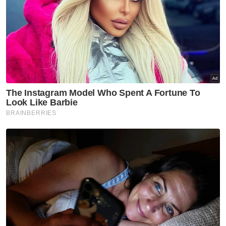
Difahamkan, sesi itu berlangsung dua jam apabila
kenderaan membawa wanita berkenaan dilihat
keluar dari kawasan perumahan pada jam 12.20
tengah hari iaitu.
Hanya ibu Zayn berada di sana
manakala kelibat bapanya
tidak kelihatan.
Siasatan berakhir sebaik kenderaan yang membawa
Pengarah Jabatan Siasatan Jenayah (JSJ) Bukit