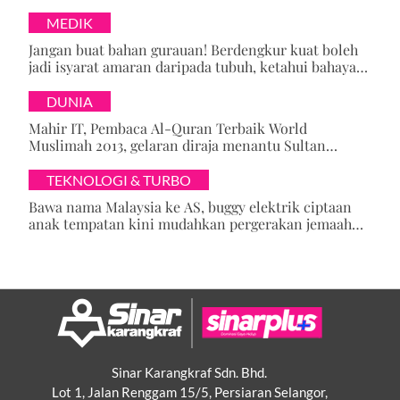
MEDIK
Jangan buat bahan gurauan! Berdengkur kuat boleh
jadi isyarat amaran daripada tubuh, ketahui bahaya
tersembunyi OSA
DUNIA
Mahir IT, Pembaca Al-Quran Terbaik World
Muslimah 2013, gelaran diraja menantu Sultan
Brunei, Pengiran Raabi’atul Adawiyyah ditarik serta-
merta
TEKNOLOGI & TURBO
Bawa nama Malaysia ke AS, buggy elektrik ciptaan
anak tempatan kini mudahkan pergerakan jemaah
majlis ilmu
Sinar Karangkraf Sdn. Bhd.
Lot 1, Jalan Renggam 15/5, Persiaran Selangor,