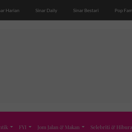
nar Harian
Sinar Daily
Sinar Bestari
Pop Fam
ntik
FYI
Jom Jalan & Makan
Selebriti & Hibur