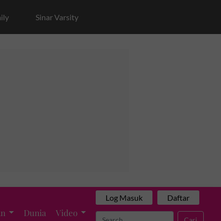
ily
Sinar Varsity
Log Masuk
Daftar
an
Dunia
Video
Cari