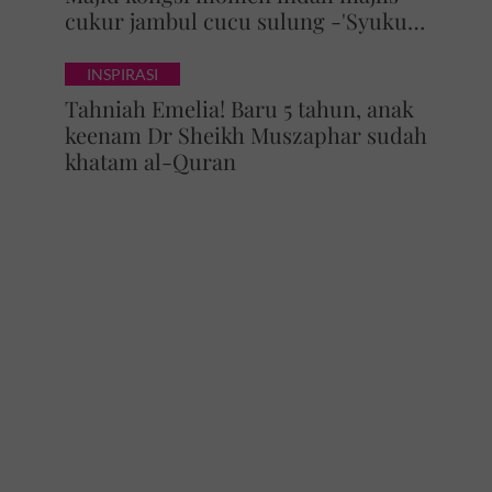
cukur jambul cucu sulung -'Syukur
alhamdulillah'
INSPIRASI
Tahniah Emelia! Baru 5 tahun, anak
keenam Dr Sheikh Muszaphar sudah
khatam al-Quran