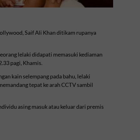
llywood, Saif Ali Khan ditikam rupanya
seorang lelaki didapati memasuki kediaman
2.33 pagi, Khamis.
gan kain selempang pada bahu, lelaki
 memandang tepat ke arah CCTV sambil
dividu asing masuk atau keluar dari premis