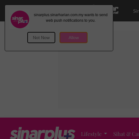
Si
Lifestyle
Sihat & Ca