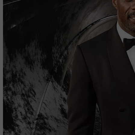
Artikel Berkaitan:
Saif Ali Khan ditikam perompak 6 kali ham
pisau tertinggal di badan
'Suspek menaruh perasaan, ugut bunuh...' 
beranak ditikam, Zulaila masih bergelar is
Wanita reda hilang suami & anak, maut dit
sangat disenangi keluarga'
Tikam & samun pemandu e-hailing, suspek
untuk bercuti dan bekerja di Australia
Mendengar jeritan wanita terbabit, Saif pun bergeg
pergelutan hingga Saif ditikam pisau bertubi-tubi.
Demi melindungi keluarga dan diri, Saif sanggu
bersenjata itu hingga mengalami kecederaan pada 
tulang belakangnya.
Polis mengesyaki ia adalah perbuatan 'orang dal