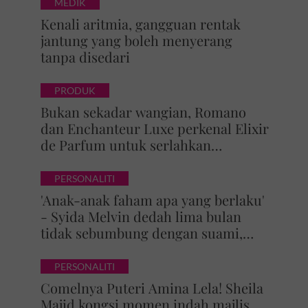
MEDIK
Kenali aritmia, gangguan rentak
jantung yang boleh menyerang
tanpa disedari
PRODUK
Bukan sekadar wangian, Romano
dan Enchanteur Luxe perkenal Elixir
de Parfum untuk serlahkan
keyakinan diri
PERSONALITI
'Anak-anak faham apa yang berlaku'
- Syida Melvin dedah lima bulan
tidak sebumbung dengan suami,
pilih pulang ke kampung
PERSONALITI
Comelnya Puteri Amina Lela! Sheila
Majid kongsi momen indah majlis