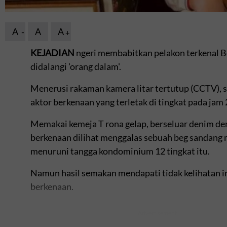
A
A
A
KEJADIAN
ngeri membabitkan pelakon terkenal Bo
didalangi 'orang dalam'.
Menerusi rakaman kamera litar tertutup (CCTV), 
aktor berkenaan yang terletak di tingkat pada jam 
Memakai kemeja T rona gelap, berseluar denim den
berkenaan dilihat menggalas sebuah beg sandang
menuruni tangga kondominium 12 tingkat itu.
Namun hasil semakan mendapati tidak kelihatan in
berkenaan.