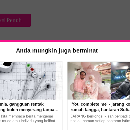
kel Penuh
Anda mungkin juga berminat
uspekbersembunyi di tangga kondominium
tmia, gangguan rentak
'You complete me' - jarang k
ang boleh menyerang tanpa
rumah tangga, hantaran Sufi
buat Rania Al Sadat curi perh
 kita membaca berita mengenai
JARANG berkongsi kisah peribadi 
t muda atau individu yang kelihatan
sosial, namun setiap hantaran isti
tiba rebah dan meninggal dunia
pasangan penyanyi, Sufian Suhaim