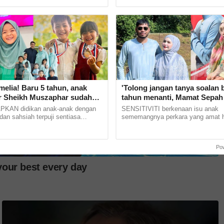
ukan,... ...
isteri tercinta, Rania Al Sadat... ...
elia! Baru 5 tahun, anak
'Tolong jangan tanya soalan be
 Sheikh Muszaphar sudah
tahun menanti, Mamat Sepah 
-Quran
lihat isteri ditanya tentang zur
AN didikan anak-anak dengan
SENSITIVITI berkenaan isu anak
mohon doa dikurniakan anak
an sahsiah terpuji sentiasa
sememangnya perkara yang amat h
an setiap ibu bapa. Tidak hairanlah
dibicarakan terutama kepada pasa
Angkasawan... ......
isteri yang sedang menantikan zuriat
Po
u rumah, Eliyama Philip, yang ketika itu
 Jeh Ali Khan, 4.