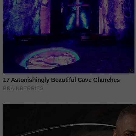
"Saya mendapati ada seseorang menghampiri bilik
ingatkan itu Kareena. Saya kembali ke bilik tidur 
apabila ada seorang lelaki keluar dari bilik mereka,
Ujarnya, ketika itu penyerang berkenaan meminta 
RM519,878.40) agar dua kanak-kanak terbabit tid