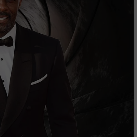
pir terkena tulang belakang, sebilah
Polis dedah cinta tak berbalas punca dua
teri
ikam pergi serentak. 'Arwah baik,
 penumpang wanita ini cuba curi kereta
as ke bilik tidur anak lelakinya dan berlaku
p menyabung nyawa melawan penceroboh
tangan kiri, lehernya dan tusukan pada
am' memandangkan siasatan awal mendapati