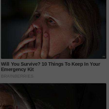
 Jeh dan Taimur. Pada mulanya saya
mendapati ada sesuatu yang tidak kena
" katanya.
wang sebanyak 1 crore (kira-kira
ak dicederakan.