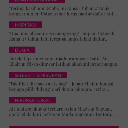
'Terima kasih umi & abi, ini rahsia Tuhan...' Anak
kongsi momen Ustaz Azhar Idrus hantar daftar kolej,
luahan hati undang sebak!
INSPIRASI
'Doa umi, abi sentiasa mengiringi' -Impian Ustazah
Asma' 25 tahun lalu tercapai, anak lelaki daftar
masuk Universiti Malaya
DUNIA
Rezeki lepas menyamar jadi pramugari Batik Air,
Khairun Nisya ditawar latihan akademi penerbangan
SELEBRITI & HIBURAN
'Tak lihat diri saya artis lagi' – Jehan Miskin kongsi
kenapa pilih ‘hilang’ dari dunia lakonan, cerita
cabaran besarkan anak campuran
HIBURAN LOKAL
Air mata syukur & terharu Azian Mazwan Sapuan,
anak lelaki kini Leftenan Muda Angkatan Tentera
Malaysia: 'Mama sentiasa doakan…'