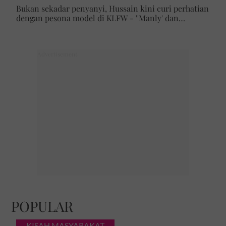
Bukan sekadar penyanyi, Hussain kini curi perhatian
dengan pesona model di KLFW - ''Manly' dan
maskulin betul dia berjalan'
POPULAR
KISAH MASYARAKAT