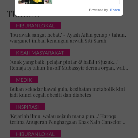
tradisional Terengganu
Powered by
iZooto
TERKINI
HIBURAN LOKAL
'Ibu awak sangat hebat.' - Ayash Affan genap 5 tahun,
warganet imbau kenangan arwah Siti Sarah
KISAH MASYARAKAT
'Anak yang baik, pelajar pintar & hafal 18 juzuk...'
Remaja 15 tahun Eusoff Mubassyir derma organ, walk
of honour menyentuh hati
MEDIK
Bukan sekadar kawal gula, kesihatan metabolik kini
jadi kunci cegah obesiti dan diabetes
INSPIRASI
'Kejarlah ilmu, walau sejauh mana pun...' Haroqs
terima Anugerah Penghargaan Khas Naib Canselor
UPSI
HIBURAN LOKAL