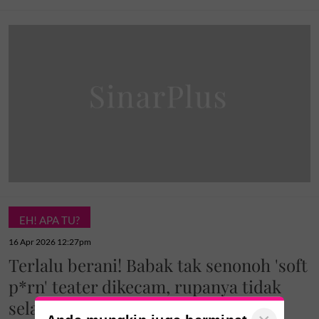
EH! APA TU?
16 Apr 2026 12:27pm
Terlalu berani! Babak tak senonoh 'soft
p*rn' teater dikecam, rupanya tidak
selaras skrip asal