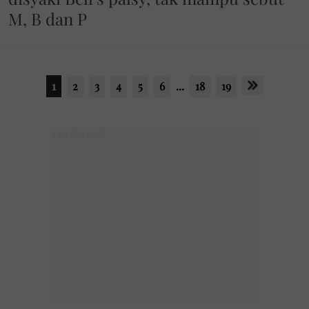
M, B dan P
1
2
3
4
5
6
...
18
19