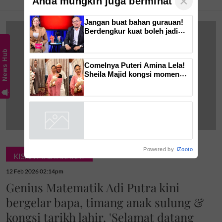
×
Anda mungkin juga berminat
Jangan buat bahan gurauan!
Berdengkur kuat boleh jadi
isyarat amaran daripada tubuh,
ketahui bahaya tersembunyi
News Hub
OSA
Comelnya Puteri Amina Lela!
Sheila Majid kongsi momen
indah majlis cukur jambul cucu
sulung -'Syukur alhamdulillah'
Powered by
iZooto
KISAH MASYARAKAT
12 Feb 2026 02:14pm
Genius Matematik Adi Putra kini
bergelar bapa, timang anak sulung &
kongsi tarikh lahir. 'Selamat datang