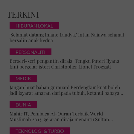
TERKINI
HIBURAN LOKAL
'Selamat datang Imane Laudya.' Intan Najuwa selamat
bersalin anak kedua
PERSONALITI
Berseri-seri pengantin diraja! Tengku Puteri Ilyana
kini bergelar isteri Christopher Lionel Froggatt
MEDIK
Jangan buat bahan gurauan! Berdengkur kuat boleh
jadi isyarat amaran daripada tubuh, ketahui bahaya
tersembunyi OSA
DUNIA
Mahir IT, Pembaca Al-Quran Terbaik World
Muslimah 2013, gelaran diraja menantu Sultan
Brunei, Pengiran Raabi’atul Adawiyyah ditarik serta-
merta
TEKNOLOGI & TURBO