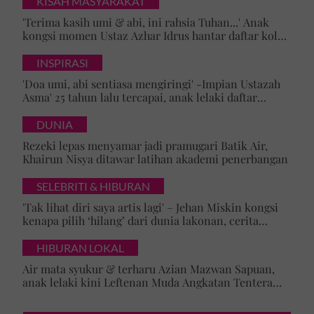
KISAH MASYARAKAT
'Terima kasih umi & abi, ini rahsia Tuhan...' Anak
kongsi momen Ustaz Azhar Idrus hantar daftar kolej,
luahan hati undang sebak!
INSPIRASI
'Doa umi, abi sentiasa mengiringi' -Impian Ustazah
Asma' 25 tahun lalu tercapai, anak lelaki daftar
masuk Universiti Malaya
DUNIA
Rezeki lepas menyamar jadi pramugari Batik Air,
Khairun Nisya ditawar latihan akademi penerbangan
SELEBRITI & HIBURAN
'Tak lihat diri saya artis lagi' – Jehan Miskin kongsi
kenapa pilih ‘hilang’ dari dunia lakonan, cerita
cabaran besarkan anak campuran
HIBURAN LOKAL
Air mata syukur & terharu Azian Mazwan Sapuan,
anak lelaki kini Leftenan Muda Angkatan Tentera
Malaysia: 'Mama sentiasa doakan…'