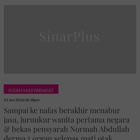
KISAH MASYARAKAT
23 Jun 2026 06:38pm
Sampai ke nafas berakhir menabur
jasa, juruukur wanita pertama negara
& bekas pensyarah Normah Abdullah
derma 5 organ selepas mati otak