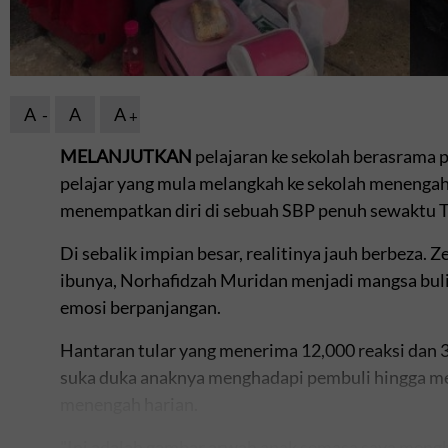
A
A
A
MELANJUTKAN
pelajaran ke sekolah berasrama 
pelajar yang mula melangkah ke sekolah menenga
menempatkan diri di sebuah SBP penuh sewaktu T
Di sebalik impian besar, realitinya jauh berbeza
ibunya, Norhafidzah Muridan menjadi mangsa buli
emosi berpanjangan.
Hantaran tular yang menerima 12,000 reaksi dan 3
suka duka anaknya menghadapi pembuli hingga me
menengah harian.
"Ini adalah gambar arwah anak semasa saya mengh