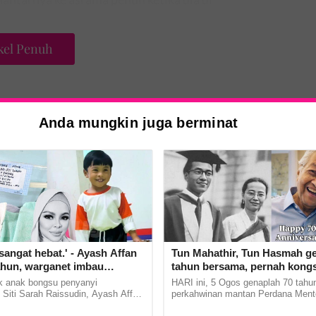
rasa.
kel Penuh
Anda mungkin juga berminat
sangat hebat.' - Ayash Affan
Tun Mahathir, Tun Hasmah g
ahun, warganet imbau
tahun bersama, pernah kongsi
arwah Siti Sarah
bahagia. 'Tak suka sakitkan h
 anak bongsu penyanyi
HARI ini, 5 Ogos genaplah 70 tahu
pasangan, kahwin sampai akh
 Siti Sarah Raissudin, Ayash Affan
perkahwinan mantan Perdana Mente
tahun usia. Menerusi hantaran
Mahathir Mohamed dan isterinya,