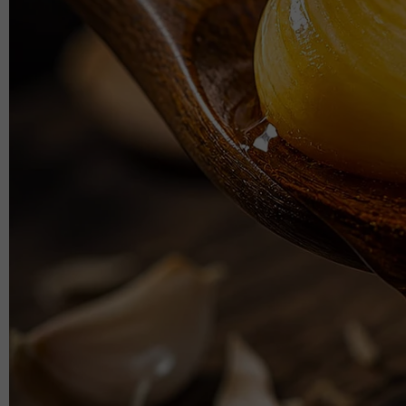
menjawab,
Artikel Berkaitan:
Zara Qairina dimasukkan dalam mesin ba
kesedihan. 'Kronologi itu bukan dari anak
‘Dibunuh atau tak, faktanya dia dibuli’ - 
Qairina
'Bawa balik jenazah’- Anak maut latihan 
sepadan sawan, dedah hidung & mata berd
Polis tidak tolak unsur buli. Kak Wana, K
beri keterangan kes Zara Qairina
"Ala, itu biasa lah. Kawan-kawan nak bergurau den
"Ada satu masa, arwah anak saya terlalu tertekan d
dia pengsan.
"Semasa dia dibawa ke hospital, pihak sekolah la