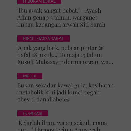
HIBURAN LOKAL
'Ibu awak sangat hebat.' - Ayash
Affan genap 5 tahun, warganet
imbau kenangan arwah Siti Sarah
KISAH MASYARAKAT
'Anak yang baik, pelajar pintar &
hafal 18 juzuk...' Remaja 15 tahun
Eusoff Mubassyir derma organ, walk
of honour menyentuh hati
MEDIK
Bukan sekadar kawal gula, kesihatan
metabolik kini jadi kunci cegah
obesiti dan diabetes
INSPIRASI
'Kejarlah ilmu, walau sejauh mana
pun...' Haroqs terima Anugerah