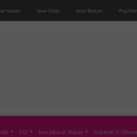
nar Harian
Sinar Daily
Sinar Bestari
Pop Fam
ntik
FYI
Jom Jalan & Makan
Selebriti & Hibur