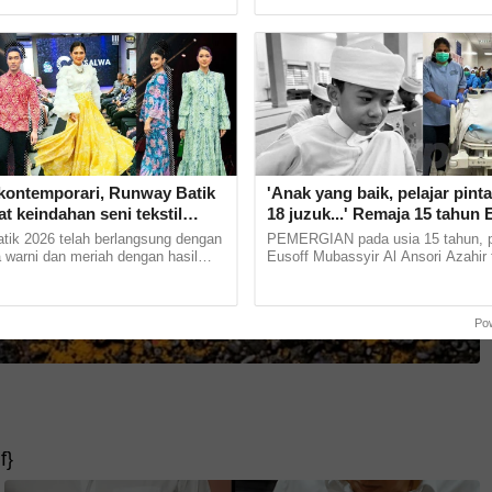
 Allahyarham yang masih... ...
Mohamad Ali. Tibanya tarikh... .....
ontemporari, Runway Batik
'Anak yang baik, pelajar pinta
t keindahan seni tekstil
18 juzuk...' Remaja 15 tahun 
al Terengganu
Mubassyir derma organ, walk
k 2026 telah berlangsung dengan
PEMERGIAN pada usia 15 tahun, pe
honour menyentuh hati
 warni dan meriah dengan hasil
Eusoff Mubassyir Al Ansori Azahir 
koleksi batik Terengganu sempena
menerima walk of honor daripada w
Showcase 2026.... ...
Hospital Segamat. Pelajar... ...
Po
ak saya juga menjadi mangsa.
 di asrama masuk ke bilik menggunakan dan