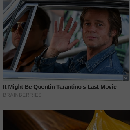
menyembunyikan barang-barangnya dan membuat t
Menjelaskan itu kali pertama Zetty tinggal di as
dengan baik. Namun, semuanya berubah selepas i
"Arwah anak saya pernah mengadu kepada warden 