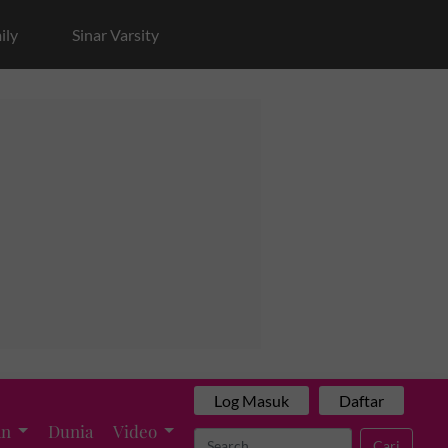
ily
Sinar Varsity
Log Masuk
Daftar
an
Dunia
Video
Cari