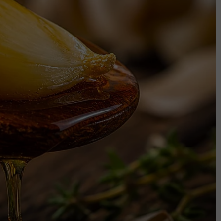
suh hanya spekulasi menambah
 guam kami'
Mimi Lana mahu keadilan buat Zara
PALAPES, ibu dakwa kecederaan tak
arah, tubuh lebam
ak Dedeng, tomboi termasuk 60 individu
gan awak."
engan sikap pelajar lain di asrama sehingga
ngsung tidak maklumkan kepada saya. Nasib