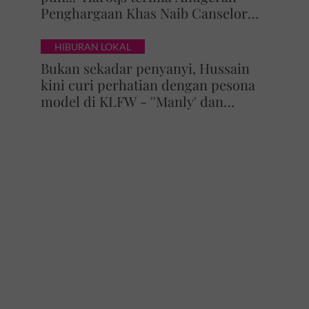
Penghargaan Khas Naib Canselor
UPSI
HIBURAN LOKAL
Bukan sekadar penyanyi, Hussain
kini curi perhatian dengan pesona
model di KLFW - ''Manly' dan
maskulin betul dia berjalan'