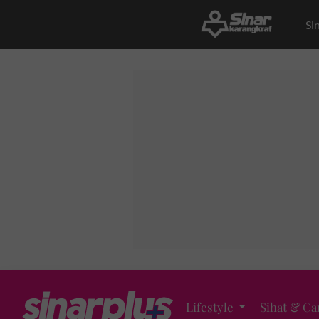
Si
Lifestyle
Sihat & Ca