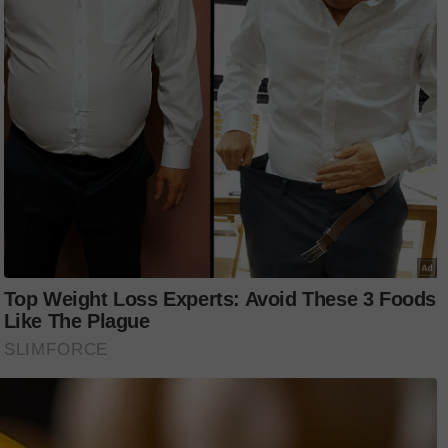
uduhan mencuri," coret Norhafidzah.
rama, enam bulan pertama semuanya berjalan
tu.
dan pengetua. Tapi mereka hanya