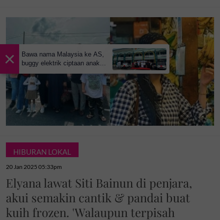
×
Bawa nama Malaysia ke AS,
buggy elektrik ciptaan anak
tempatan kini mudahkan
pergerakan jemaah majlis ilmu
HIBURAN LOKAL
20 Jan 2025 05:33pm
Elyana lawat Siti Bainun di penjara,
akui semakin cantik & pandai buat
kuih frozen. 'Walaupun terpisah