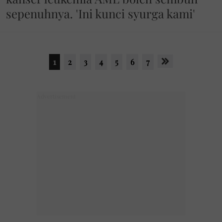
sepenuhnya. 'Ini kunci syurga kami'
1
2
3
4
5
6
7