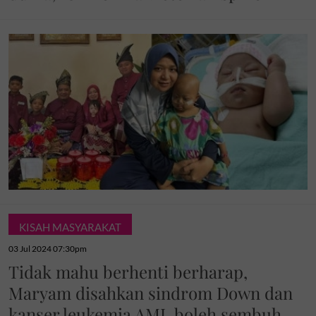
KISAH MASYARAKAT
03 Jul 2024 07:30pm
Tidak mahu berhenti berharap,
Maryam disahkan sindrom Down dan
kanser leukemia AML boleh sembuh