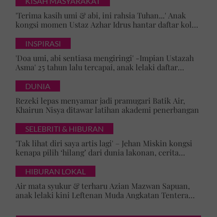
KISAH MASYARAKAT
'Terima kasih umi & abi, ini rahsia Tuhan...' Anak
kongsi momen Ustaz Azhar Idrus hantar daftar kolej,
luahan hati undang sebak!
INSPIRASI
'Doa umi, abi sentiasa mengiringi' -Impian Ustazah
Asma' 25 tahun lalu tercapai, anak lelaki daftar
masuk Universiti Malaya
DUNIA
Rezeki lepas menyamar jadi pramugari Batik Air,
Khairun Nisya ditawar latihan akademi penerbangan
SELEBRITI & HIBURAN
'Tak lihat diri saya artis lagi' – Jehan Miskin kongsi
kenapa pilih ‘hilang’ dari dunia lakonan, cerita
cabaran besarkan anak campuran
HIBURAN LOKAL
Air mata syukur & terharu Azian Mazwan Sapuan,
anak lelaki kini Leftenan Muda Angkatan Tentera
Malaysia: 'Mama sentiasa doakan…'