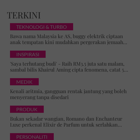
TERKINI
TEKNOLOGI & TURBO
Bawa nama Malaysia ke AS, buggy elektrik ciptaan
anak tempatan kini mudahkan pergerakan jemaah
majlis ilmu
INSPIRASI
'Saya terhutang budi' - Raih RM3.5 juta satu malam,
sambal bilis Khairul Aming cipta fenomena, catat 5
rekod baharu!
MEDIK
Kenali aritmia, gangguan rentak jantung yang boleh
menyerang tanpa disedari
PRODUK
Bukan sekadar wangian, Romano dan Enchanteur
Luxe perkenal Elixir de Parfum untuk serlahkan
keyakinan diri
PERSONALITI