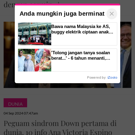
dengan cermin...'
×
Anda mungkin juga berminat
Bawa nama Malaysia ke AS,
buggy elektrik ciptaan anak
tempatan kini mudahkan
pergerakan jemaah majlis ilmu
'Tolong jangan tanya soalan
berat...' - 6 tahun menanti,
Mamat Sepah tersentuh lihat
isteri ditanya tentang zuriat,
mohon doa dikurniakan anak
Powered by
iZooto
DUNIA
04 Sep 2024 07:47am
Peguam sindrom Down pertama di
dunia, 10 info Ana Victoria Espino