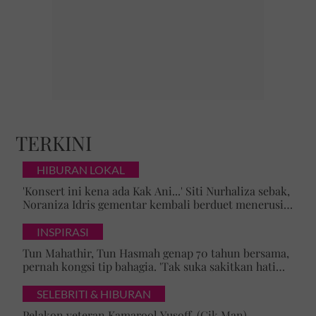
TERKINI
HIBURAN LOKAL
'Konsert ini kena ada Kak Ani...' Siti Nurhaliza sebak,
Noraniza Idris gementar kembali berduet menerusi
'Hati Kama' selepas 25 tahun
INSPIRASI
Tun Mahathir, Tun Hasmah genap 70 tahun bersama,
pernah kongsi tip bahagia. 'Tak suka sakitkan hati
pasangan, kahwin sampai akhir hayat'
SELEBRITI & HIBURAN
Pelakon veteran Kamarool Yusoff (Cik Man)