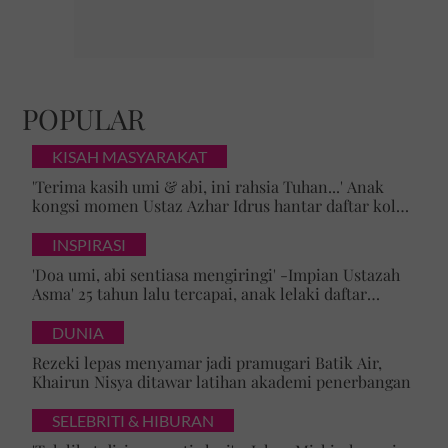
POPULAR
KISAH MASYARAKAT
'Terima kasih umi & abi, ini rahsia Tuhan...' Anak
kongsi momen Ustaz Azhar Idrus hantar daftar kolej,
luahan hati undang sebak!
INSPIRASI
'Doa umi, abi sentiasa mengiringi' -Impian Ustazah
Asma' 25 tahun lalu tercapai, anak lelaki daftar
masuk Universiti Malaya
DUNIA
Rezeki lepas menyamar jadi pramugari Batik Air,
Khairun Nisya ditawar latihan akademi penerbangan
SELEBRITI & HIBURAN