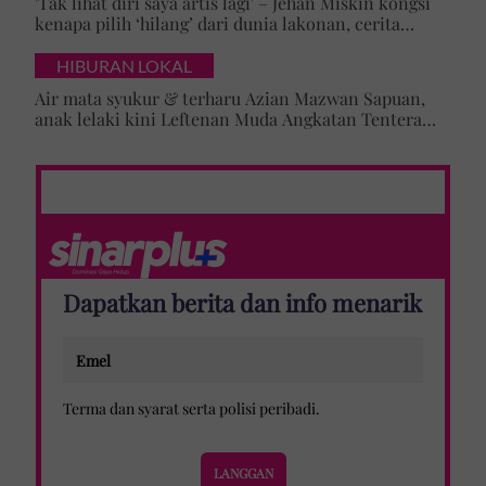
'Tak lihat diri saya artis lagi' – Jehan Miskin kongsi
kenapa pilih ‘hilang’ dari dunia lakonan, cerita
cabaran besarkan anak campuran
HIBURAN LOKAL
Air mata syukur & terharu Azian Mazwan Sapuan,
anak lelaki kini Leftenan Muda Angkatan Tentera
Malaysia: 'Mama sentiasa doakan…'
Dapatkan berita dan info menarik
Terma dan syarat
serta
polisi peribadi
.