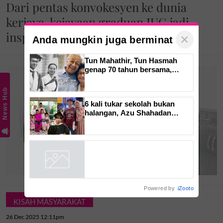
Dari pentas konvokesyen ke dunia
kerjaya, kejayaan graduan IUC jadi
inspirasi
×
Anda mungkin juga berminat
Tun Mahathir, Tun Hasmah
genap 70 tahun bersama,
News Hub
pernah kongsi tip bahagia. 'Tak
suka sakitkan hati pasangan,
kahwin sampai akhir hayat'
6 kali tukar sekolah bukan
halangan, Azu Shahadan
bimbing Adam tamat IGCSE
usia 15 tahun - ‘Kehidupan
anak ibarat sekeping puzzle’
Powered by
iZooto
KISAH MASYARAKAT
26 Dec 2025 12:11pm