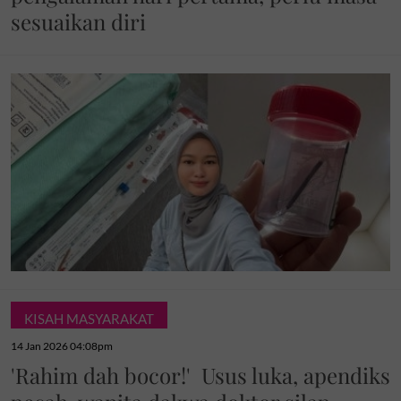
sesuaikan diri
KISAH MASYARAKAT
14 Jan 2026 04:08pm
'Rahim dah bocor!' Usus luka, apendiks