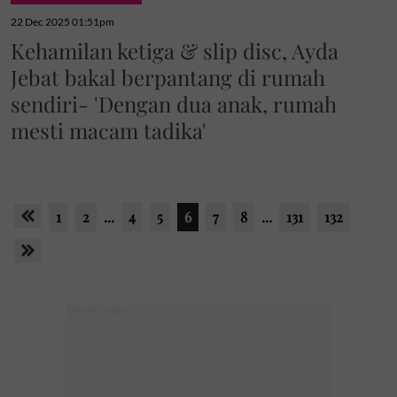
22 Dec 2025 01:51pm
Kehamilan ketiga & slip disc, Ayda
Jebat bakal berpantang di rumah
sendiri- 'Dengan dua anak, rumah
mesti macam tadika'
1
2
...
4
5
6
7
8
...
131
132